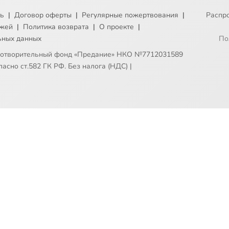
ть
|
Договор оферты
|
Регулярные пожертвования
|
Распр
ежей
|
Политика возврата
|
О проекте
|
ьных данных
По
готворительный фонд «Предание» НКО №7712031589
асно ст.582 ГК РФ. Без налога (НДС)
|