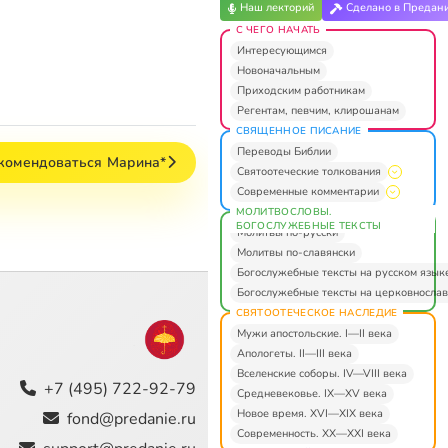
Наш лекторий
Сделано в Предан
С ЧЕГО НАЧАТЬ
Интересующимся
Новоначальным
Приходским работникам
Регентам, певчим, клирошанам
СВЯЩЕННОЕ ПИСАНИЕ
Переводы Библии
комендоваться Марина*
Святоотеческие толкования
Современные комментарии
МОЛИТВОСЛОВЫ.
БОГОСЛУЖЕБНЫЕ ТЕКСТЫ
Молитвы по-русски
Молитвы по-славянски
Богослужебные тексты на русском язык
Богослужебные тексты на церковнослав
СВЯТООТЕЧЕСКОЕ НАСЛЕДИЕ
Мужи апостольские. I—II века
Апологеты. II—III века
Вселенские соборы. IV—VIII века
+7 (495) 722-92-79
Средневековье. IX—XV века
Новое время. XVI—XIX века
fond@predanie.ru
Современность. XX—XXI века