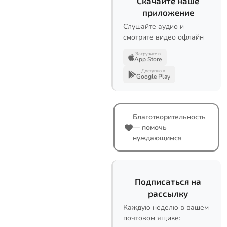
Скачайте наше
приложение
Слушайте аудио и
смотрите видео офлайн
Загрузите в
App Store
Доступно в
Google Play
Благотворительность
— помочь
нуждающимся
Подписаться на
рассылку
Каждую неделю в вашем
почтовом ящике: