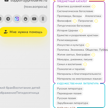
support@predanie.ru
ПРЕДМЕТНЫЙ КАТАЛОГ
(техн.вопросы)
Практика духовной жизни
Систематическое богословие
Проповеди, беседы
Апологетика
Философия
Патрология
Литургическое богословие
История Церкви
Мне нужна помощь
Единство и разделения христиан
Религиоведение
Искусство и культура
Политика. Экономика. Общество. Публи
Жития святых, биографии
Мемуары, дневники, письма
Семья и воспитание
Психология и терапия
Материалы о благотворительности
Материалы на иностранных языках
ХУДОЖЕСТВЕННАЯ ЛИТЕРАТУРА
кий брак
Воспитание детей
Русская литература
ображение
Пятидесятница
Переводная поэзия
Русская поэзия
Зарубежная литература
ФИЛЬМЫ И ТВ