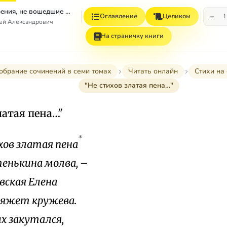
Том 4. Стихотворения, не вошедшие в Собрание сочинений
−
Оглавление
Целиком
1
гей Александрович
На страничку книги
обрание сочинений в семи томах
Читать онлайн
Стихи на
"Не стихов златая пена…"
латая пена…"
*
хов златая пена
тенькина молва, –
вская Елена
вяжет кружева.
их закутался,