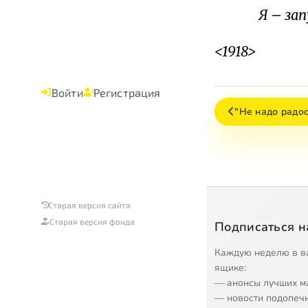
Я – за
<1918>
Войти
Регистрация
"Не надо радо
Старая версия сайта
Старая версия фонда
Подписаться н
Каждую неделю в в
ящике:
— анонсы лучших м
— новости подопеч