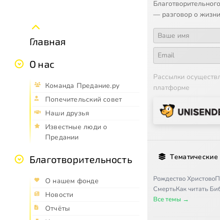
Благотворительного
— разговор о жизни
Главная
О нас
Рассылки осуществ
Команда Предание.ру
платформе
Попечительский совет
Наши друзья
Известные люди о
Предании
Тематические
Благотворительность
Рождество Христово
П
О нашем фонде
Смерть
Как читать Б
Новости
Все темы →
Отчёты