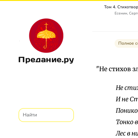
Есенин, Сер
Полное с
Предание.ру
"Не стихов з
Не сти
И не С
Понико
Тонко 
Лес в н