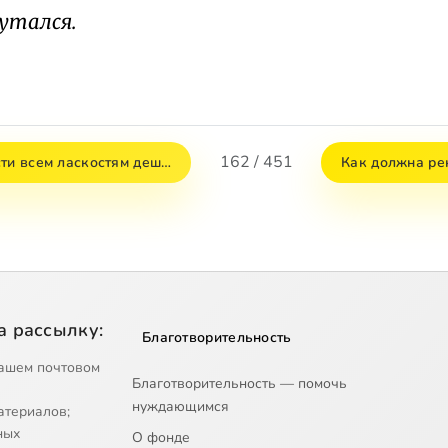
путался.
162 / 451
сти всем ласкостям деш…
Как должна ре
а рассылку:
Благотворительность
ашем почтовом
Благотворительность — помочь
нуждающимся
атериалов;
ных
О фонде