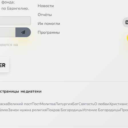
 фонда;
Новости
 по Евангелию.
Отчёты
Им помогли
Программы
ляются на
 страницы медиатеки
асха
Великий пост
Пост
Молитва
Литургия
Бог
Святость
О любви
Христианс
иблию
Зачем нужна религия
Покров Богородицы
Успение Богородицы
Пре