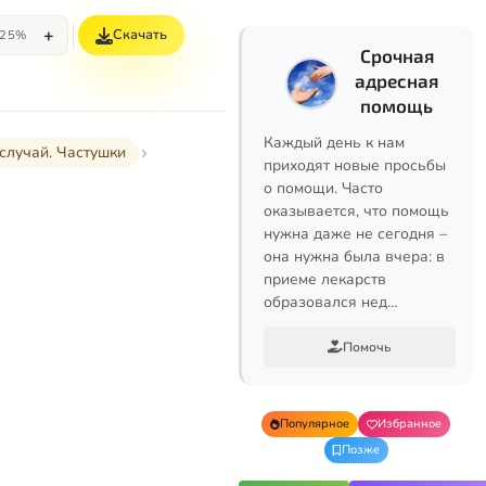
+
Скачать
25%
Срочная
адресная
помощь
Каждый день к нам
 случай. Частушки
приходят новые просьбы
о помощи. Часто
оказывается, что помощь
нужна даже не сегодня –
она нужна была вчера: в
приеме лекарств
образовался нед…
Помочь
Популярное
Избранное
Позже