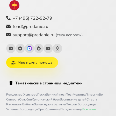
+7 (495) 722-92-79
fond@predanie.ru
support@predanie.ru
(техн.вопросы)
Мне нужна помощь
Тематические страницы медиатеки
Рождество Христово
Пасха
Великий пост
Пост
Молитва
Литургия
Бог
Святость
О любви
Христианский брак
Воспитание детей
Смерть
Как читать Библию
Зачем нужна религия
Покров Богородицы
Успение Богородицы
Преображение
Пятидесятница
Все темы →