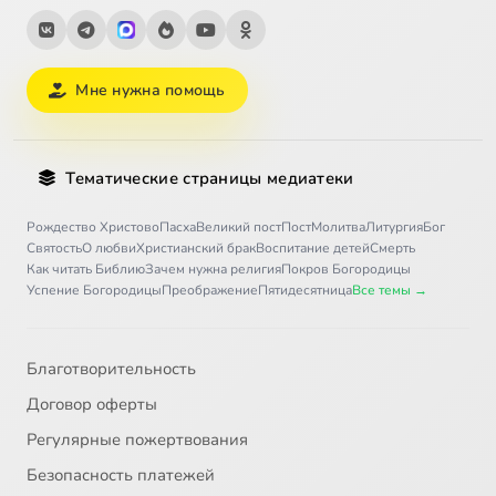
Мне нужна помощь
Тематические страницы медиатеки
Рождество Христово
Пасха
Великий пост
Пост
Молитва
Литургия
Бог
Святость
О любви
Христианский брак
Воспитание детей
Смерть
Как читать Библию
Зачем нужна религия
Покров Богородицы
Успение Богородицы
Преображение
Пятидесятница
Все темы →
Благотворительность
Договор оферты
Регулярные пожертвования
Безопасность платежей