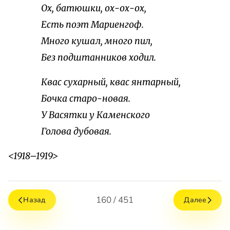
Ох, батюшки, ох-ох-ох,
Есть поэт Мариенгоф.
Много кушал, много пил,
Без подштанников ходил.
Квас сухарный, квас янтарный,
Бочка старо-новая.
У Васятки у Каменского
Голова дубовая.
<1918–1919>
160 / 451
Назад
Далее