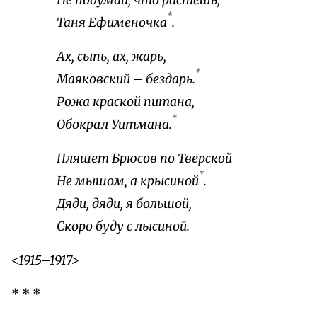
Не подумай, что растешь,
*
Таня Ефименочка
.
Ах, сыпь, ах, жарь,
*
Маяковский – бездарь.
Рожа краской питана,
*
Обокрал Уитмана.
Пляшет Брюсов по Тверской
*
Не мышом, а крысиной
.
Дяди, дяди, я большой,
Скоро буду с лысиной.
<1915–1917>
* * *