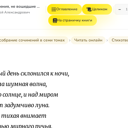
Том 4. Стихотворения, не вошедшие в Собрание сочинений
−
Оглавление
Целиком
1
гей Александрович
На страничку книги
собрание сочинений в семи томах
Читать онлайн
Стихотв
й день склонился к ночи,
а шумная волна,
 солнце, и над миром
 задумчиво луна.
 тихая внимает
ью мирного ручья.