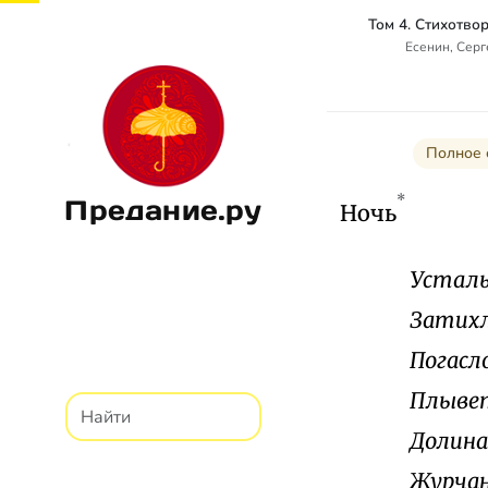
Есенин, Сер
Полное 
*
Предание.ру
Ночь
Усталы
Затихл
Погасло
Плывет
Долина
Журчан