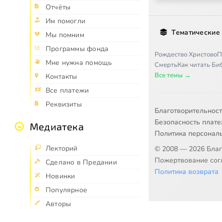
Отчёты
Им помогли
Тематические
Мы помним
Программы фонда
Рождество Христово
П
Мне нужна помощь
Смерть
Как читать Б
Все темы →
Контакты
Все платежи
Реквизиты
Благотворительнос
Безопасность плат
Медиатека
Политика персонал
Лекторий
© 2008 — 2026 Бла
Пожертвование согл
Сделано в Предании
Политика возврата
Новинки
Популярное
Авторы