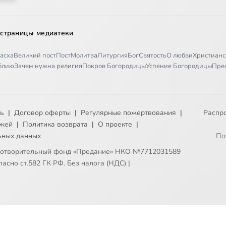
 страницы медиатеки
асха
Великий пост
Пост
Молитва
Литургия
Бог
Святость
О любви
Христианс
иблию
Зачем нужна религия
Покров Богородицы
Успение Богородицы
Пре
ть
|
Договор оферты
|
Регулярные пожертвования
|
Распр
ежей
|
Политика возврата
|
О проекте
|
ьных данных
По
готворительный фонд «Предание» НКО №7712031589
асно ст.582 ГК РФ. Без налога (НДС)
|