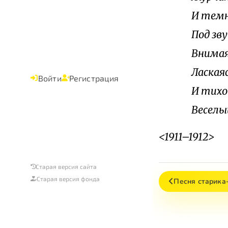
И темн
Под зву
Внимая
Ласкаяс
Войти
Регистрация
И тихо
Веселы
<1911–1912>
Старая версия сайта
Старая версия фонда
Песня старика