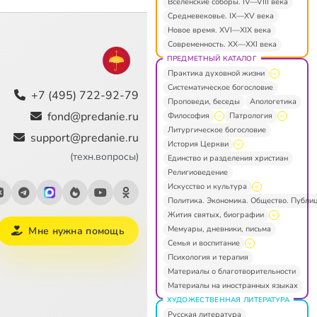
Вселенские соборы. IV—VIII века
Средневековье. IX—XV века
Новое время. XVI—XIX века
Современность. XX—XXI века
ПРЕДМЕТНЫЙ КАТАЛОГ
Практика духовной жизни
Систематическое богословие
+7 (495) 722-92-79
Проповеди, беседы
Апологетика
fond@predanie.ru
Философия
Патрология
Литургическое богословие
support@predanie.ru
История Церкви
(техн.вопросы)
Единство и разделения христиан
Религиоведение
Искусство и культура
Политика. Экономика. Общество. Публи
Жития святых, биографии
Мемуары, дневники, письма
Мне нужна помощь
Семья и воспитание
Психология и терапия
Материалы о благотворительности
Материалы на иностранных языках
ХУДОЖЕСТВЕННАЯ ЛИТЕРАТУРА
Русская литература