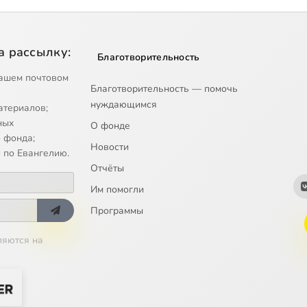
а рассылку:
Благотворительность
ашем почтовом
Благотворительность — помочь
нуждающимся
атериалов;
ных
О фонде
 фонда;
Новости
 по Евангелию.
Отчёты
Им помогли
Программы
ляются на