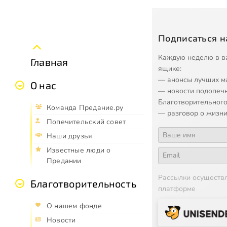
Подписаться н
Каждую неделю в в
Главная
ящике:
— анонсы лучших м
О нас
— новости подопеч
Благотворительного
Команда Предание.ру
— разговор о жизни
Попечительский совет
Наши друзья
Известные люди о
Предании
Рассылки осуществ
Благотворительность
платформе
О нашем фонде
Новости