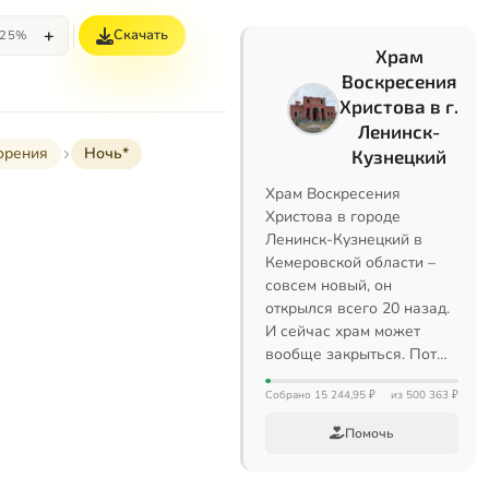
+
Скачать
25%
Храм
Воскресения
Христова в г.
Ленинск-
орения
Ночь*
Кузнецкий
Храм Воскресения
Христова в городе
Ленинск-Кузнецкий в
Кемеровской области –
совсем новый, он
открылся всего 20 назад.
И сейчас храм может
вообще закрыться. Пот…
Собрано 15 244,95 ₽
из 500 363 ₽
Помочь