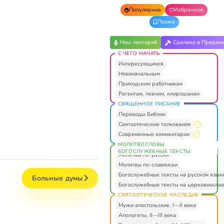
Популярное
Избранное
Позже
Наш лекторий
Сделано в Предан
С ЧЕГО НАЧАТЬ
Интересующимся
Новоначальным
Приходским работникам
Регентам, певчим, клирошанам
СВЯЩЕННОЕ ПИСАНИЕ
Переводы Библии
Святоотеческие толкования
Современные комментарии
МОЛИТВОСЛОВЫ.
БОГОСЛУЖЕБНЫЕ ТЕКСТЫ
Молитвы по-русски
Молитвы по-славянски
Богослужебные тексты на русском язык
Больные думы
Богослужебные тексты на церковнослав
СВЯТООТЕЧЕСКОЕ НАСЛЕДИЕ
Мужи апостольские. I—II века
Апологеты. II—III века