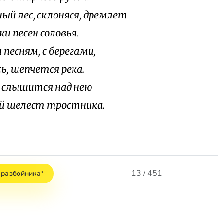
ый лес, склоняся, дремлет
ки песен соловья.
 песням, с берегами,
ь, шепчется река.
 слышится над нею
й шелест тростника.
13 / 451
-разбойника*