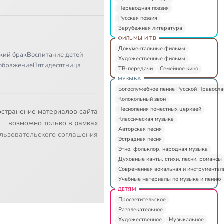
Переводная поэзия
Русская поэзия
Зарубежная литература
ФИЛЬМЫ И ТВ
Документальные фильмы
кий брак
Воспитание детей
Художественные фильмы
ображение
Пятидесятница
ТВ-передачи
Семейное кино
МУЗЫКА
Богослужебное пение Русской Правосл
Колокольный звон
Песнопения поместных церквей
остранение материалов сайта
Классическая музыка
возможно только в рамках
Авторская песня
льзовательского соглашения
Эстрадная песня
Этно, фольклор, народная музыка
Духовные канты, стихи, песни, романсы
Современная вокальная и инструментал
Учебные материалы по музыке и пению
ДЕТЯМ
Просветительское
Развлекательное
Художественное
Музыкальное