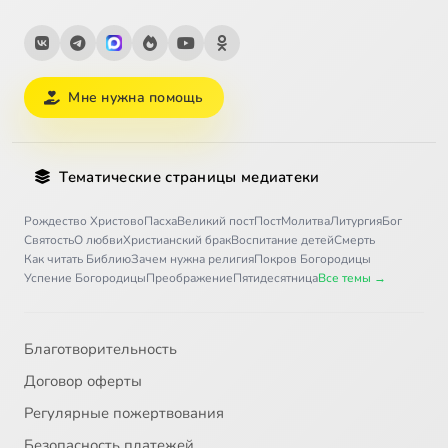
Мне нужна помощь
Тематические страницы медиатеки
Рождество Христово
Пасха
Великий пост
Пост
Молитва
Литургия
Бог
Святость
О любви
Христианский брак
Воспитание детей
Смерть
Как читать Библию
Зачем нужна религия
Покров Богородицы
Успение Богородицы
Преображение
Пятидесятница
Все темы →
Благотворительность
Договор оферты
Регулярные пожертвования
Безопасность платежей