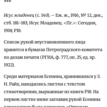
***
Исус младенец
(с. 140). – Еж. ж., 1916, № 12, дек.,
стб. 181–183; Исус Младенец. <Пг.>: Сегодня,
1918; Р18.
Список рукой неустановленного лица
хранится в бумагах Петроградского комитета
по делам печати (РГИА, ф. 777, оп. 25, ед. хр.
1922).
Среди материалов Есенина, хранившихся у З.
Н. Райх, находились листки с текстом
стихотворения, вырванные из книги Р18. На
первом листке ниже заглавия рукой Есенина