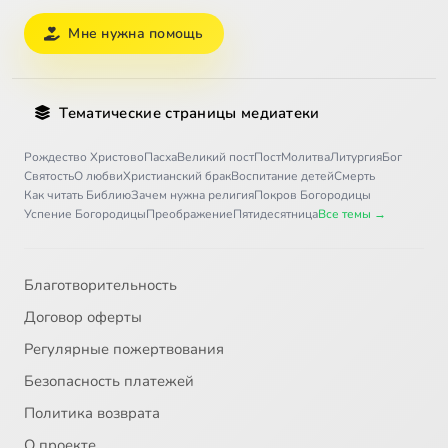
Мне нужна помощь
Тематические страницы медиатеки
Рождество Христово
Пасха
Великий пост
Пост
Молитва
Литургия
Бог
Святость
О любви
Христианский брак
Воспитание детей
Смерть
Как читать Библию
Зачем нужна религия
Покров Богородицы
Успение Богородицы
Преображение
Пятидесятница
Все темы →
Благотворительность
Договор оферты
Регулярные пожертвования
Безопасность платежей
Политика возврата
О проекте