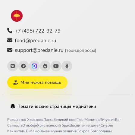
+7 (495) 722-92-79
fond@predanie.ru
support@predanie.ru
(техн.вопросы)
Мне нужна помощь
Тематические страницы медиатеки
Рождество Христово
Пасха
Великий пост
Пост
Молитва
Литургия
Бог
Святость
О любви
Христианский брак
Воспитание детей
Смерть
Как читать Библию
Зачем нужна религия
Покров Богородицы