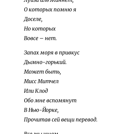
Луиза иль Жаннет,
О которых помню я
Доселе,
Но которых
Вовсе – нет.
Запах моря в привкус
Дымно-горький.
Может быть,
Мисс Митчел
Или Клод
Обо мне вспомянут
В Нью-Йорке,
Прочитав сей вещи перевод.