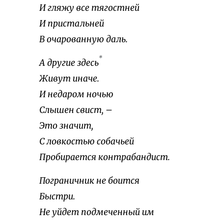
И гляжу все тягостней
И пристальней
В очарованную даль.
*
А другие здесь
Живут иначе.
И недаром ночью
Слышен свист, –
Это значит,
С ловкостью собачьей
Пробирается контрабандист.
Пограничник не боится
Быстри.
Не уйдет подмеченный им