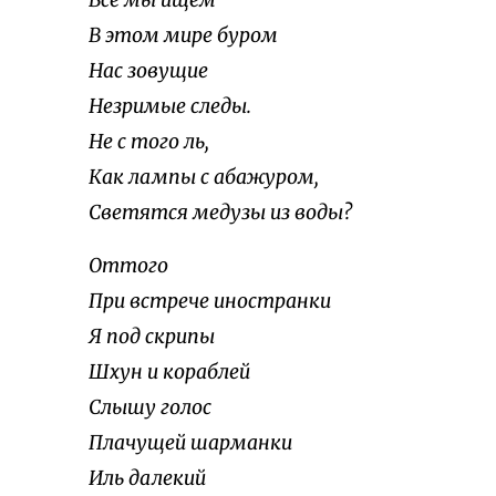
Все мы ищем
В этом мире буром
Нас зовущие
Незримые следы.
Не с того ль,
Как лампы с абажуром,
Светятся медузы из воды?
Оттого
При встрече иностранки
Я под скрипы
Шхун и кораблей
Слышу голос
Плачущей шарманки
Иль далекий