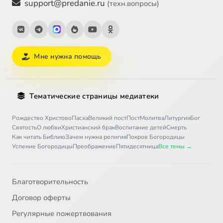
support@predanie.ru
(техн.вопросы)
Мне нужна помощь
Тематические страницы медиатеки
Рождество Христово
Пасха
Великий пост
Пост
Молитва
Литургия
Бог
Святость
О любви
Христианский брак
Воспитание детей
Смерть
Как читать Библию
Зачем нужна религия
Покров Богородицы
Успение Богородицы
Преображение
Пятидесятница
Все темы →
Благотворительность
Договор оферты
Регулярные пожертвования