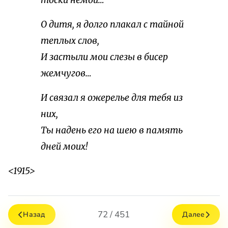
тоски немой…
О дитя, я долго плакал с тайной
теплых слов,
И застыли мои слезы в бисер
жемчугов…
И связал я ожерелье для тебя из
них,
Ты надень его на шею в память
дней моих!
<1915>
72 / 451
Назад
Далее