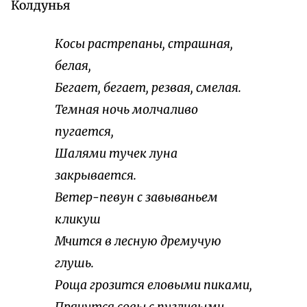
Колдунья
Косы растрепаны, страшная,
белая,
Бегает, бегает, резвая, смелая.
Темная ночь молчаливо
пугается,
Шалями тучек луна
закрывается.
Ветер-певун с завываньем
кликуш
Мчится в лесную дремучую
глушь.
Роща грозится еловыми пиками,