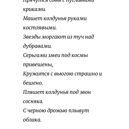
Прячутся совы с пугливыми
криками.
Машет колдунья руками
костлявыми.
Звезды моргают из туч над
дубравами.
Серьгами змеи под космы
привешены,
Кружится с вьюгою страшно и
бешено.
Пляшет колдунья под звон
сосняка.
С черною дрожью плывут
облака.