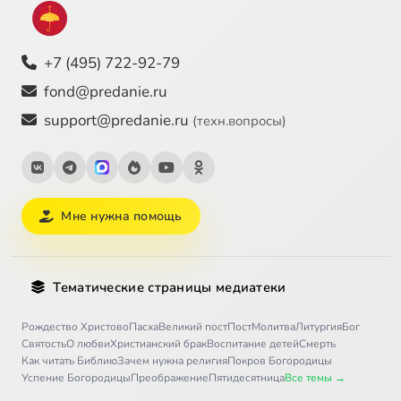
+7 (495) 722-92-79
fond@predanie.ru
support@predanie.ru
(техн.вопросы)
Мне нужна помощь
Тематические страницы медиатеки
Рождество Христово
Пасха
Великий пост
Пост
Молитва
Литургия
Бог
Святость
О любви
Христианский брак
Воспитание детей
Смерть
Как читать Библию
Зачем нужна религия
Покров Богородицы
Успение Богородицы
Преображение
Пятидесятница
Все темы →