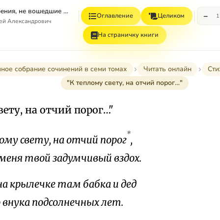
Том 4. Стихотворения, не вошедшие в Собрание сочинений
−
Оглавление
Целиком
1
гей Александрович
На страничку книги
ное собрание сочинений в семи томах
Читать онлайн
Сти
"К теплому свету, на отчий порог…"
вету, на отчий порог…"
*
ому свету, на отчий порог
,
меня твой задумчивый вздох.
а крылечке там бабка и дед
о внука подсолнечных лет.