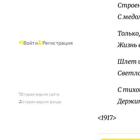
Строен 
С медо
Только,
Войти
Регистрация
Жизнь е
Шлет и
Светла
С тихо
Старая версия сайта
Держит 
Старая версия фонда
<1917>