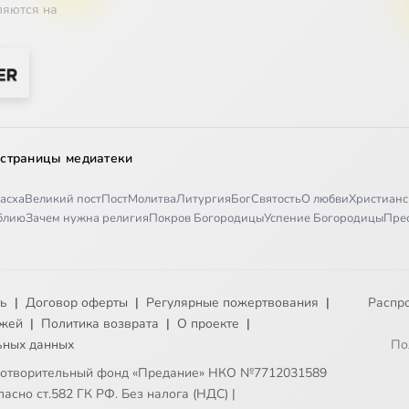
ляются на
 страницы медиатеки
асха
Великий пост
Пост
Молитва
Литургия
Бог
Святость
О любви
Христианс
иблию
Зачем нужна религия
Покров Богородицы
Успение Богородицы
Пре
ть
|
Договор оферты
|
Регулярные пожертвования
|
Распр
ежей
|
Политика возврата
|
О проекте
|
ьных данных
По
готворительный фонд «Предание» НКО №7712031589
асно ст.582 ГК РФ. Без налога (НДС)
|