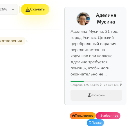
+
Скачать
25%
Аделина
Мусина
Аделина Мусина, 21 год,
город Усинск. Детский
хотворения
церебральный паралич,
передвигается на
ходунках или коляске.
Аделине требуется
помощь, чтобы ноги
окончательно не …
Собрано 125 634,65 ₽
из 476 650 ₽
Помочь
Популярное
Избранное
Позже