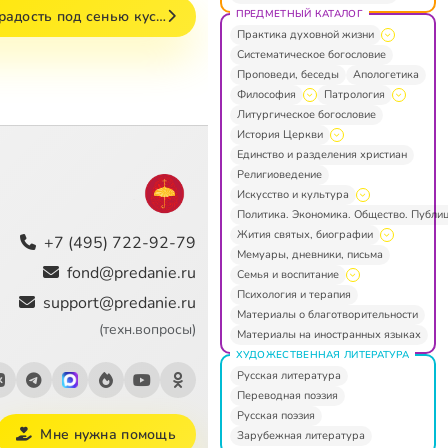
ПРЕДМЕТНЫЙ КАТАЛОГ
 радость под сенью кус…
Практика духовной жизни
Систематическое богословие
Проповеди, беседы
Апологетика
Философия
Патрология
Литургическое богословие
История Церкви
Единство и разделения христиан
Религиоведение
Искусство и культура
Политика. Экономика. Общество. Публи
Жития святых, биографии
+7 (495) 722-92-79
Мемуары, дневники, письма
fond@predanie.ru
Семья и воспитание
Психология и терапия
support@predanie.ru
Материалы о благотворительности
(техн.вопросы)
Материалы на иностранных языках
ХУДОЖЕСТВЕННАЯ ЛИТЕРАТУРА
Русская литература
Переводная поэзия
Русская поэзия
Мне нужна помощь
Зарубежная литература