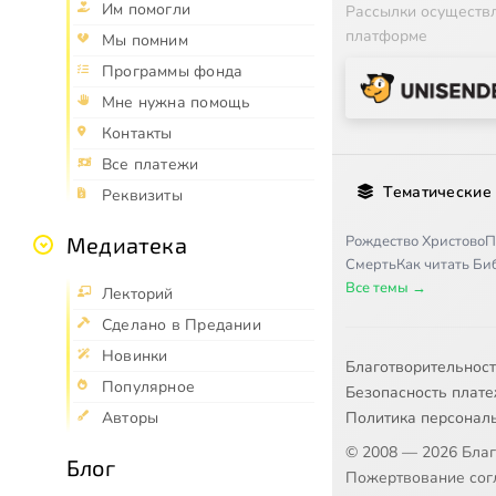
Им помогли
Рассылки осуществ
платформе
Мы помним
Программы фонда
Мне нужна помощь
Контакты
Все платежи
Тематические
Реквизиты
Рождество Христово
П
Медиатека
Смерть
Как читать Б
Все темы →
Лекторий
Сделано в Предании
Новинки
Благотворительнос
Популярное
Безопасность плат
Политика персонал
Авторы
© 2008 — 2026 Бла
Блог
Пожертвование согл