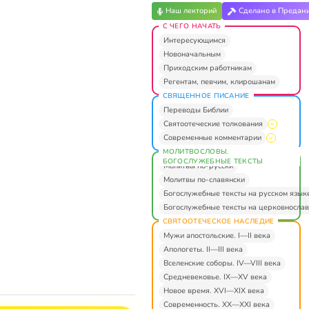
Наш лекторий
Сделано в Предан
С ЧЕГО НАЧАТЬ
Интересующимся
Новоначальным
Приходским работникам
Регентам, певчим, клирошанам
СВЯЩЕННОЕ ПИСАНИЕ
Переводы Библии
Святоотеческие толкования
Современные комментарии
МОЛИТВОСЛОВЫ.
БОГОСЛУЖЕБНЫЕ ТЕКСТЫ
Молитвы по-русски
Молитвы по-славянски
Богослужебные тексты на русском язык
Богослужебные тексты на церковнослав
СВЯТООТЕЧЕСКОЕ НАСЛЕДИЕ
Мужи апостольские. I—II века
Апологеты. II—III века
Вселенские соборы. IV—VIII века
Средневековье. IX—XV века
Новое время. XVI—XIX века
Современность. XX—XXI века