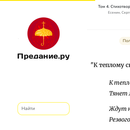
Есенин, Сер
Пол
Предание.ру
"К теплому с
К тепл
Тянет 
Ждут н
Резвог