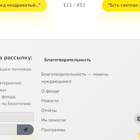
111 / 451
 мед ноздреватый…"
"Есть светлая
а рассылку:
Благотворительность
ашем почтовом
Благотворительность — помочь
нуждающимся
атериалов;
ных
О фонде
 фонда;
Новости
 по Евангелию.
Отчёты
Им помогли
Программы