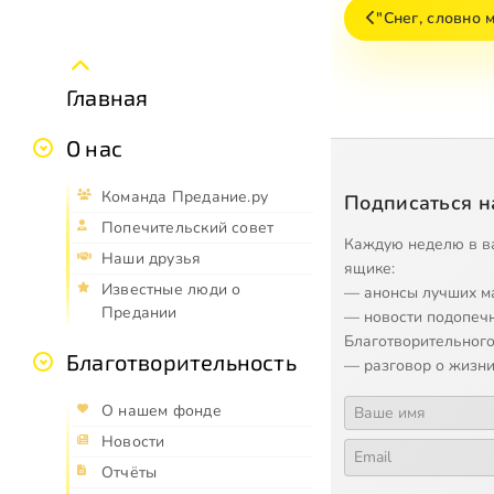
"Снег, словно
Главная
О нас
Команда Предание.ру
Подписаться н
Попечительский совет
Каждую неделю в в
Наши друзья
ящике:
Известные люди о
— анонсы лучших м
Предании
— новости подопеч
Благотворительного
Благотворительность
— разговор о жизни
О нашем фонде
Новости
Отчёты