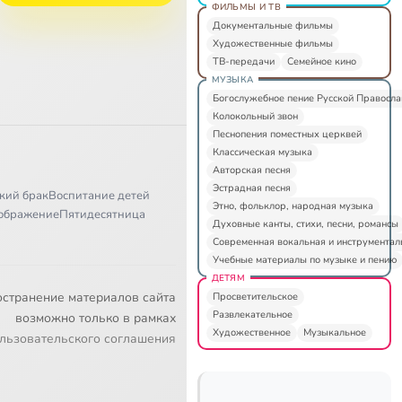
ФИЛЬМЫ И ТВ
Документальные фильмы
Художественные фильмы
ТВ-передачи
Семейное кино
МУЗЫКА
Богослужебное пение Русской Правосл
Колокольный звон
Песнопения поместных церквей
Классическая музыка
Авторская песня
Эстрадная песня
кий брак
Воспитание детей
Этно, фольклор, народная музыка
ображение
Пятидесятница
Духовные канты, стихи, песни, романсы
Современная вокальная и инструментал
Учебные материалы по музыке и пению
ДЕТЯМ
остранение материалов сайта
Просветительское
Развлекательное
возможно только в рамках
Художественное
Музыкальное
льзовательского соглашения