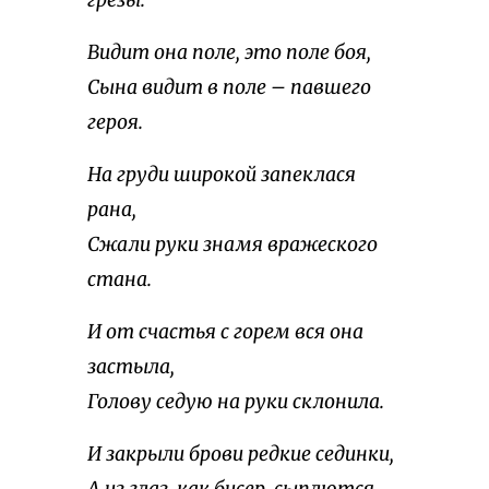
грезы.
Видит она поле, это поле боя,
Сына видит в поле – павшего
героя.
На груди широкой запеклася
рана,
Сжали руки знамя вражеского
стана.
И от счастья с горем вся она
застыла,
Голову седую на руки склонила.
И закрыли брови редкие сединки,