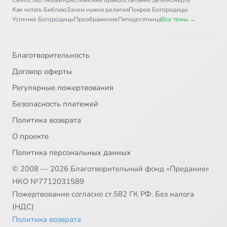
Святость
О любви
Христианский брак
Воспитание детей
Смерть
Как читать Библию
Зачем нужна религия
Покров Богородицы
Успение Богородицы
Преображение
Пятидесятница
Все темы →
Благотворительность
Договор оферты
Регулярные пожертвования
Безопасность платежей
Политика возврата
О проекте
Политика персональных данных
© 2008 — 2026 Благотворительный фонд «Предание»
НКО №7712031589
Пожертвование согласно ст.582 ГК РФ. Без налога
(НДС)
Политика возврата