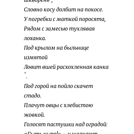
шкворень
,
Словно косу долбит на покосе.
У погребки с маткой поросята,
Рядом с замесью тухлявая
лоханка.
Под крылом на быльнице
измятой
Ловит вшей расхохленная канка
*
.
Под горой на пойло скачет
стадо.
Плачут овцы с хлебистою
жовкой.
Голосят пастушки над оградой: