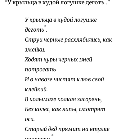
"У крыльца в худой логушке деготь…"
У крыльца в худой логушке
*
деготь
.
Струи черные расхлябились, как
змейки.
Ходят куры черных змей
потрогать
И в навозе чистят клюв свой
клейкий.
В колымаге колкая засорень,
Без колес, как лапы, смотрят
оси.
Старый дед прямит на втулке
*