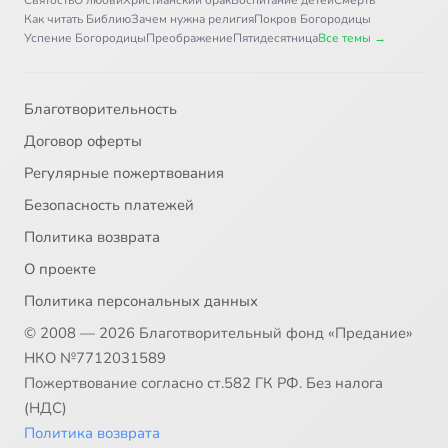
Святость
О любви
Христианский брак
Воспитание детей
Смерть
Как читать Библию
Зачем нужна религия
Покров Богородицы
Успение Богородицы
Преображение
Пятидесятница
Все темы →
Благотворительность
Договор оферты
Регулярные пожертвования
Безопасность платежей
Политика возврата
О проекте
Политика персональных данных
© 2008 — 2026 Благотворительный фонд «Предание»
НКО №7712031589
Пожертвование согласно ст.582 ГК РФ. Без налога
(НДС)
Политика возврата