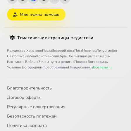
Мне нужна помощь
Тематические страницы медиатеки
Рождество Христово
Пасха
Великий пост
Пост
Молитва
Литургия
Бог
Святость
О любви
Христианский брак
Воспитание детей
Смерть
Как читать Библию
Зачем нужна религия
Покров Богородицы
Успение Богородицы
Преображение
Пятидесятница
Все темы →
Благотворительность
Договор оферты
Регулярные пожертвования
Безопасность платежей
Политика возврата