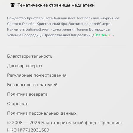
Тематические страницы медиатеки
Рождество Христово
Пасха
Великий пост
Пост
Молитва
Литургия
Бог
Святость
О любви
Христианский брак
Воспитание детей
Смерть
Как читать Библию
Зачем нужна религия
Покров Богородицы
Успение Богородицы
Преображение
Пятидесятница
Все темы →
Благотворительность
Договор оферты
Регулярные пожертвования
Безопасность платежей
Политика возврата
О проекте
Политика персональных данных
© 2008 — 2026 Благотворительный фонд «Предание»
НКО №7712031589