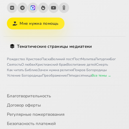
Мне нужна помощь
Тематические страницы медиатеки
Рождество Христово
Пасха
Великий пост
Пост
Молитва
Литургия
Бог
Святость
О любви
Христианский брак
Воспитание детей
Смерть
Как читать Библию
Зачем нужна религия
Покров Богородицы
Успение Богородицы
Преображение
Пятидесятница
Все темы →
Благотворительность
Договор оферты
Регулярные пожертвования
Безопасность платежей