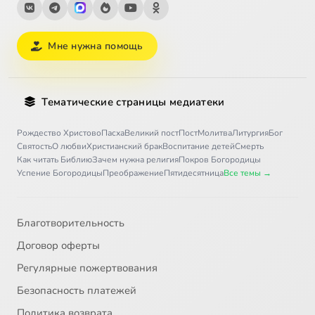
Мне нужна помощь
Тематические страницы медиатеки
Рождество Христово
Пасха
Великий пост
Пост
Молитва
Литургия
Бог
Святость
О любви
Христианский брак
Воспитание детей
Смерть
Как читать Библию
Зачем нужна религия
Покров Богородицы
Успение Богородицы
Преображение
Пятидесятница
Все темы →
Благотворительность
Договор оферты
Регулярные пожертвования
Безопасность платежей
Политика возврата