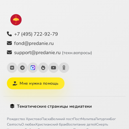
+7 (495) 722-92-79
fond@predanie.ru
support@predanie.ru
(техн.вопросы)
Мне нужна помощь
Тематические страницы медиатеки
Рождество Христово
Пасха
Великий пост
Пост
Молитва
Литургия
Бог
Святость
О любви
Христианский брак
Воспитание детей
Смерть