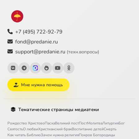
+7 (495) 722-92-79
fond@predanie.ru
support@predanie.ru
(техн.вопросы)
Мне нужна помощь
Тематические страницы медиатеки
Рождество Христово
Пасха
Великий пост
Пост
Молитва
Литургия
Бог
Святость
О любви
Христианский брак
Воспитание детей
Смерть
Как читать Библию
Зачем нужна религия
Покров Богородицы