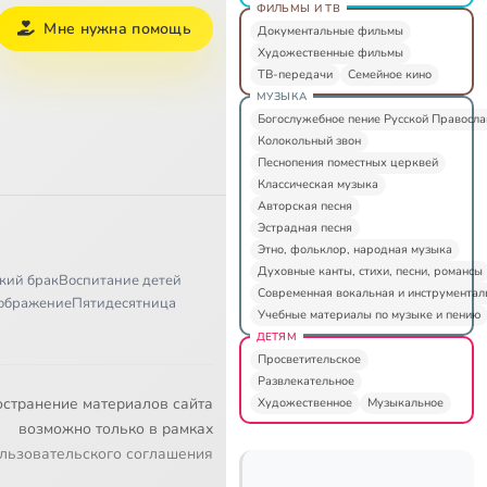
ФИЛЬМЫ И ТВ
Мне нужна помощь
Документальные фильмы
Художественные фильмы
ТВ-передачи
Семейное кино
МУЗЫКА
Богослужебное пение Русской Правосл
Колокольный звон
Песнопения поместных церквей
Классическая музыка
Авторская песня
Эстрадная песня
Этно, фольклор, народная музыка
Духовные канты, стихи, песни, романсы
кий брак
Воспитание детей
Современная вокальная и инструментал
ображение
Пятидесятница
Учебные материалы по музыке и пению
ДЕТЯМ
Просветительское
Развлекательное
остранение материалов сайта
Художественное
Музыкальное
возможно только в рамках
льзовательского соглашения