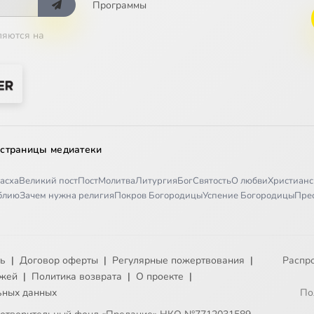
Программы
ляются на
 страницы медиатеки
асха
Великий пост
Пост
Молитва
Литургия
Бог
Святость
О любви
Христианс
иблию
Зачем нужна религия
Покров Богородицы
Успение Богородицы
Пре
ть
|
Договор оферты
|
Регулярные пожертвования
|
Распр
ежей
|
Политика возврата
|
О проекте
|
ьных данных
По