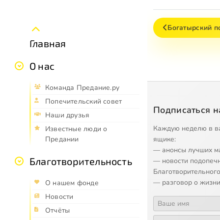
Богатырский п
Главная
О нас
Команда Предание.ру
Попечительский совет
Подписаться н
Наши друзья
Каждую неделю в в
Известные люди о
ящике:
Предании
— анонсы лучших м
Благотворительность
— новости подопеч
Благотворительного
— разговор о жизни
О нашем фонде
Новости
Отчёты