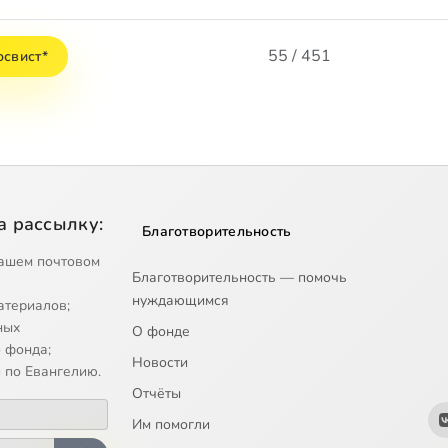
55 / 451
освист*
а рассылку:
Благотворительность
ашем почтовом
Благотворительность — помочь
нуждающимся
атериалов;
ных
О фонде
 фонда;
Новости
 по Евангелию.
Отчёты
Им помогли