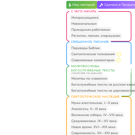
Наш лекторий
Сделано в Предан
С ЧЕГО НАЧАТЬ
Интересующимся
Новоначальным
Приходским работникам
Регентам, певчим, клирошанам
СВЯЩЕННОЕ ПИСАНИЕ
Переводы Библии
Святоотеческие толкования
Современные комментарии
МОЛИТВОСЛОВЫ.
БОГОСЛУЖЕБНЫЕ ТЕКСТЫ
Молитвы по-русски
Молитвы по-славянски
Богослужебные тексты на русском язык
Богослужебные тексты на церковнослав
СВЯТООТЕЧЕСКОЕ НАСЛЕДИЕ
Мужи апостольские. I—II века
Апологеты. II—III века
Вселенские соборы. IV—VIII века
Средневековье. IX—XV века
Новое время. XVI—XIX века
Современность. XX—XXI века