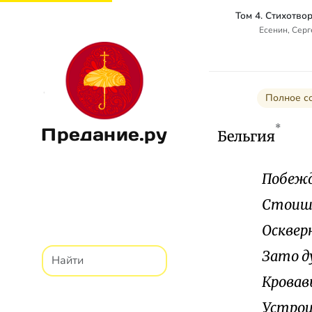
Есенин, Сер
Полное со
*
Предание.ру
Бельгия
Побежд
Стоишь
Осквер
Зато ду
Кровав
Устрои