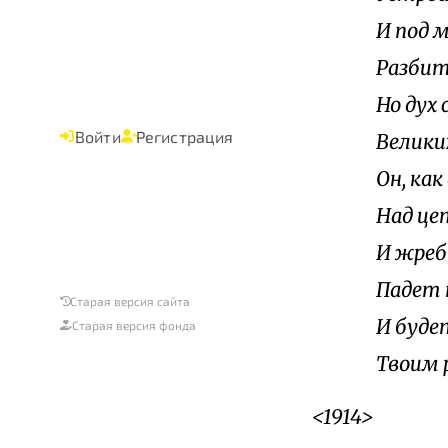
И под 
Разбит
Но дух 
Войти
Регистрация
Великих
Он, как
Над це
И жреб
Падет 
Старая версия сайта
И буде
Старая версия фонда
Твоим 
<1914>