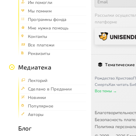
Им помогли
Мы помним
Рассылки осуществ
Программы фонда
платформе
Мне нужна помощь
Контакты
Все платежи
Реквизиты
Тематические
Медиатека
Рождество Христово
П
Лекторий
Смерть
Как читать Б
Сделано в Предании
Все темы →
Новинки
Популярное
Благотворительнос
Авторы
Безопасность плат
Политика персонал
Блог