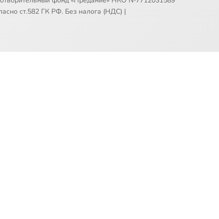
готворительный фонд «Предание» НКО №7712031589
асно ст.582 ГК РФ. Без налога (НДС)
|