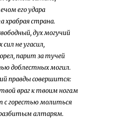
мечом его удара
а храбрая страна.
свободный, дух могучий
 сил не угасил,
 орел, парит за тучей
пью доблестных могил.
ий правды совершится:
твой враг к твоим ногам
т с горестью молиться
разбитым алтарям.