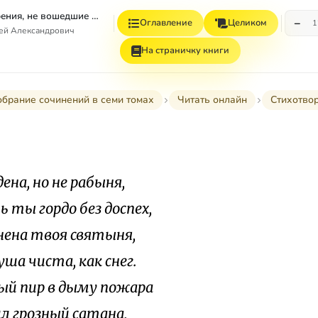
Том 4. Стихотворения, не вошедшие в Собрание сочинений
−
Оглавление
Целиком
1
гей Александрович
На страничку книги
брание сочинений в семи томах
Читать онлайн
Стихотво
ена, но не рабыня,
 ты гордо без доспех,
нена твоя святыня,
ша чиста, как снег.
ый пир в дыму пожара
л грозный сатана,