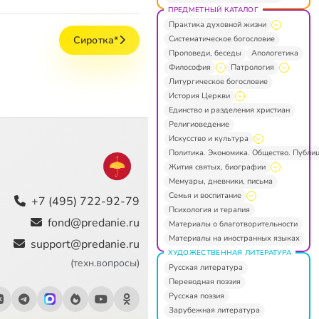
ПРЕДМЕТНЫЙ КАТАЛОГ
Практика духовной жизни
Систематическое богословие
Сиротка*
Проповеди, беседы
Апологетика
Философия
Патрология
Литургическое богословие
История Церкви
Единство и разделения христиан
Религиоведение
Искусство и культура
Политика. Экономика. Общество. Публи
Жития святых, биографии
Мемуары, дневники, письма
Семья и воспитание
+7 (495) 722-92-79
Психология и терапия
fond@predanie.ru
Материалы о благотворительности
Материалы на иностранных языках
support@predanie.ru
ХУДОЖЕСТВЕННАЯ ЛИТЕРАТУРА
(техн.вопросы)
Русская литература
Переводная поэзия
Русская поэзия
Зарубежная литература