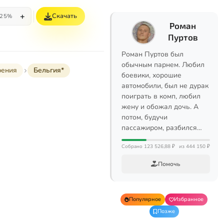
+
Скачать
25%
Роман
Пуртов
Роман Пуртов был
обычным парнем. Любил
рения
Бельгия*
боевики, хорошие
автомобили, был не дурак
поиграть в комп, любил
жену и обожал дочь. А
потом, будучи
пассажиром, разбился…
Собрано 123 526,88 ₽
из 444 150 ₽
Помочь
Популярное
Избранное
Позже