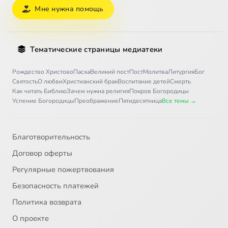
Мне нужна помощь
Тематические страницы медиатеки
Рождество Христово
Пасха
Великий пост
Пост
Молитва
Литургия
Бог
Святость
О любви
Христианский брак
Воспитание детей
Смерть
Как читать Библию
Зачем нужна религия
Покров Богородицы
Успение Богородицы
Преображение
Пятидесятница
Все темы →
Благотворительность
Договор оферты
Регулярные пожертвования
Безопасность платежей
Политика возврата
О проекте