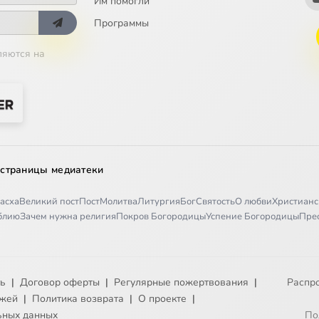
Им помогли
Программы
ляются на
 страницы медиатеки
асха
Великий пост
Пост
Молитва
Литургия
Бог
Святость
О любви
Христианс
иблию
Зачем нужна религия
Покров Богородицы
Успение Богородицы
Пре
ть
|
Договор оферты
|
Регулярные пожертвования
|
Распр
ежей
|
Политика возврата
|
О проекте
|
ьных данных
По