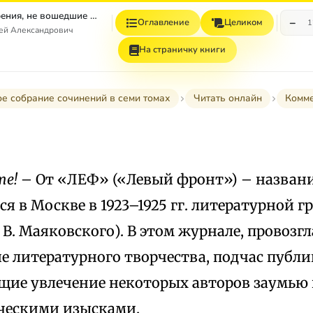
Том 4. Стихотворения, не вошедшие в Собрание сочинений
−
Оглавление
Целиком
1
гей Александрович
На страничку книги
е собрание сочинений в семи томах
Читать онлайн
Комм
те!
– От «ЛЕФ» («Левый фронт») – названи
я в Москве в 1923–1925 гг. литературной 
 В. Маяковского). В этом журнале, провоз
е литературного творчества, подчас публи
ие увлечение некоторых авторов заумью
ческими изысками.