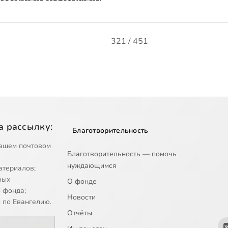
321 / 451
а рассылку:
Благотворительность
ашем почтовом
Благотворительность — помочь
нуждающимся
атериалов;
ных
О фонде
 фонда;
Новости
 по Евангелию.
Отчёты