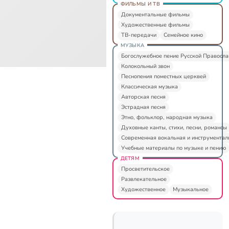
ФИЛЬМЫ И ТВ
Документальные фильмы
Художественные фильмы
ТВ-передачи
Семейное кино
МУЗЫКА
Богослужебное пение Русской Правосл
Колокольный звон
Песнопения поместных церквей
Классическая музыка
Авторская песня
Эстрадная песня
Этно, фольклор, народная музыка
Духовные канты, стихи, песни, романсы
Современная вокальная и инструментал
Учебные материалы по музыке и пению
ДЕТЯМ
Просветительское
Развлекательное
Художественное
Музыкальное