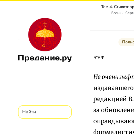
Есенин, Сер
Полно
Предание.ру
***
Не очень леф
издававшегос
редакцией В.
за обновлени
оправдывающ
формалисти