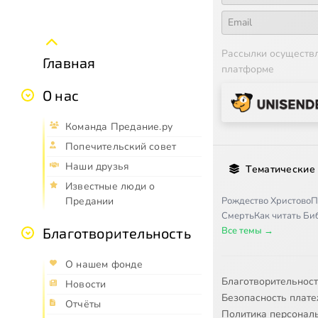
Рассылки осуществ
Главная
платформе
О нас
Команда Предание.ру
Попечительский совет
Наши друзья
Тематические
Известные люди о
Рождество Христово
П
Предании
Смерть
Как читать Б
Все темы →
Благотворительность
О нашем фонде
Благотворительнос
Новости
Безопасность плат
Отчёты
Политика персонал