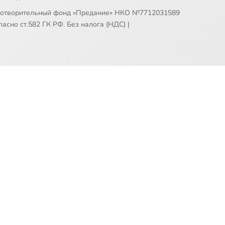
готворительный фонд «Предание» НКО №7712031589
асно ст.582 ГК РФ. Без налога (НДС)
|