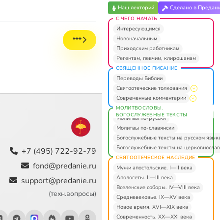
Наш лекторий
Сделано в Предан
С ЧЕГО НАЧАТЬ
Интересующимся
Новоначальным
***
Приходским работникам
Регентам, певчим, клирошанам
СВЯЩЕННОЕ ПИСАНИЕ
Переводы Библии
Святоотеческие толкования
Современные комментарии
МОЛИТВОСЛОВЫ.
БОГОСЛУЖЕБНЫЕ ТЕКСТЫ
Молитвы по-русски
Молитвы по-славянски
Богослужебные тексты на русском язык
Богослужебные тексты на церковнослав
+7 (495) 722-92-79
СВЯТООТЕЧЕСКОЕ НАСЛЕДИЕ
fond@predanie.ru
Мужи апостольские. I—II века
Апологеты. II—III века
support@predanie.ru
Вселенские соборы. IV—VIII века
(техн.вопросы)
Средневековье. IX—XV века
Новое время. XVI—XIX века
Современность. XX—XXI века