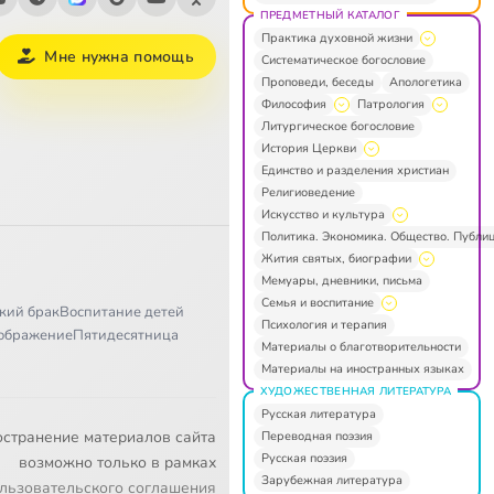
ПРЕДМЕТНЫЙ КАТАЛОГ
Практика духовной жизни
Мне нужна помощь
Систематическое богословие
Проповеди, беседы
Апологетика
Философия
Патрология
Литургическое богословие
История Церкви
Единство и разделения христиан
Религиоведение
Искусство и культура
Политика. Экономика. Общество. Публи
Жития святых, биографии
Мемуары, дневники, письма
Семья и воспитание
кий брак
Воспитание детей
Психология и терапия
ображение
Пятидесятница
Материалы о благотворительности
Материалы на иностранных языках
ХУДОЖЕСТВЕННАЯ ЛИТЕРАТУРА
Русская литература
остранение материалов сайта
Переводная поэзия
Русская поэзия
возможно только в рамках
Зарубежная литература
льзовательского соглашения