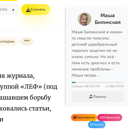
+
Скачать
25%
Маша
Билинская
Маше Билинской в каком-
то смысле повезло:
ентарии
***
детский церебральный
паралич зацепил её не
очень сильно. Но всё-
таки есть диагноз и есть
немалые проблемы –
я журнала,
Маша непра…
группой «ЛЕФ» (под
Собрано 48 027,4 ₽
из 584 470 ₽
глашавшем борьбу
Помочь
ковались статьи,
Популярное
Избранное
 и
Позже