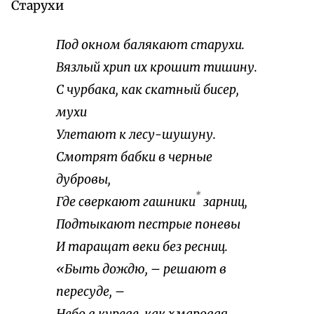
Старухи
Под окном балякают старухи.
Вязлый хрип их крошит тишину.
С чурбака, как скатный бисер,
мухи
Улетают к лесу-шушуну.
Смотрят бабки в черные
дубровы,
*
Где сверкают гашники
зарниц,
Подтыкают пестрые поневы
И таращат веки без ресниц.
«Быть дождю, – решают в
пересуде, –