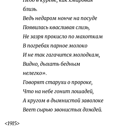
Небо в куреве, как хмаровая
близь.
Ведь недаром нонче на посуде
Появилась квасливая слизь,
Не зазря прокисло по махоткам
В погребах парное молоко
И не так гагачится молодкам,
Видно, дыхать бедным
нелегко».
Говорят старухи о пророке,
Что на небе гонит лошадей,
А кругом в дымнистой заволоке
Веет сырью звонистых дождей.
<1915>