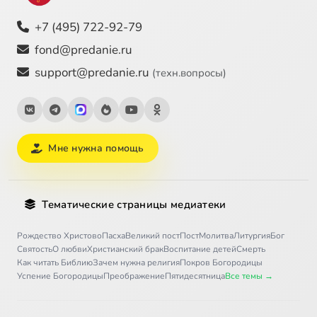
+7 (495) 722-92-79
fond@predanie.ru
support@predanie.ru
(техн.вопросы)
Мне нужна помощь
Тематические страницы медиатеки
Рождество Христово
Пасха
Великий пост
Пост
Молитва
Литургия
Бог
Святость
О любви
Христианский брак
Воспитание детей
Смерть
Как читать Библию
Зачем нужна религия
Покров Богородицы
Успение Богородицы
Преображение
Пятидесятница
Все темы →