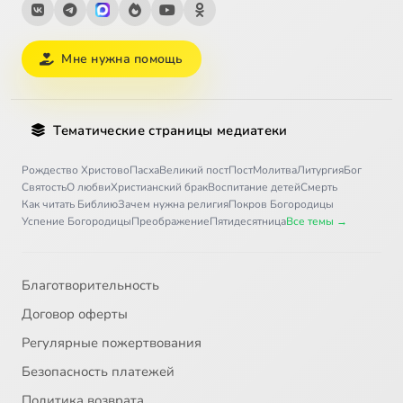
Мне нужна помощь
Тематические страницы медиатеки
Рождество Христово
Пасха
Великий пост
Пост
Молитва
Литургия
Бог
Святость
О любви
Христианский брак
Воспитание детей
Смерть
Как читать Библию
Зачем нужна религия
Покров Богородицы
Успение Богородицы
Преображение
Пятидесятница
Все темы →
Благотворительность
Договор оферты
Регулярные пожертвования
Безопасность платежей
Политика возврата