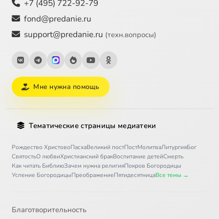
+7 (495) 722-92-79
fond@predanie.ru
support@predanie.ru
(техн.вопросы)
Мне нужна помощь
Тематические страницы медиатеки
Рождество Христово
Пасха
Великий пост
Пост
Молитва
Литургия
Бог
Святость
О любви
Христианский брак
Воспитание детей
Смерть
Как читать Библию
Зачем нужна религия
Покров Богородицы
Успение Богородицы
Преображение
Пятидесятница
Все темы →
Благотворительность