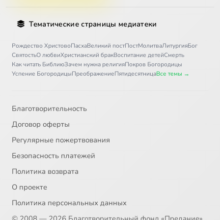
Тематические страницы медиатеки
Рождество Христово
Пасха
Великий пост
Пост
Молитва
Литургия
Бог
Святость
О любви
Христианский брак
Воспитание детей
Смерть
Как читать Библию
Зачем нужна религия
Покров Богородицы
Успение Богородицы
Преображение
Пятидесятница
Все темы →
Благотворительность
Договор оферты
Регулярные пожертвования
Безопасность платежей
Политика возврата
О проекте
Политика персональных данных
© 2008 — 2026 Благотворительный фонд «Предание»