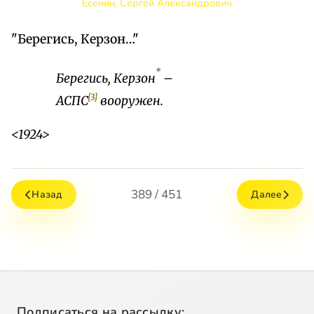
Есенин, Сергей Александрович
"Берегись, Керзон…"
*
Берегись, Керзон
–
[3]
АСПС
вооружен.
<1924>
389 / 451
Назад
Далее
Подписаться на рассылку: