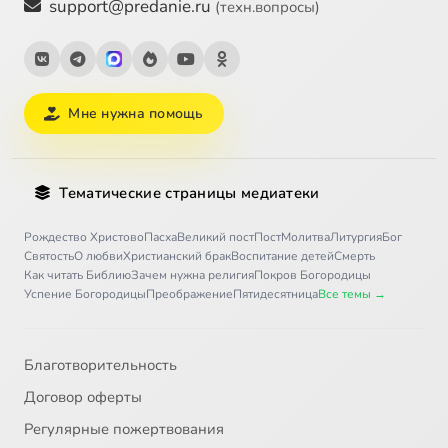
support@predanie.ru
(техн.вопросы)
Мне нужна помощь
Тематические страницы медиатеки
Рождество Христово
Пасха
Великий пост
Пост
Молитва
Литургия
Бог
Святость
О любви
Христианский брак
Воспитание детей
Смерть
Как читать Библию
Зачем нужна религия
Покров Богородицы
Успение Богородицы
Преображение
Пятидесятница
Все темы →
Благотворительность
Договор оферты
Регулярные пожертвования