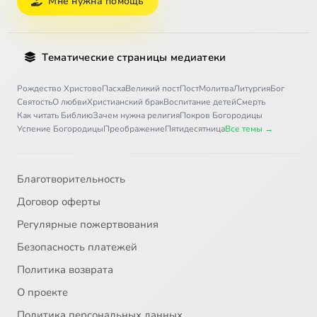
Мне нужна помощь
Тематические страницы медиатеки
Рождество Христово
Пасха
Великий пост
Пост
Молитва
Литургия
Бог
Святость
О любви
Христианский брак
Воспитание детей
Смерть
Как читать Библию
Зачем нужна религия
Покров Богородицы
Успение Богородицы
Преображение
Пятидесятница
Все темы →
Благотворительность
Договор оферты
Регулярные пожертвования
Безопасность платежей
Политика возврата
О проекте
Политика персональных данных