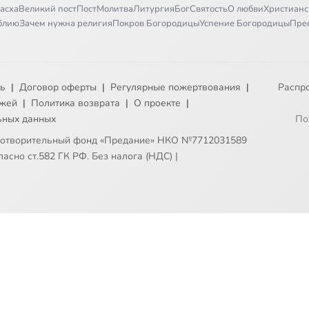
асха
Великий пост
Пост
Молитва
Литургия
Бог
Святость
О любви
Христианс
иблию
Зачем нужна религия
Покров Богородицы
Успение Богородицы
Пре
ть
|
Договор оферты
|
Регулярные пожертвования
|
Распр
ежей
|
Политика возврата
|
О проекте
|
ьных данных
По
готворительный фонд «Предание» НКО №7712031589
асно ст.582 ГК РФ. Без налога (НДС)
|