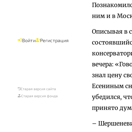
Познакомился
ним и в Моск
Описывая в 
Войти
Регистрация
состоявшийся
консерватори
вечера: «Гов
знал цену с
Есениным сна
Старая версия сайта
убедился, чт
Старая версия фонда
принято дума
– Шершеневич