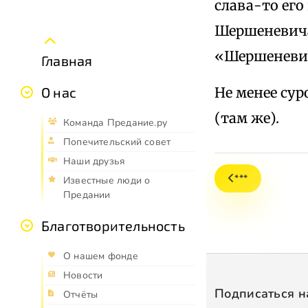
слава-то его
Шершеневича
«Шершеневич
Главная
Не менее су
О нас
(там же).
Команда Предание.ру
Попечительский совет
Наши друзья
***
Известные люди о
Предании
Благотворительность
О нашем фонде
Новости
Подписаться н
Отчёты