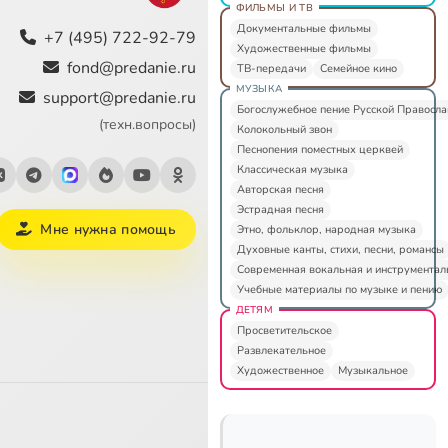
ФИЛЬМЫ И ТВ
Документальные фильмы
+7 (495) 722-92-79
Художественные фильмы
fond@predanie.ru
ТВ-передачи
Семейное кино
МУЗЫКА
support@predanie.ru
Богослужебное пение Русской Правосл
(техн.вопросы)
Колокольный звон
Песнопения поместных церквей
Классическая музыка
Авторская песня
Эстрадная песня
Мне нужна помощь
Этно, фольклор, народная музыка
Духовные канты, стихи, песни, романсы
Современная вокальная и инструментал
Учебные материалы по музыке и пению
ДЕТЯМ
Просветительское
Развлекательное
Художественное
Музыкальное