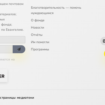
ашем почтовом
Благотворительность — помочь
нуждающимся
атериалов;
ных
О фонде
 фонда;
Новости
 по Евангелию.
Отчёты
Им помогли
Программы
ляются на
 страницы медиатеки