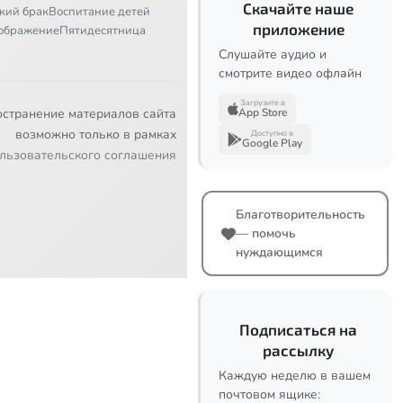
Скачайте наше
кий брак
Воспитание детей
приложение
ображение
Пятидесятница
Слушайте аудио и
смотрите видео офлайн
Загрузите в
остранение материалов сайта
App Store
возможно только в рамках
Доступно в
Google Play
льзовательского соглашения
Благотворительность
— помочь
нуждающимся
Подписаться на
рассылку
Каждую неделю в вашем
почтовом ящике: