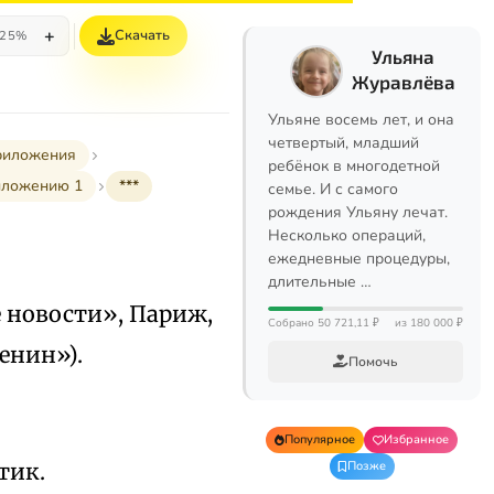
+
Скачать
25%
Ульяна
Журавлёва
Ульяне восемь лет, и она
четвертый, младший
иложения
ребёнок в многодетной
иложению 1
***
семье. И с самого
рождения Ульяну лечат.
Несколько операций,
ежедневные процедуры,
длительные …
ие новости», Париж,
Собрано 50 721,11 ₽
из 180 000 ₽
сенин»).
Помочь
Популярное
Избранное
тик.
Позже