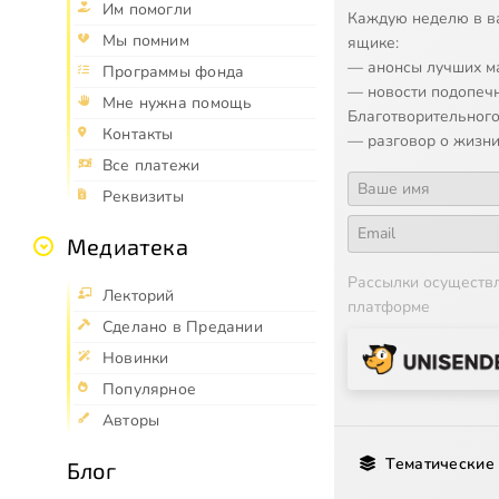
Им помогли
Каждую неделю в в
Мы помним
ящике:
— анонсы лучших м
Программы фонда
— новости подопеч
Мне нужна помощь
Благотворительного
Контакты
— разговор о жизни
Все платежи
Реквизиты
Медиатека
Рассылки осуществ
Лекторий
платформе
Сделано в Предании
Новинки
Популярное
Авторы
Тематические
Блог