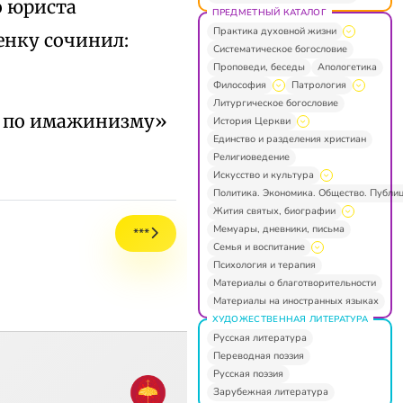
о юриста
ПРЕДМЕТНЫЙ КАТАЛОГ
Практика духовной жизни
енку сочинил:
Систематическое богословие
Проповеди, беседы
Апологетика
Философия
Патрология
Литургическое богословие
ям по имажинизму»
История Церкви
Единство и разделения христиан
Религиоведение
Искусство и культура
Политика. Экономика. Общество. Публи
Жития святых, биографии
Мемуары, дневники, письма
***
Семья и воспитание
Психология и терапия
Материалы о благотворительности
Материалы на иностранных языках
ХУДОЖЕСТВЕННАЯ ЛИТЕРАТУРА
Русская литература
Переводная поэзия
Русская поэзия
Зарубежная литература