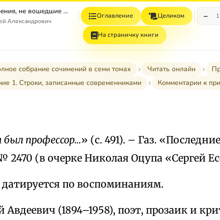
Том 4. Стихотворения, не вошедшие в Собрание сочинений
−
Оглавление
Целиком
1
гей Александрович
На страничку книги
лное собрание сочинений в семи томах
Читать онлайн
Пр
ие 1. Строки, записанные современниками
Комментарии к пр
 был профессор…
» (с. 491). – Газ. «Последн
, № 2470 (в очерке Николая Оцупа «Сергей Е
и датируется по воспоминаниям.
Авдеевич (1894–1958), поэт, прозаик и кри