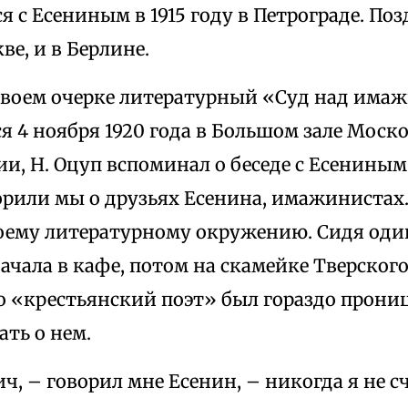
 с Есениным в 1915 году в Петрограде. Поз
ве, и в Берлине.
своем очерке литературный «Суд над има
 4 ноября 1920 года в Большом зале Моск
и, Н. Оцуп вспоминал о беседе с Есенины
орили мы о друзьях Есенина, имажинистах
воему литературному окружению. Сидя один
чала в кафе, потом на скамейке Тверского
о «крестьянский поэт» был гораздо прониц
ть о нем.
, – говорил мне Есенин, – никогда я не сч