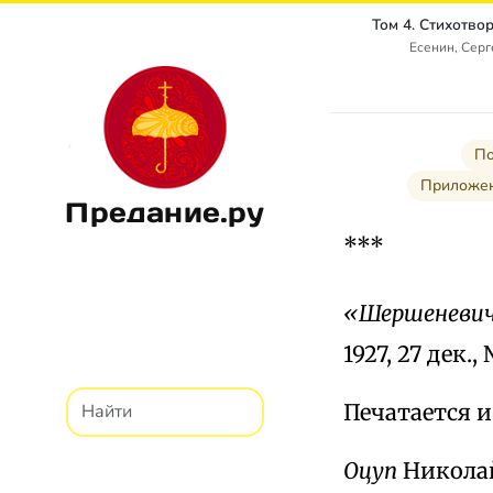
Есенин, Сер
По
Приложен
Предание.ру
***
«Шершеневич
1927, 27 дек.
Печатается 
Оцуп
Николай 