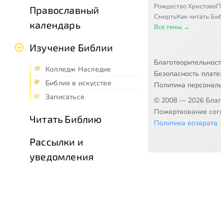
Рождество Христово
П
Православный
Смерть
Как читать Б
календарь
Все темы →
Изучение Библии
Благотворительнос
Колледж Наследие
Безопасность плат
Библия в искусстве
Политика персонал
Записаться
© 2008 — 2026 Бла
Пожертвование согл
Читать Библию
Политика возврата
Рассылки и
уведомления