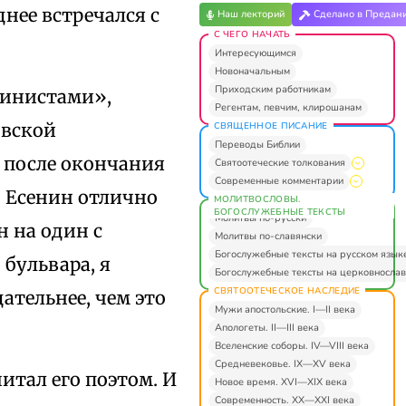
днее встречался с
Наш лекторий
Сделано в Предан
С ЧЕГО НАЧАТЬ
Интересующимся
Новоначальным
Приходским работникам
жинистами»,
Регентам, певчим, клирошанам
овской
СВЯЩЕННОЕ ПИСАНИЕ
Переводы Библии
м после окончания
Святоотеческие толкования
Современные комментарии
. Есенин отлично
МОЛИТВОСЛОВЫ.
БОГОСЛУЖЕБНЫЕ ТЕКСТЫ
Молитвы по-русски
 на один с
Молитвы по-славянски
Богослужебные тексты на русском язык
 бульвара, я
Богослужебные тексты на церковнослав
СВЯТООТЕЧЕСКОЕ НАСЛЕДИЕ
ательнее, чем это
Мужи апостольские. I—II века
Апологеты. II—III века
Вселенские соборы. IV—VIII века
Средневековье. IX—XV века
итал его поэтом. И
Новое время. XVI—XIX века
Современность. XX—XXI века