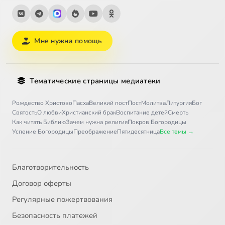
Мне нужна помощь
Тематические страницы медиатеки
Рождество Христово
Пасха
Великий пост
Пост
Молитва
Литургия
Бог
Святость
О любви
Христианский брак
Воспитание детей
Смерть
Как читать Библию
Зачем нужна религия
Покров Богородицы
Успение Богородицы
Преображение
Пятидесятница
Все темы →
Благотворительность
Договор оферты
Регулярные пожертвования
Безопасность платежей