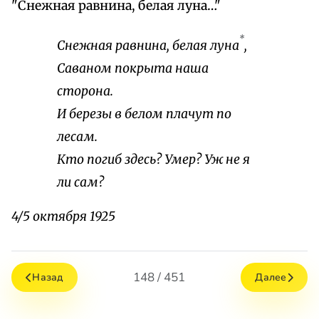
"Снежная равнина, белая луна…"
*
Снежная равнина, белая луна
,
Саваном покрыта наша
сторона.
И березы в белом плачут по
лесам.
Кто погиб здесь? Умер? Уж не я
ли сам?
4/5 октября 1925
148 / 451
Назад
Далее