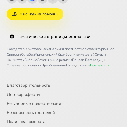
Мне нужна помощь
Тематические страницы медиатеки
Рождество Христово
Пасха
Великий пост
Пост
Молитва
Литургия
Бог
Святость
О любви
Христианский брак
Воспитание детей
Смерть
Как читать Библию
Зачем нужна религия
Покров Богородицы
Успение Богородицы
Преображение
Пятидесятница
Все темы →
Благотворительность
Договор оферты
Регулярные пожертвования
Безопасность платежей
Политика возврата