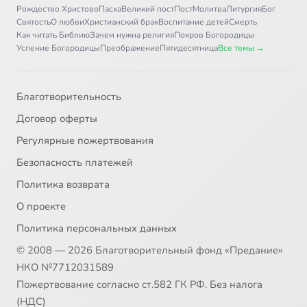
Рождество Христово
Пасха
Великий пост
Пост
Молитва
Литургия
Бог
Святость
О любви
Христианский брак
Воспитание детей
Смерть
Как читать Библию
Зачем нужна религия
Покров Богородицы
Успение Богородицы
Преображение
Пятидесятница
Все темы →
Благотворительность
Договор оферты
Регулярные пожертвования
Безопасность платежей
Политика возврата
О проекте
Политика персональных данных
© 2008 — 2026 Благотворительный фонд «Предание»
НКО №7712031589
Пожертвование согласно ст.582 ГК РФ. Без налога
(НДС)