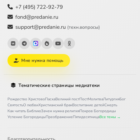
+7 (495) 722-92-79
fond@predanie.ru
support@predanie.ru
(техн.вопросы)
Мне нужна помощь
Тематические страницы медиатеки
Рождество Христово
Пасха
Великий пост
Пост
Молитва
Литургия
Бог
Святость
О любви
Христианский брак
Воспитание детей
Смерть
Как читать Библию
Зачем нужна религия
Покров Богородицы
Успение Богородицы
Преображение
Пятидесятница
Все темы →
Благотворительность