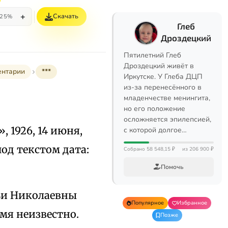
+
Скачать
25%
Глеб
Дроздецкий
Пятилетний Глеб
Дроздецкий живёт в
ентарии
***
Иркутске. У Глеба ДЦП
из-за перенесённого в
младенчестве менингита,
но его положение
осложняется эпилепсией,
», 1926, 14 июня,
с которой долгое…
 под текстом дата:
Собрано 58 548,15 ₽
из 206 900 ₽
Помочь
ьи Николаевны
Популярное
Избранное
мя неизвестно.
Позже