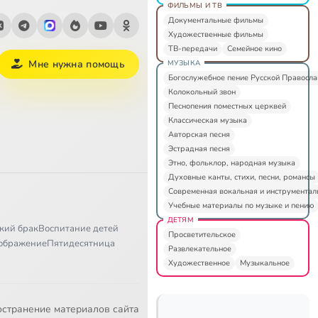
ФИЛЬМЫ И ТВ
Документальные фильмы
Художественные фильмы
ТВ-передачи
Семейное кино
Мне нужна помощь
МУЗЫКА
Богослужебное пение Русской Правосл
Колокольный звон
Песнопения поместных церквей
Классическая музыка
Авторская песня
Эстрадная песня
Этно, фольклор, народная музыка
Духовные канты, стихи, песни, романсы
Современная вокальная и инструментал
Учебные материалы по музыке и пению
ДЕТЯМ
кий брак
Воспитание детей
Просветительское
ображение
Пятидесятница
Развлекательное
Художественное
Музыкальное
остранение материалов сайта