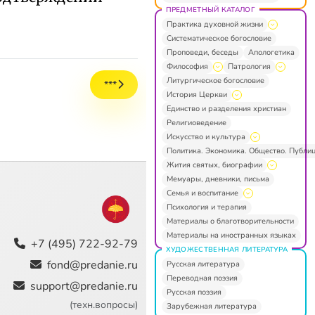
ПРЕДМЕТНЫЙ КАТАЛОГ
Практика духовной жизни
Систематическое богословие
Проповеди, беседы
Апологетика
Философия
Патрология
Литургическое богословие
***
История Церкви
Единство и разделения христиан
Религиоведение
Искусство и культура
Политика. Экономика. Общество. Публи
Жития святых, биографии
Мемуары, дневники, письма
Семья и воспитание
Психология и терапия
Материалы о благотворительности
Материалы на иностранных языках
+7 (495) 722-92-79
ХУДОЖЕСТВЕННАЯ ЛИТЕРАТУРА
fond@predanie.ru
Русская литература
Переводная поэзия
support@predanie.ru
Русская поэзия
(техн.вопросы)
Зарубежная литература