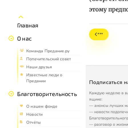
этому предп
Главная
***
О нас
Команда Предание.ру
Попечительский совет
Наши друзья
Известные люди о
Предании
Подписаться н
Каждую неделю в в
Благотворительность
ящике:
— анонсы лучших м
О нашем фонде
— новости подопеч
Новости
Благотворительного
Отчёты
— разговор о жизни