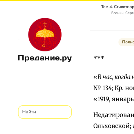
Есенин, Сер
Полно
Предание.ру
***
«В час, когд
№ 134; Кр. но
«1919, январь
Недатирован
Ольховской;