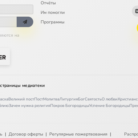
Отчёты
Им помогли
Программы
ляются на
 страницы медиатеки
асха
Великий пост
Пост
Молитва
Литургия
Бог
Святость
О любви
Христианс
иблию
Зачем нужна религия
Покров Богородицы
Успение Богородицы
Пре
ть
|
Договор оферты
|
Регулярные пожертвования
|
Распр