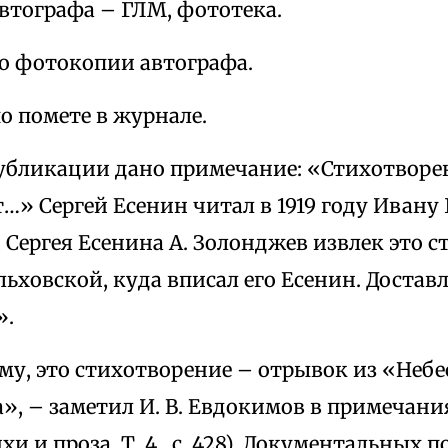
втографа – ГЛМ, фототека.
по фотокопии автографа.
о помете в журнале.
убликации дано примечание: «Стихотворен
…» Сергей Есенин читал в 1919 году Ивану
 Сергея Есенина А. Золонджев извлек это 
льховской, куда вписал его Есенин. Достав
».
у, это стихотворение – отрывок из «Небе
», – заметил И. В. Евдокимов в примечан
ихи и проза. Т. 4., с. 428). Документальных