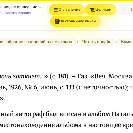
Том 4. Стихотворения, не вошедшие в Собрание сочинений
−
Оглавление
Целиком
1
гей Александрович
На страничку книги
е собрание сочинений в семи томах
Читать онлайн
Комм
а ночь воткнет…
» (с. 181). – Газ. «Веч. Москва
вь, 1926, № 6, июнь, с. 133 (с неточностью);
».
ный автограф был вписан в альбом Натал
 местонахождение альбома в настоящее вре