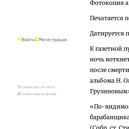
Фотокопия а
Печатается 
Датируется п
Войти
Регистрация
К газетной п
ночь воткнет
после смерти
альбома Н. О
Старая версия сайта
Грузиновым
Старая версия фонда
«По-видимом
барабанщика
(Собр. ст. Ст