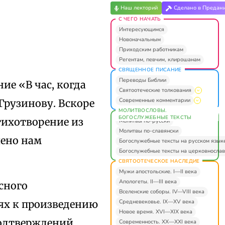
Наш лекторий
Сделано в Предан
С ЧЕГО НАЧАТЬ
Интересующимся
Новоначальным
Приходским работникам
Регентам, певчим, клирошанам
СВЯЩЕННОЕ ПИСАНИЕ
Переводы Библии
ие «В час, когда
Святоотеческие толкования
Современные комментарии
 Грузинову. Вскоре
МОЛИТВОСЛОВЫ.
БОГОСЛУЖЕБНЫЕ ТЕКСТЫ
стихотворение из
Молитвы по-русски
Молитвы по-славянски
лено нам
Богослужебные тексты на русском язык
Богослужебные тексты на церковнослав
СВЯТООТЕЧЕСКОЕ НАСЛЕДИЕ
Мужи апостольские. I—II века
Апологеты. II—III века
сного
Вселенские соборы. IV—VIII века
Средневековье. IX—XV века
иях к произведению
Новое время. XVI—XIX века
 подтверждений
Современность. XX—XXI века