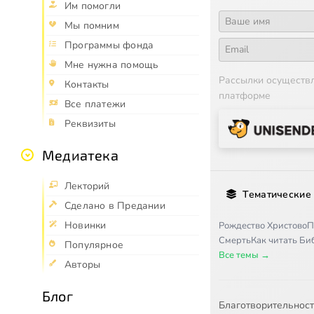
Им помогли
Мы помним
Программы фонда
Мне нужна помощь
Рассылки осуществ
Контакты
платформе
Все платежи
Реквизиты
Медиатека
Лекторий
Тематические
Сделано в Предании
Новинки
Рождество Христово
П
Смерть
Как читать Б
Популярное
Все темы →
Авторы
Блог
Благотворительнос