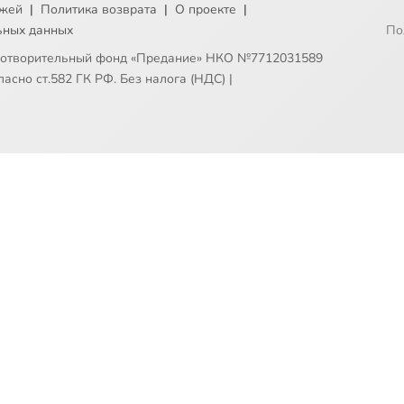
ежей
|
Политика возврата
|
О проекте
|
ьных данных
По
готворительный фонд «Предание» НКО №7712031589
асно ст.582 ГК РФ. Без налога (НДС)
|