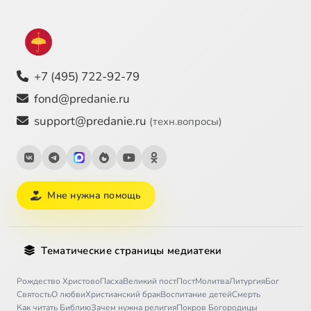
+7 (495) 722-92-79
fond@predanie.ru
support@predanie.ru
(техн.вопросы)
Мне нужна помощь
Тематические страницы медиатеки
Рождество Христово
Пасха
Великий пост
Пост
Молитва
Литургия
Бог
Святость
О любви
Христианский брак
Воспитание детей
Смерть
Как читать Библию
Зачем нужна религия
Покров Богородицы