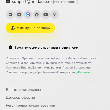
support@predanie.ru
(техн.вопросы)
Мне нужна помощь
Тематические страницы медиатеки
Рождество Христово
Пасха
Великий пост
Пост
Молитва
Литургия
Бог
Святость
О любви
Христианский брак
Воспитание детей
Смерть
Как читать Библию
Зачем нужна религия
Покров Богородицы
Успение Богородицы
Преображение
Пятидесятница
Все темы →
Благотворительность
Договор оферты
Регулярные пожертвования