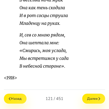
В веселый ночи мрак
Она как тень сходила
И в рот сосцы струила
Младенцу на руках.
И, сев со мною рядом,
Она шептала мне:
«Смирись, моя услада,
Мы встретимся у сада
В небесной стороне».
<1918>
121 / 451
Назад
Далее