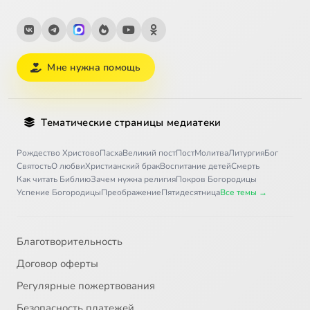
Мне нужна помощь
Тематические страницы медиатеки
Рождество Христово
Пасха
Великий пост
Пост
Молитва
Литургия
Бог
Святость
О любви
Христианский брак
Воспитание детей
Смерть
Как читать Библию
Зачем нужна религия
Покров Богородицы
Успение Богородицы
Преображение
Пятидесятница
Все темы →
Благотворительность
Договор оферты
Регулярные пожертвования
Безопасность платежей