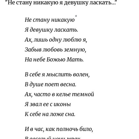
"Не стану никакую я девушку ласкать…"
*
Не стану никакую
Я девушку ласкать.
Ах, лишь одну люблю я,
Забыв любовь земную,
На небе Божью Мать.
В себе я мыслить волен,
В душе поет весна.
Ах, часто в келье темной
Я звал ее с иконы
К себе на ложе сна.
И в час, как полночь било,