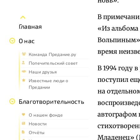
новь».
В примечания
Главная
«Из альбома
Вольпиным».
О нас
время неизве
Команда Предание.ру
Попечительский совет
В 1994 году 
Наши друзья
поступил ещ
Известные люди о
Предании
на отдельном
Благотворительность
воспроизведе
автографом 
О нашем фонде
Новости
стихотворен
Отчёты
Младенец» (П