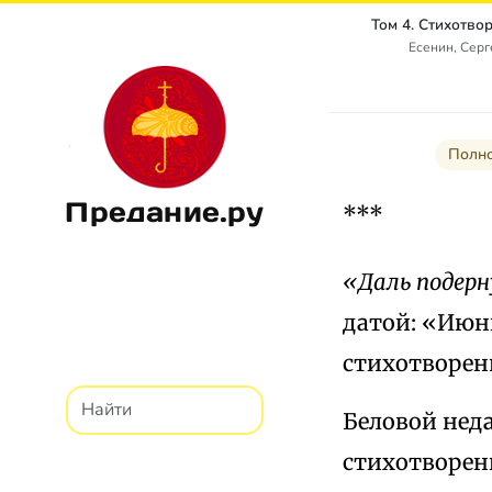
Есенин, Сер
Полно
Предание.ру
***
«Даль подер
датой: «Июнь 
стихотворени
Беловой неда
стихотворен