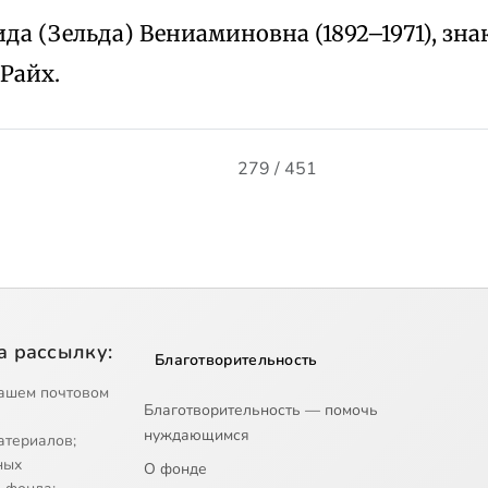
да (Зельда) Вениаминовна (1892–1971), зн
 Райх.
279 / 451
а рассылку:
Благотворительность
ашем почтовом
Благотворительность — помочь
нуждающимся
атериалов;
ных
О фонде