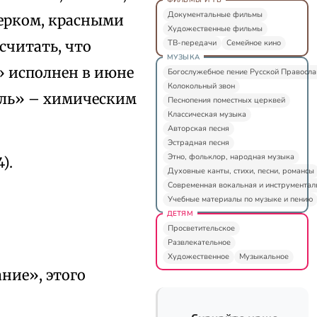
Документальные фильмы
ерком, красными
Художественные фильмы
ТВ-передачи
Семейное кино
считать, что
МУЗЫКА
» исполнен в июне
Богослужебное пение Русской Правосл
Колокольный звон
Июль» – химическим
Песнопения поместных церквей
Классическая музыка
Авторская песня
Эстрадная песня
Этно, фольклор, народная музыка
).
Духовные канты, стихи, песни, романсы
Современная вокальная и инструментал
Учебные материалы по музыке и пению
ДЕТЯМ
Просветительское
Развлекательное
Художественное
Музыкальное
ние», этого