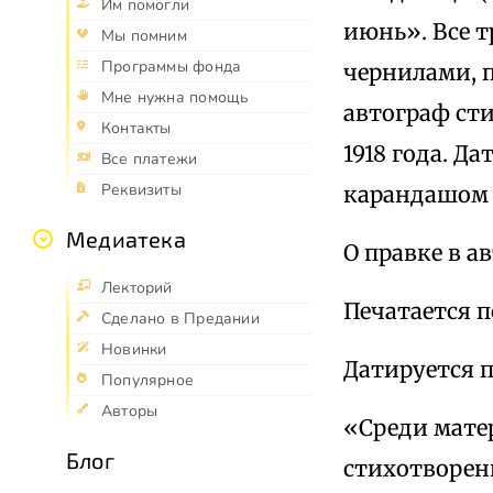
Им помогли
июнь». Все 
Мы помним
Программы фонда
чернилами, п
Мне нужна помощь
автограф ст
Контакты
1918 года. Д
Все платежи
Реквизиты
карандашом 
Медиатека
О правке в а
Лекторий
Печатается 
Сделано в Предании
Новинки
Датируется 
Популярное
Авторы
«Среди мате
Блог
стихотворен