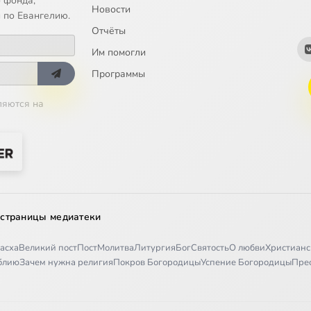
 фонда;
Новости
 по Евангелию.
Отчёты
Им помогли
Программы
ляются на
 страницы медиатеки
асха
Великий пост
Пост
Молитва
Литургия
Бог
Святость
О любви
Христианс
иблию
Зачем нужна религия
Покров Богородицы
Успение Богородицы
Пре