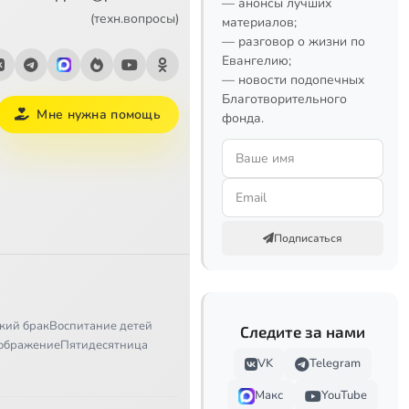
— анонсы лучших
(техн.вопросы)
материалов;
— разговор о жизни по
Евангелию;
— новости подопечных
Благотворительного
Мне нужна помощь
фонда.
Подписаться
кий брак
Воспитание детей
Следите за нами
ображение
Пятидесятница
VK
Telegram
Макс
YouTube