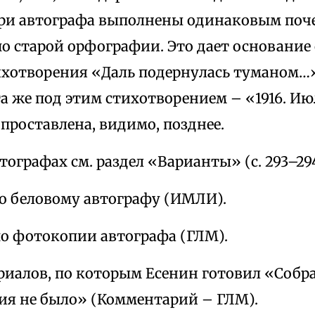
три автографа выполнены одинаковым поч
о старой орфографии. Это дает основание 
ихотворения «Даль подернулась туманом…
ата же под этим стихотворением – «1916. 
проставлена, видимо, позднее.
втографах см. раздел «Варианты» (с. 293–294
по беловому автографу (ИМЛИ).
по фотокопии автографа (ГЛМ).
риалов, по которым Есенин готовил «Собра
ия не было» (Комментарий – ГЛМ).