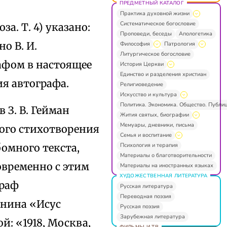
ПРЕДМЕТНЫЙ КАТАЛОГ
Практика духовной жизни
Систематическое богословие
а. Т. 4) указано:
Проповеди, беседы
Апологетика
о В. И.
Философия
Патрология
Литургическое богословие
афом в настоящее
История Церкви
Единство и разделения христиан
ия автографа.
Религиоведение
Искусство и культура
Политика. Экономика. Общество. Публи
 З. В. Гейман
Жития святых, биографии
Мемуары, дневники, письма
ого стихотворения
Семья и воспитание
Психология и терапия
бомного текста,
Материалы о благотворительности
новременно с этим
Материалы на иностранных языках
ХУДОЖЕСТВЕННАЯ ЛИТЕРАТУРА
граф
Русская литература
Переводная поэзия
енина «Исус
Русская поэзия
Зарубежная литература
й: «1918, Москва,
ФИЛЬМЫ И ТВ