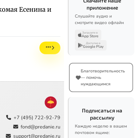
Скачайте наше
приложение
акомая Есенина и
Слушайте аудио и
смотрите видео офлайн
Загрузите в
App Store
Доступно в
Google Play
***
Благотворительность
— помочь
нуждающимся
Подписаться на
+7 (495) 722-92-79
рассылку
Каждую неделю в вашем
fond@predanie.ru
почтовом ящике:
support@predanie.ru