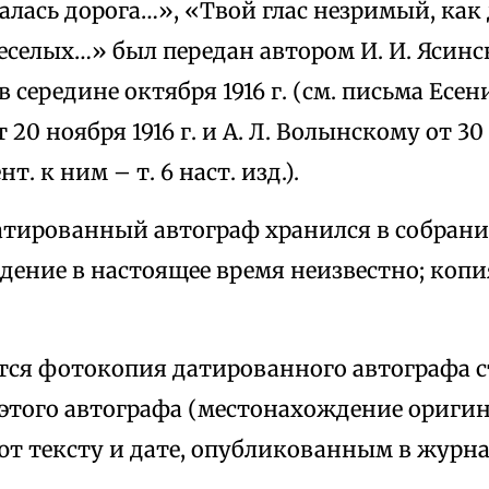
алась дорога…», «Твой глас незримый, как
еселых…» был передан автором И. И. Ясинс
 середине октября 1916 г. (см. письма Есени
 20 ноября 1916 г. и А. Л. Волынскому от 30
т. к ним – т. 6 наст. изд.).
атированный автограф хранился в собрании
ение в настоящее время неизвестно; копия
.
тся фотокопия датированного автографа 
 этого автографа (местонахождение оригин
ют тексту и дате, опубликованным в журна