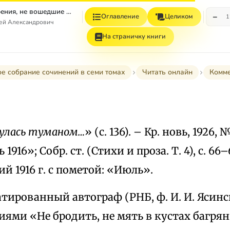
Том 4. Стихотворения, не вошедшие в Собрание сочинений
−
Оглавление
Целиком
1
гей Александрович
На страничку книги
е собрание сочинений в семи томах
Читать онлайн
Комм
нулась туманом…
» (с. 136). – Кр. новь, 1926, №
1916»; Собр. ст. (Стихи и проза. Т. 4), с. 66
й 1916 г. с пометой: «Июль».
тированный автограф (РНБ, ф. И. И. Ясинск
иями «Не бродить, не мять в кустах багря