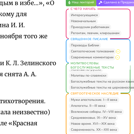
 дым в избе…», «О
Наш лекторий
Сделано в Предан
С ЧЕГО НАЧАТЬ
кому для
Интересующимся
Новоначальным
на И. И.
Приходским работникам
Регентам, певчим, клирошанам
 ноября того же
СВЯЩЕННОЕ ПИСАНИЕ
Переводы Библии
Святоотеческие толкования
Современные комментарии
 К. Л. Зелинского
МОЛИТВОСЛОВЫ.
БОГОСЛУЖЕБНЫЕ ТЕКСТЫ
Молитвы по-русски
 снята А. А.
Молитвы по-славянски
Богослужебные тексты на русском язык
Богослужебные тексты на церковнослав
СВЯТООТЕЧЕСКОЕ НАСЛЕДИЕ
стихотворения.
Мужи апостольские. I—II века
Апологеты. II—III века
ала неизвестно)
Вселенские соборы. IV—VIII века
Средневековье. IX—XV века
ле «Красная
Новое время. XVI—XIX века
Современность. XX—XXI века