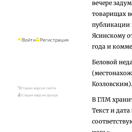
вечере задум
товарищах в
публикации в
Ясинскому от
Войти
Регистрация
года и коммен
Беловой нед
(местонахожд
Козловским)
Старая версия сайта
Старая версия фонда
В ГЛМ храни
Текст и дата
соответству