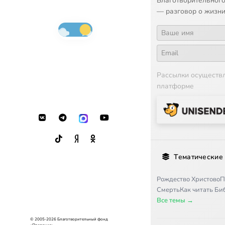
Благотворительного
— разговор о жизни
Рассылки осуществ
платформе
Тематические
Рождество Христово
П
Смерть
Как читать Б
Все темы →
© 2005-2026 Благотворительный фонд