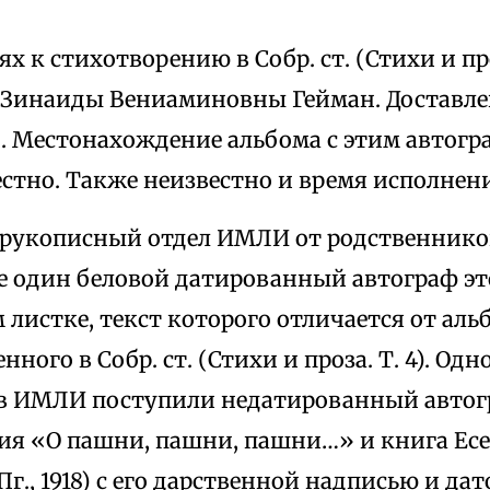
х к стихотворению в Собр. ст. (Стихи и проз
 Зинаиды Вениаминовны Гейман. Доставлен
 Местонахождение альбома с этим автогр
стно. Также неизвестно и время исполнен
в рукописный отдел ИМЛИ от родственников
е один беловой датированный автограф эт
 листке, текст которого отличается от аль
нного в Собр. ст. (Стихи и проза. Т. 4). Од
в ИМЛИ поступили недатированный авто
ия «О пашни, пашни, пашни…» и книга Ес
г., 1918) с его дарственной надписью и дато