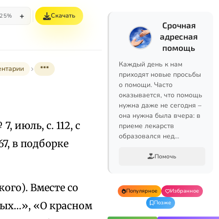
+
Скачать
25%
Срочная
адресная
помощь
Каждый день к нам
ентарии
***
приходят новые просьбы
о помощи. Часто
оказывается, что помощь
нужна даже не сегодня –
она нужна была вчера: в
 7, июль, с. 112, с
приеме лекарств
образовался нед…
–67, в подборке
Помочь
ого). Вместе со
Популярное
Избранное
Позже
ных…», «О красном