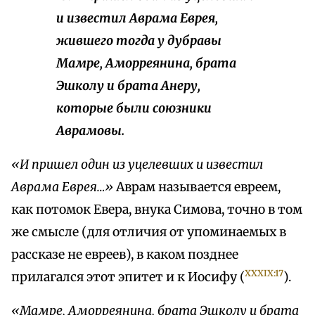
и известил Аврама Еврея,
жившего тогда у дубравы
Мамре, Аморреянина, брата
Эшколу и брата Анеру,
которые были союзники
Аврамовы.
«И пришел один из уцелевших и известил
Аврама Еврея…»
Аврам называется евреем,
как потомок Евера, внука Симова, точно в том
же смысле (для отличия от упоминаемых в
рассказе не евреев), в каком позднее
XXXIX:17
прилагался этот эпитет и к Иосифу (
).
«Мамре, Аморреянина, брата Эшколу и брата