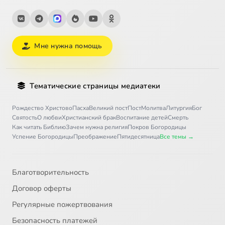
Мне нужна помощь
Тематические страницы медиатеки
Рождество Христово
Пасха
Великий пост
Пост
Молитва
Литургия
Бог
Святость
О любви
Христианский брак
Воспитание детей
Смерть
Как читать Библию
Зачем нужна религия
Покров Богородицы
Успение Богородицы
Преображение
Пятидесятница
Все темы →
Благотворительность
Договор оферты
Регулярные пожертвования
Безопасность платежей