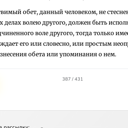
твимый обет, данный человеком, не стесне
 делах волею другого, должен быть испол
дчиненного воле другого, тогда только имее
ждает его или словесно, или простым нео
знесения обета или упоминания о нем.
387 / 431
а рассылку: