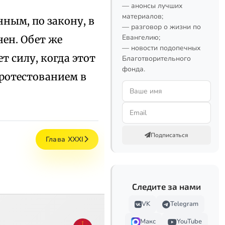
— анонсы лучших
материалов;
нным, по закону, в
— разговор о жизни по
Евангелию;
нен. Обет же
— новости подопечных
т силу, когда этот
Благотворительного
фонда.
протестованием в
Подписаться
Глава XXXI
Следите за нами
VK
Telegram
Макс
YouTube