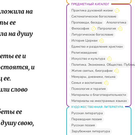
ПРЕДМЕТНЫЙ КАТАЛОГ
положила на
Практика духовной жизни
Систематическое богословие
ты ее
Проповеди, беседы
Апологетика
Философия
Патрология
ила на душу
Литургическое богословие
История Церкви
Единство и разделения христиан
Религиоведение
беты ее и
Искусство и культура
Политика. Экономика. Общество. Публи
остоятся, и
Жития святых, биографии
Мемуары, дневники, письма
 ее.
Семья и воспитание
 или слово
Психология и терапия
Материалы о благотворительности
Материалы на иностранных языках
ХУДОЖЕСТВЕННАЯ ЛИТЕРАТУРА
беты ее
Русская литература
Переводная поэзия
 душу свою,
Русская поэзия
Зарубежная литература