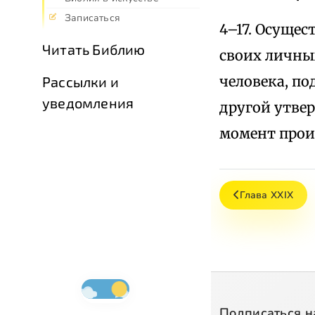
Записаться
4–17. Осущес
Читать Библию
своих личных
человека, по
Рассылки и
уведомления
другой утвер
момент прои
Глава XXIX
Подписаться н