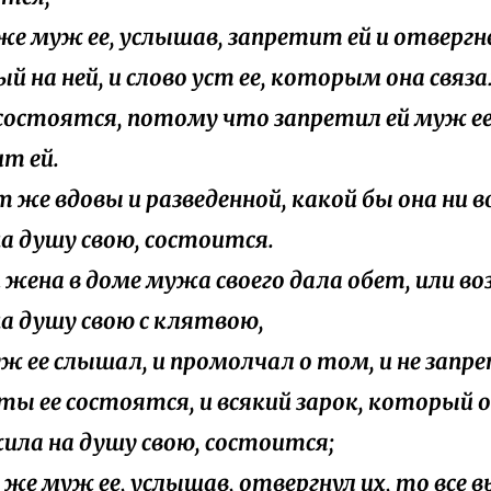
и же муж ее, услышав, запретит ей и отвергн
й на ней, и слово уст ее, которым она связа
 состоятся, потому что запретил ей муж ее,
т ей.
ет же вдовы и разведенной, какой бы она ни 
на душу свою, состоится.
ли жена в доме мужа своего дала обет, или в
на душу свою с клятвою,
муж ее слышал, и промолчал о том, и не запре
еты ее состоятся, и всякий зарок, который 
ила на душу свою, состоится;
ли же муж ее, услышав, отвергнул их, то все