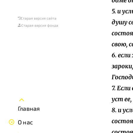
доме о
5. и у
Старая версия сайта
душу с
Старая версия фонда
состоя
свою, 
6. если
зароки
Господ
7. Если
уст ее
Главная
8. и у
состоя
О нас
состоя