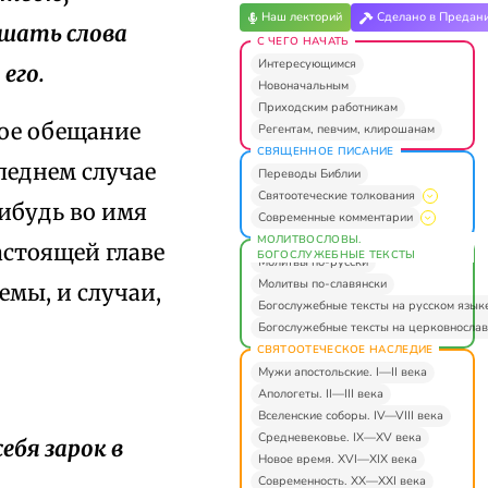
Наш лекторий
Сделано в Предан
ушать слова
С ЧЕГО НАЧАТЬ
Интересующимся
его.
Новоначальным
Приходским работникам
ное обещание
Регентам, певчим, клирошанам
СВЯЩЕННОЕ ПИСАНИЕ
леднем случае
Переводы Библии
Святоотеческие толкования
нибудь во имя
Современные комментарии
МОЛИТВОСЛОВЫ.
 настоящей главе
БОГОСЛУЖЕБНЫЕ ТЕКСТЫ
Молитвы по-русски
Молитвы по-славянски
мы, и случаи,
Богослужебные тексты на русском язык
Богослужебные тексты на церковнослав
СВЯТООТЕЧЕСКОЕ НАСЛЕДИЕ
Мужи апостольские. I—II века
Апологеты. II—III века
Вселенские соборы. IV—VIII века
Средневековье. IX—XV века
ебя зарок в
Новое время. XVI—XIX века
Современность. XX—XXI века