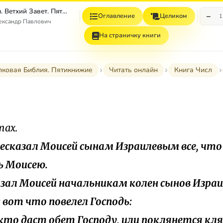
Толковая Библия. Ветхий Завет. Пятикнижие.
−
Оглавление
Целиком
1
ександр Павлович
На страничку книги
лковая Библия. Пятикнижие
Читать онлайн
Книга Числ
тах.
ересказал Моисей сынам Израилевым все, что
ь Моисею.
казал Моисей начальникам колен сынов Изра
: вот что повелел Господь:
и кто даст обет Господу, или поклянется кл