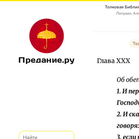
Лопухин, Ал
То
Предание.ру
Глава XXX
Об обе
1. И п
Господ
2. И с
говоря
3. есл