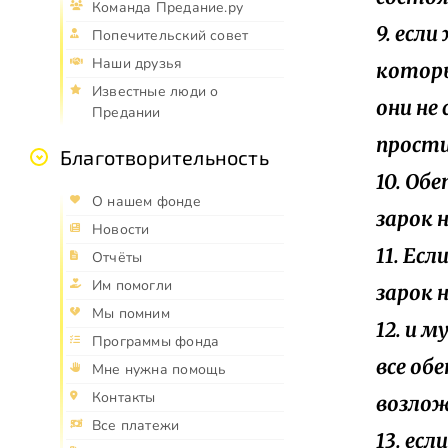
Команда Предание.ру
9. есл
Попечительский совет
Наши друзья
которы
Известные люди о
они не
Предании
прости
Благотворительность
10. Об
О нашем фонде
зарок 
Новости
11. Ес
Отчёты
Им помогли
зарок 
Мы помним
12. и 
Программы фонда
все об
Мне нужна помощь
Контакты
возлож
Все платежи
13. ес