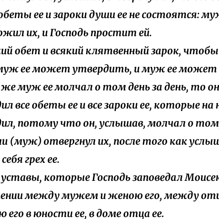
 обеты ее и зароки души ее не состоятся: му
жил их, и Господь простит ей.
який обет и всякий клятвенный зарок, чтоб
муж ее может утвердить, и муж ее может
ли же муж ее молчал о том день за день, то о
л все обеты ее и все зароки ее, которые на 
ил, потому что он, услышав, молчал о том
если (муж) отвергнул их, после того как услы
 себя грех ее.
т уставы, которые Господь заповедал Моисе
нии между мужем и женою его, между от
 его в юности ее, в доме отца ее.