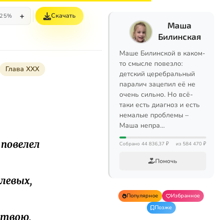
+
Скачать
25%
Маша
Билинская
Маше Билинской в каком-
то смысле повезло:
Глава XXX
детский церебральный
паралич зацепил её не
очень сильно. Но всё-
таки есть диагноз и есть
немалые проблемы –
Маша непра…
 повелел
Собрано 44 836,37 ₽
из 584 470 ₽
Помочь
илевых,
Популярное
Избранное
Позже
ятвою,