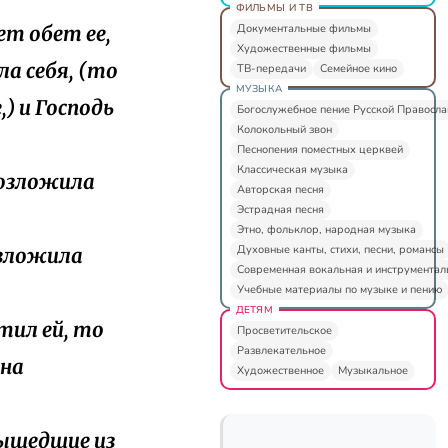
ФИЛЬМЫ И ТВ
Документальные фильмы
ет обет ее,
Художественные фильмы
ла себя, (то
ТВ-передачи
Семейное кино
МУЗЫКА
) и Господь
Богослужебное пение Русской Правосл
Колокольный звон
Песнопения поместных церквей
Классическая музыка
возложила
Авторская песня
Эстрадная песня
Этно, фольклор, народная музыка
Духовные канты, стихи, песни, романсы
озложила
Современная вокальная и инструментал
Учебные материалы по музыке и пению
ДЕТЯМ
тил ей, то
Просветительское
Развлекательное
она
Художественное
Музыкальное
 вышедшие из