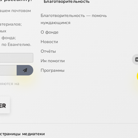
Благотворительность
ашем почтовом
Благотворительность — помочь
нуждающимся
атериалов;
ных
О фонде
 фонда;
Новости
 по Евангелию.
Отчёты
Им помогли
Программы
ляются на
 страницы медиатеки