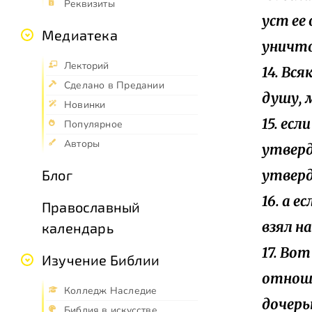
Реквизиты
уст ее
Медиатека
уничто
Лекторий
14. Вс
Сделано в Предании
душу, 
Новинки
15. ес
Популярное
Авторы
утверди
утверд
Блог
16. а 
Православный
взял на
календарь
17. Во
Изучение Библии
отноше
Колледж Наследие
дочерью
Библия в искусстве