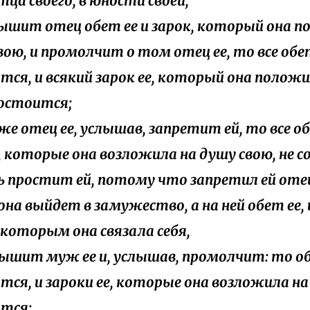
тца своего, в юности своей,
слышит отец обет ее и зарок, который она 
вою, и промолчит о том отец ее, то все обе
тся, и всякий зарок ее, который она полож
состоится;
 же отец ее, услышав, запретит ей, то все о
, которые она возложила на душу свою, не с
ь простит ей, потому что запретил ей отец
 она выйдет в замужество, а на ней обет ее,
, которым она связала себя,
слышит муж ее и, услышав, промолчит: то о
тся, и зароки ее, которые она возложила на
тся;