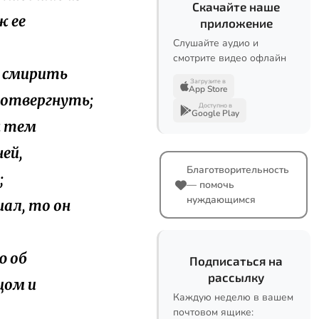
Скачайте наше
ж ее
приложение
Слушайте аудио и
смотрите видео офлайн
ы смирить
Загрузите в
App Store
 отвергнуть;
Доступно в
Google Play
н тем
ней,
Благотворительность
;
— помочь
нуждающимся
шал, то он
ю об
Подписаться на
рассылку
цом и
Каждую неделю в вашем
почтовом ящике: