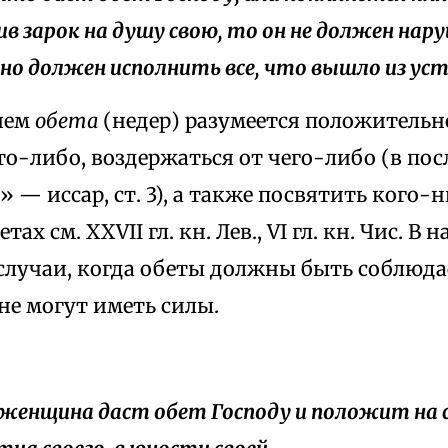
в зарок на душу свою, то он не должен нар
, но должен исполнить все, что вышло из уст 
енем
обета
(недер) разумеется положитель
о-либо, воздержаться от чего-либо (в пос
» — иссар, ст. 3), а также посвятить кого-
тах см. XXVII гл. кн. Лев., VI гл. кн. Чис. В
случаи, когда обеты должны быть соблюдае
не могут иметь силы.
и женщина даст обет Господу и положит на с