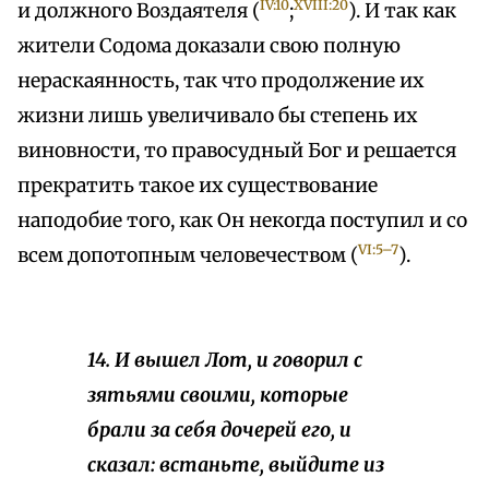
IV:10
XVIII:20
и должного Воздаятеля (
;
). И так как
жители Содома доказали свою полную
нераскаянность, так что продолжение их
жизни лишь увеличивало бы степень их
виновности, то правосудный Бог и решается
прекратить такое их существование
наподобие того, как Он некогда поступил и со
VI:5–7
всем допотопным человечеством (
).
14. И вышел Лот, и говорил с
зятьями своими, которые
брали за себя дочерей его, и
сказал: встаньте, выйдите из