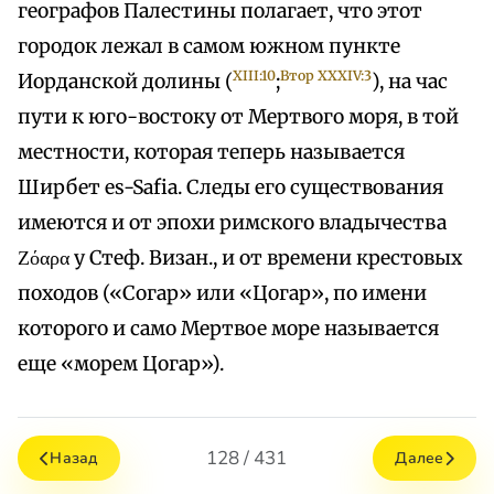
географов Палестины полагает, что этот
городок лежал в самом южном пункте
XIII:10
Втор XXXIV:3
Иорданской долины (
;
), на час
пути к юго-востоку от Мертвого моря, в той
местности, которая теперь называется
Ширбет es-Safia. Следы его существования
имеются и от эпохи римского владычества
Ζόαρα у Стеф. Визан., и от времени крестовых
походов («Согар» или «Цогар», по имени
которого и само Мертвое море называется
еще «морем Цогар»).
128 / 431
Назад
Далее