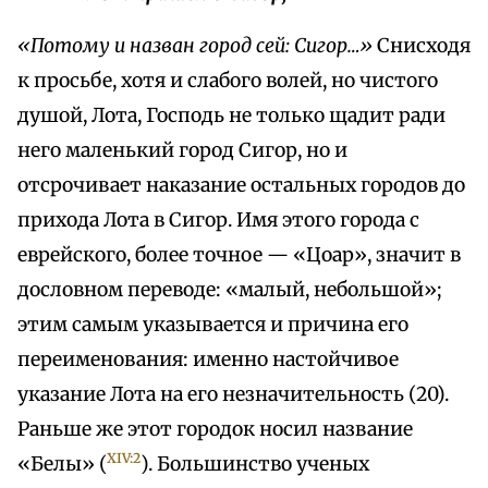
«Потому и назван город сей: Сигор…»
Снисходя
к просьбе, хотя и слабого волей, но чистого
душой, Лота, Господь не только щадит ради
него маленький город Сигор, но и
отсрочивает наказание остальных городов до
прихода Лота в Сигор. Имя этого города с
еврейского, более точное — «Цоар», значит в
дословном переводе: «малый, небольшой»;
этим самым указывается и причина его
переименования: именно настойчивое
указание Лота на его незначительность (20).
Раньше же этот городок носил название
XIV:2
«Белы» (
). Большинство ученых