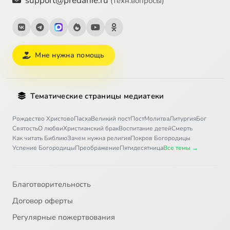
support@predanie.ru
(техн.вопросы)
Мне нужна помощь
Тематические страницы медиатеки
Рождество Христово
Пасха
Великий пост
Пост
Молитва
Литургия
Бог
Святость
О любви
Христианский брак
Воспитание детей
Смерть
Как читать Библию
Зачем нужна религия
Покров Богородицы
Успение Богородицы
Преображение
Пятидесятница
Все темы →
Благотворительность
Договор оферты
Регулярные пожертвования