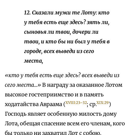
12. Сказали мужи те Лоту: кто
у тебя есть еще здесь? зять ли,
сыновья ли твои, дочери ли
твои, и кто бы ни был у тебя в
городе, всех выведи из сего
места,
«кто у тебя есть еще здесь? всех выведи из
сего места…»
В награду за оказанное Лотом
высокое гостеприимство и в память
XVIII:23–32
XIX:29
ходатайства Авраама (
; ср.
)
Господь являет особенную милость дому
Лота, обещая спасение всем его членам, кого
бы только ни захватил Лот с собою.