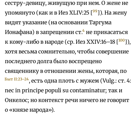
сестру-девицу, живущую при нем. О жене не
99
упомянуто (как и в Иез XLIV:25 [
]). На жену
видят указание (на основании Таргума
4
Ионафана) в запрещении ст.
не прикасаться
100
к кому-либо в народе (ср. Иез XXIV:16–18 [
]),
хотя весьма сомнительно, чтобы совершение
последнего долга было воспрещено
священнику в отношении жены, которая, по
Быт II:23–24
, есть одна плоть с мужем (Vulg.: ст. 4:
nec in principe populi su contaminatur; так и
Онкелос; но контекст речи ничего не говорит
о «князе народа»).