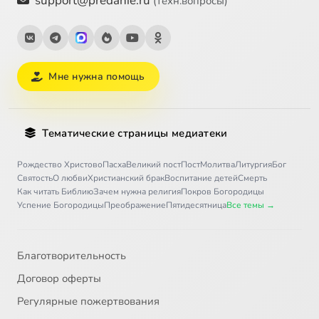
support@predanie.ru
(техн.вопросы)
Мне нужна помощь
Тематические страницы медиатеки
Рождество Христово
Пасха
Великий пост
Пост
Молитва
Литургия
Бог
Святость
О любви
Христианский брак
Воспитание детей
Смерть
Как читать Библию
Зачем нужна религия
Покров Богородицы
Успение Богородицы
Преображение
Пятидесятница
Все темы →
Благотворительность
Договор оферты
Регулярные пожертвования