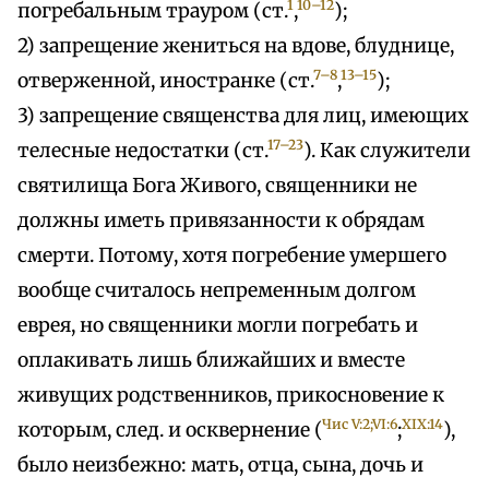
1
10–12
погребальным трауром (ст.
,
);
2) запрещение жениться на вдове, блуднице,
7–8
13–15
отверженной, иностранке (ст.
,
);
3) запрещение священства для лиц, имеющих
17–23
телесные недостатки (ст.
). Как служители
святилища Бога Живого, священники не
должны иметь привязанности к обрядам
смерти. Потому, хотя погребение умершего
вообще считалось непременным долгом
еврея, но священники могли погребать и
оплакивать лишь ближайших и вместе
живущих родственников, прикосновение к
Чис V:2;
VI:6
XIX:14
которым, след. и осквернение (
;
),
было неизбежно: мать, отца, сына, дочь и