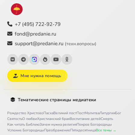
+7 (495) 722-92-79
fond@predanie.ru
support@predanie.ru
(техн.вопросы)
Мне нужна помощь
Тематические страницы медиатеки
Рождество Христово
Пасха
Великий пост
Пост
Молитва
Литургия
Бог
Святость
О любви
Христианский брак
Воспитание детей
Смерть
Как читать Библию
Зачем нужна религия
Покров Богородицы
Успение Богородицы
Преображение
Пятидесятница
Все темы →