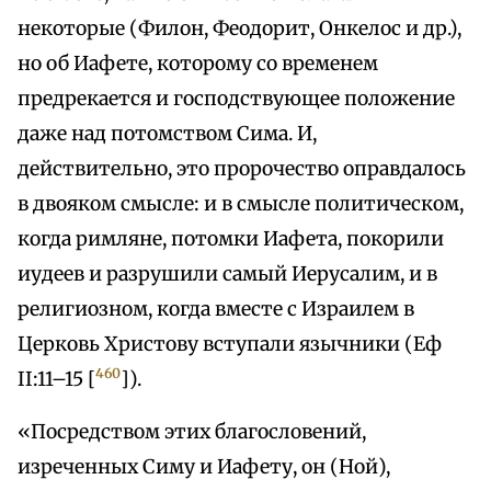
некоторые (Филон, Феодорит, Онкелос и др.),
но об Иафете, которому со временем
предрекается и господствующее положение
даже над потомством Сима. И,
действительно, это пророчество оправдалось
в двояком смысле: и в смысле политическом,
когда римляне, потомки Иафета, покорили
иудеев и разрушили самый Иерусалим, и в
религиозном, когда вместе с Израилем в
Церковь Христову вступали язычники (Еф
460
II:11–15 [
]).
«Посредством этих благословений,
изреченных Симу и Иафету, он (Ной),