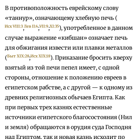
В противоположность еврейскому слову
«таннур», означающему хлебную печь (
Исх VIII:3
Лев II:4
VII:9
XI:35
,
;
;
), употребленное в данном
случае выражение «кибшан» означает печь
для обжигания извести или плавки металлов
Быт XIX:28
Исх XIX:18
(
;
). Приказание бросить кверху
взятый из той печи пепел имеет, с одной
стороны, отношение к положению евреев в
египетском рабстве, а с другой — к одному из
древних религиозных обычаев Египта. Как
при первых трех казнях естественные
источники египетского благосостояния (Нил
и земля) обращаются в орудия суда Господня
над Египтом, так и новая казнь исходит по