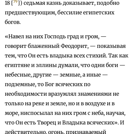
79
18 [
]) седьмая казнь доказывает, подобно
предшествующим, бессилие египетских
богов.
«Навел на них Господь град и гром, —
говорит блаженный Феодорит, — показывая
тем, что Он есть владыка всех стихий. Так как
египтяне и эллины думали, что одни боги —
небесные, другие — земные, а иные —
подземные, то Бог всяческих по
необходимости вразумлял знамениями не
только на реке и земле, но и в воздухе и в
море, ниспосылал на них гром с неба, научая,
что Он есть Творец и Владыка всяческих». И
действительно, огонь, признаваемый