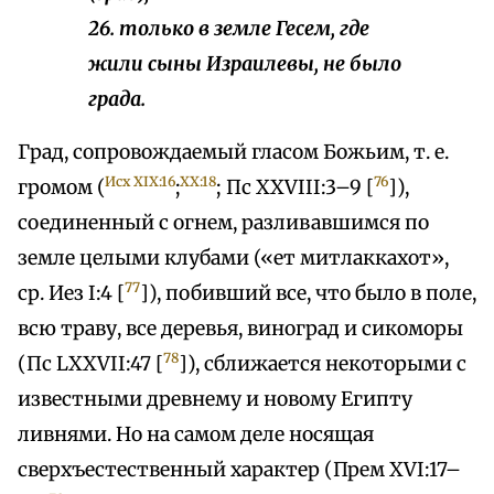
26. только в земле Гесем, где
жили сыны Израилевы, не было
града.
Град, сопровождаемый гласом Божьим, т. е.
Исх XIX:16
XX:18
76
громом (
;
; Пс XXVIII:3–9 [
]),
соединенный с огнем, разливавшимся по
земле целыми клубами («ет митлаккахот»,
77
ср. Иез I:4 [
]), побивший все, что было в поле,
всю траву, все деревья, виноград и сикоморы
78
(Пс LXXVII:47 [
]), сближается некоторыми с
известными древнему и новому Египту
ливнями. Но на самом деле носящая
сверхъестественный характер (Прем XVI:17–