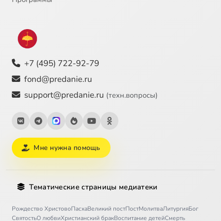
+7 (495) 722-92-79
fond@predanie.ru
support@predanie.ru
(техн.вопросы)
Мне нужна помощь
Тематические страницы медиатеки
Рождество Христово
Пасха
Великий пост
Пост
Молитва
Литургия
Бог
Святость
О любви
Христианский брак
Воспитание детей
Смерть