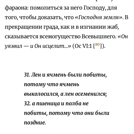
фараона: помолиться за него Господу, для
того, чтобы доказать, что
«Господня земля»
. В
прекращении града, как и в изгнании жаб,
сказывается всемогущество Всевышнего.
«Он
80
уязвил — и Он исцелит…»
(Ос VI:1 [
]).
31. Лен и ячмень были побиты,
потому что ячмень
выколосился, а лен осеменился;
32. а пшеница и полба не
побиты, потому что они были
поздние.