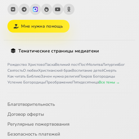
Мне нужна помощь
Тематические страницы медиатеки
Рождество Христово
Пасха
Великий пост
Пост
Молитва
Литургия
Бог
Святость
О любви
Христианский брак
Воспитание детей
Смерть
Как читать Библию
Зачем нужна религия
Покров Богородицы
Успение Богородицы
Преображение
Пятидесятница
Все темы →
Благотворительность
Договор оферты
Регулярные пожертвования
Безопасность платежей