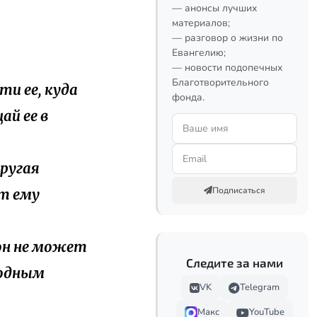
— анонсы лучших
материалов;
— разговор о жизни по
Евангелию;
— новости подопечных
Благотворительного
ти ее, куда
фонда.
ай ее в
другая
Подписаться
т ему
 он не может
Следите за нами
родным
VK
Telegram
Макс
YouTube