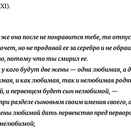
XI).
ли же она после не понравится тебе, то отпус
очет, но не продавай ее за серебро и не обращ
о, потому что ты смирил ее.
ли у кого будут две жены — одна любимая, а 
мая, и как любимая, так и нелюбимая родя
й, и первенцем будет сын нелюбимой, —
, при разделе сыновьям своим имения своего,
ены любимой дать первенство пред перво
нелюбимой;