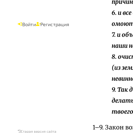
причин
6. и в
омоют 
Войти
Регистрация
7. и об
наши н
8. очи
(из зе
невинн
9. Так
делать
твоего
1–9. Закон 
Старая версия сайта