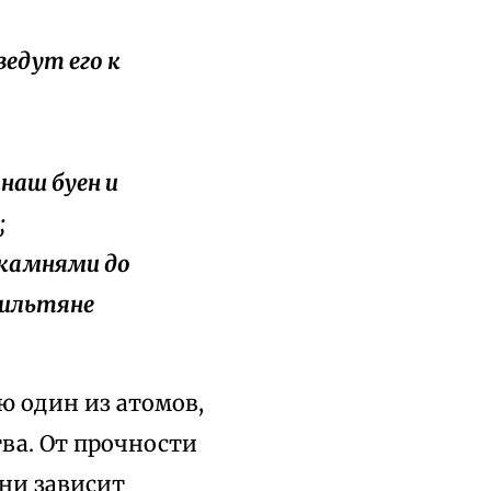
ведут его к
 наш буен и
;
 камнями до
раильтяне
ю один из атомов,
тва. От прочности
ни зависит