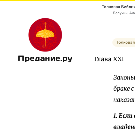
Лопухин, Ал
Толковая
Предание.ру
Глава XXI
Законы
браке с
наказа
1. Есл
владен