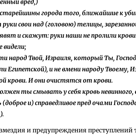
енный вред,)
се старейшины города того, ближайшие к уб
руки свои над (головою) телицы, зарезанной
ъявят и скажут: руки наши не пролили крови 
е видели;
сти народ Твой, Израиля, который Ты, Господ
мли Египетской), и не вмени народу Твоему, 
ой крови. И они очистятся от крови.
 должен ты смывать у себя кровь невинного,
 (доброе и) справедливое пред очами Господ
).
возмездия и предупреждения преступлений