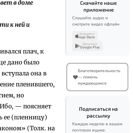
ивет в доме
Скачайте наше
приложение
Слушайте аудио и
ти к ней и
смотрите видео офлайн
Загрузите в
App Store
Доступно в
Google Play
ивался плач, к
це дано было
Благотворительность
 вступала она в
— помочь
ление пленившего,
нуждающимся
тием, но
 «Ибо, — поясняет
Подписаться на
рассылку
ь ее (пленницу)
Каждую неделю в вашем
аконом» (Толк. на
почтовом ящике: