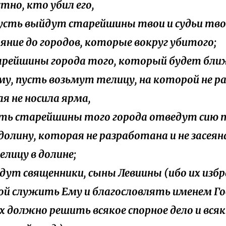
стно, кто убил его,
пусть выйдут старейшины твои и судьи тво
яние до городов, которые вокруг убитого;
тарейшины города того, который будет бл
у, пусть возьмут телицу, на которой не ра
я не носила ярма,
усть старейшины того города отведут сию 
долину, которая не разработана и не засеян
лицу в долине;
ридут священники, сыны Левиины (ибо их избр
ой служить Ему и благословлять именем Гос
их должно решить всякое спорное дело и вся