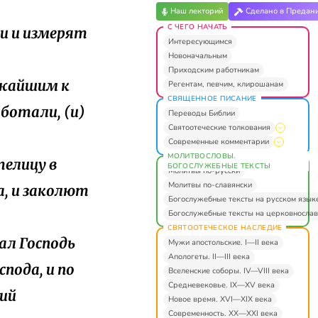
Наш лекторий
Сделано в Предан
С ЧЕГО НАЧАТЬ
и и измерят
Интересующимся
Новоначальным
Приходским работникам
ижайшим к
Регентам, певчим, клирошанам
СВЯЩЕННОЕ ПИСАНИЕ
ботали, (и)
Переводы Библии
Святоотеческие толкования
Современные комментарии
МОЛИТВОСЛОВЫ.
телицу в
БОГОСЛУЖЕБНЫЕ ТЕКСТЫ
Молитвы по-русски
Молитвы по-славянски
а, и заколют
Богослужебные тексты на русском язык
Богослужебные тексты на церковнослав
СВЯТООТЕЧЕСКОЕ НАСЛЕДИЕ
ал Господь
Мужи апостольские. I—II века
Апологеты. II—III века
пода, и по
Вселенские соборы. IV—VIII века
Средневековье. IX—XV века
кий
Новое время. XVI—XIX века
Современность. XX—XXI века