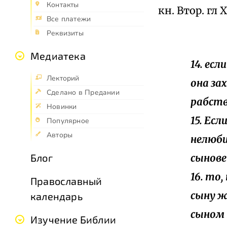
Контакты
кн. Втор. гл X
Все платежи
Реквизиты
Медиатека
14. ес
Лекторий
она зах
Сделано в Предании
рабств
Новинки
15. Ес
Популярное
Авторы
нелюби
сынове
Блог
16. то
Православный
сыну ж
календарь
сыном 
Изучение Библии