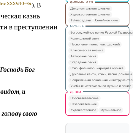
ФИЛЬМЫ И ТВ
Чис XXXV:30–34
). В
Документальные фильмы
Художественные фильмы
ческая казнь
ТВ-передачи
Семейное кино
ти в преступлении
МУЗЫКА
Богослужебное пение Русской Правосл
Колокольный звон
Песнопения поместных церквей
Классическая музыка
Авторская песня
Эстрадная песня
Этно, фольклор, народная музыка
 Господь Бог
Духовные канты, стихи, песни, романсы
Современная вокальная и инструментал
Учебные материалы по музыке и пению
видом, и
ДЕТЯМ
Просветительское
Развлекательное
Художественное
Музыкальное
т голову свою