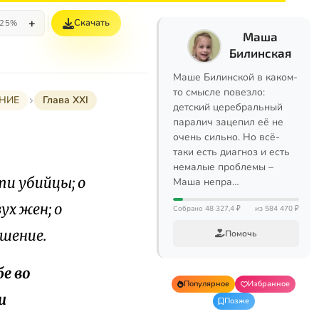
+
Скачать
25%
Маша
Билинская
Маше Билинской в каком-
то смысле повезло:
НИЕ
Глава XXI
детский церебральный
паралич зацепил её не
очень сильно. Но всё-
таки есть диагноз и есть
немалые проблемы –
ти убийцы; о
Маша непра…
ух жен; о
Собрано 48 327,4 ₽
из 584 470 ₽
ешение.
Помочь
бе во
Популярное
Избранное
и
Позже