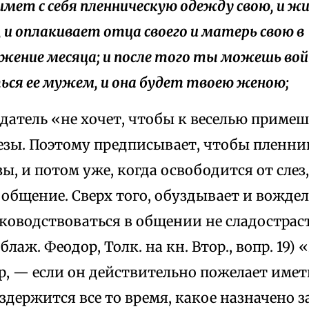
снимет с себя пленническую одежду свою, и ж
 и оплакивает отца своего и матерь свою в
жение месяца; и после того ты можешь вой
ься ее мужем, и она будет твоею женою;
одатель «не хочет, чтобы к веселью примеш
езы. Поэтому предписывает, чтобы пленни
зы, и потом уже, когда освободится от слез,
общение. Сверх того, обуздывает и вожде
ководствоваться в общении не сладострас
блаж. Феодор, Толк. на кн. Втор., вопр. 19)
р, — если он действительно пожелает имет
здержится все то время, какое назначено з