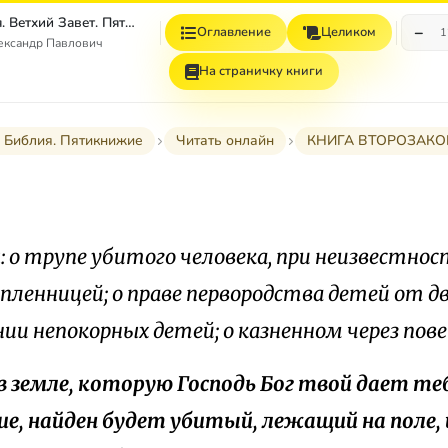
Толковая Библия. Ветхий Завет. Пятикнижие.
−
Оглавление
Целиком
1
ександр Павлович
На страничку книги
 Библия. Пятикнижие
Читать онлайн
КНИГА ВТОРОЗАКО
: о трупе убитого человека, при неизвестнос
 пленницей; о праве первородства детей от дв
нии непокорных детей; о казненном через пов
и в земле, которую Господь Бог твой дает те
ие, найден будет убитый, лежащий на поле, 