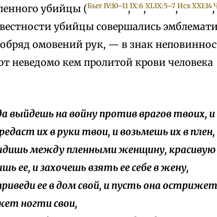
Быт IV:10–11
IX:6
XLIX:5–7
Исх XXI:14
енного убийцы (
,
,
,
,
звестности убийцы совершались эмблемати
 обряд омовений рук, — в знак неповиннос
от неведомо кем пролитой крови человека
гда выйдешь на войну против врагов твоих, и
редаст их в руки твои, и возьмешь их в плен,
увидишь между пленными женщину, красивую 
ь ее, и захочешь взять ее себе в жену,
 приведи ее в дом свой, и пусть она остриже
жет ногти свои,