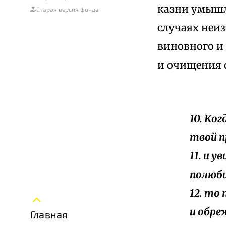
казни умышл
Старая версия фонда
случаях неи
виновного и
и очищения 
10. Ко
твой п
11. и 
полюбиш
12. то
и обре
Главная