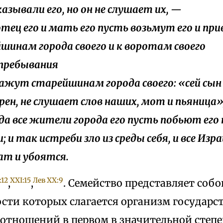
казывали его, но он не слушает их, —
 отец его и мать его пусть возьмут его и при
шинам города своего и к воротам своего
пребывания
скажут старейшинам города своего: «сей сын
рен, не слушает слов наших, мот и пьяница»
гда все жители города его пусть побьют его
; и так истреби зло из среды себя, и все Из
т и убоятся.
:12
XXI:15
Лев XX:9
,
,
. Семейство представляет собо
сти которых слагается организм государс
отношений в первом в значительной степе