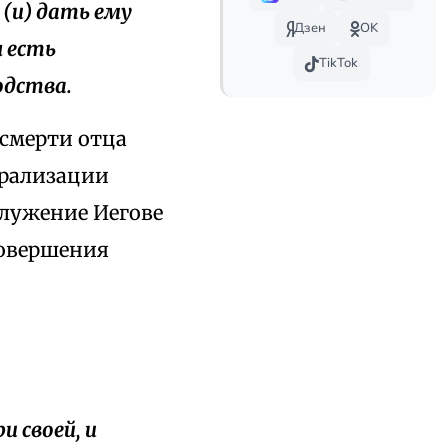
 (и) дать ему
Дзен
OK
н есть
TikTok
одства.
 смерти отца
трализации
служение Иегове
совершения
и своей, и