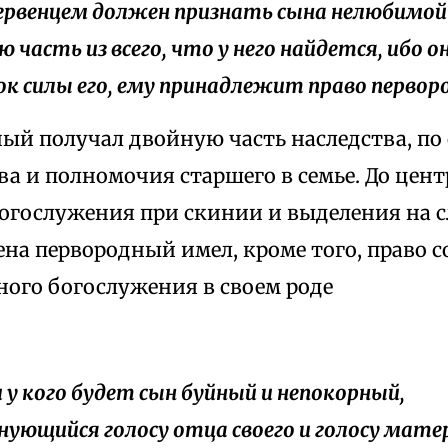
 первенцем должен признать сына нелюбимой
 часть из всего, что у него найдется, ибо о
к силы его, ему принадлежит право первор
ный получал двойную часть наследства, по
ва и полномочия старшего в семье. До цен
богослужения при скинии и выделения на 
ена первородный имел, кроме того, право 
ного богослужения в своем роде
ли у кого будет сын буйный и непокорный,
нующийся голосу отца своего и голосу матер