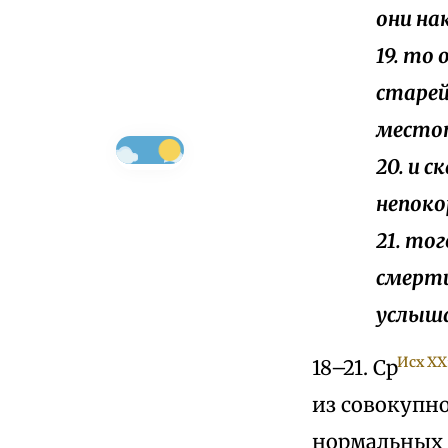
они на
19. то
старей
место
20. и 
непоко
21. то
смерти
услыша
Исх ХX
18–21. Ср
из совокупно
нормальных 