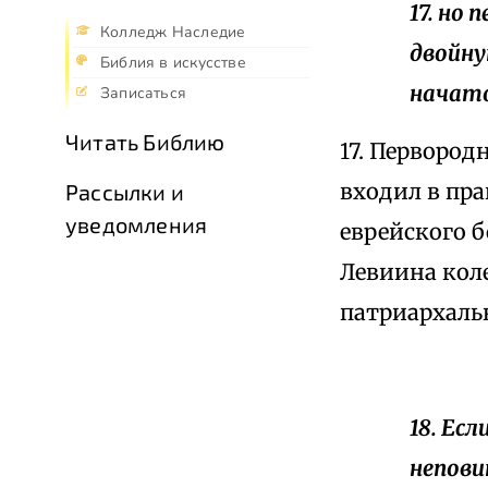
17. но
Колледж Наследие
двойную
Библия в искусстве
начато
Записаться
Читать Библию
17. Первород
входил в пра
Рассылки и
уведомления
еврейского 
Левиина кол
патриархаль
18. Ес
непови