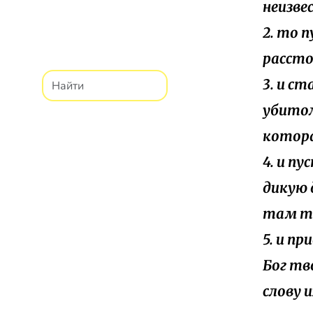
неизве
2. то 
рассто
3. и с
убитом
котора
4. и п
дикую 
там те
5. и п
Бог тв
слову 