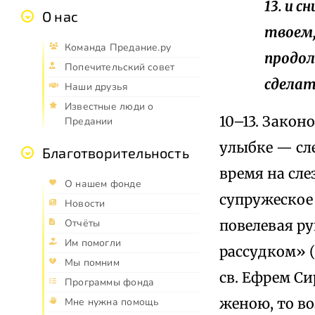
13. и 
О нас
твоем,
Команда Предание.ру
продол
Попечительский совет
сделат
Наши друзья
Известные люди о
10–13. Закон
Предании
улыбке — сл
Благотворительность
время на сле
О нашем фонде
супружеское 
Новости
повелевая ру
Отчёты
Им помогли
рассудком» (
Мы помним
св. Ефрем Си
Программы фонда
женою, то во
Мне нужна помощь