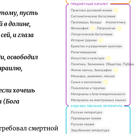
ПРЕДМЕТНЫЙ КАТАЛОГ
Практика духовной жизни
итому, пусть
Систематическое богословие
Проповеди, беседы
Апологетика
 в долине,
Философия
Патрология
сей, и глаза
Литургическое богословие
История Церкви
Единство и разделения христиан
Религиоведение
и, освободил
Искусство и культура
Политика. Экономика. Общество. Публи
Израилю,
Жития святых, биографии
Мемуары, дневники, письма
Семья и воспитание
Психология и терапия
 если хочешь
Материалы о благотворительности
а (Бога
Материалы на иностранных языках
ХУДОЖЕСТВЕННАЯ ЛИТЕРАТУРА
Русская литература
Переводная поэзия
Русская поэзия
 требовал смертной
Зарубежная литература