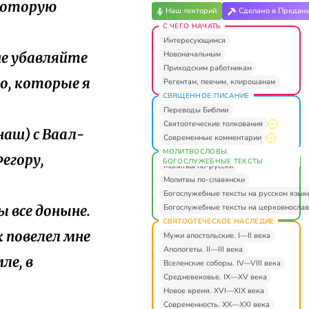
 которую
Наш лекторий
Сделано в Предан
С ЧЕГО НАЧАТЬ
Интересующимся
Новоначальным
не убавляйте
Приходским работникам
го, которые я
Регентам, певчим, клирошанам
СВЯЩЕННОЕ ПИСАНИЕ
Переводы Библии
Святоотеческие толкования
 наш) с Ваал-
Современные комментарии
МОЛИТВОСЛОВЫ.
егору,
БОГОСЛУЖЕБНЫЕ ТЕКСТЫ
Молитвы по-русски
Молитвы по-славянски
Богослужебные тексты на русском язык
Богослужебные тексты на церковнослав
ы все доныне.
СВЯТООТЕЧЕСКОЕ НАСЛЕДИЕ
к повелел мне
Мужи апостольские. I—II века
Апологеты. II—III века
ле, в
Вселенские соборы. IV—VIII века
Средневековье. IX—XV века
Новое время. XVI—XIX века
Современность. XX—XXI века