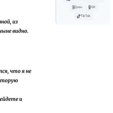
Дзен
OK
TikTok
зной, из
ныне видно.
лся, что я не
которую
рейдете и