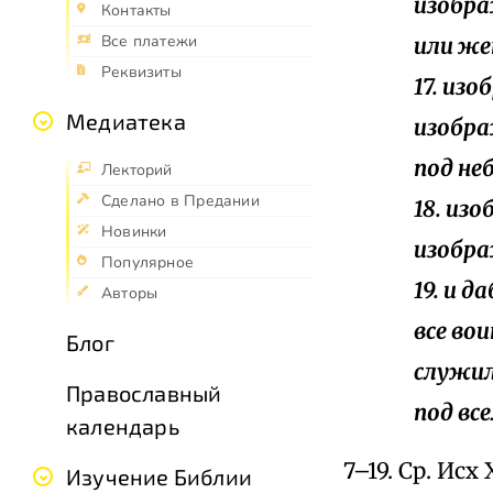
изобра
Контакты
Все платежи
или же
Реквизиты
17. из
Медиатека
изобра
под не
Лекторий
Сделано в Предании
18. из
Новинки
изобра
Популярное
19. и д
Авторы
все вои
Блог
служил
Православный
под вс
календарь
7–19. Ср. Исх 
Изучение Библии