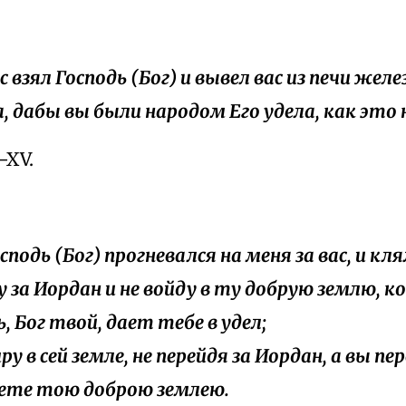
ас взял Господь (Бог) и вывел вас из печи желе
, дабы вы были народом Его удела, как это 
I–XV.
осподь (Бог) прогневался на меня за вас, и кля
у за Иордан и не войду в ту добрую землю, 
, Бог твой, дает тебе в удел;
мру в сей земле, не перейдя за Иордан, а вы пе
ете тою доброю землею.