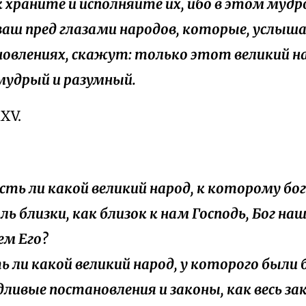
к храните и исполняйте их, ибо в этом мудр
ваш пред глазами народов, которые, услышав
овлениях, скажут: только этот великий н
мудрый и разумный.
XXV.
 есть ли какой великий народ, к которому бог
ь близки, как близок к нам Господь, Бог наш
ем Его?
сть ли какой великий народ, у которого были
дливые постановления и законы, как весь зак