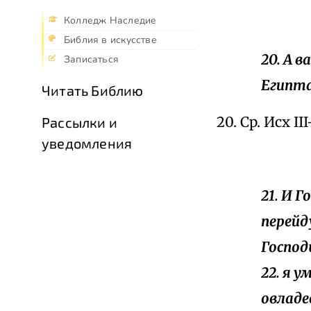
Колледж Наследие
Библия в искусстве
20. А в
Записаться
Египта
Читать Библию
20. Cp. Исх II
Рассылки и
уведомления
21. И Г
перейд
Господь
22. я у
овладе