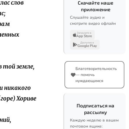
глас слов
Скачайте наше
приложение
с;
Слушайте аудио и
 вам
смотрите видео офлайн
аменных
Загрузите в
App Store
Доступно в
Google Play
в той земле,
Благотворительность
— помочь
нуждающимся
ли никакого
(горе) Хориве
Подписаться на
рассылку
ний,
Каждую неделю в вашем
почтовом ящике: