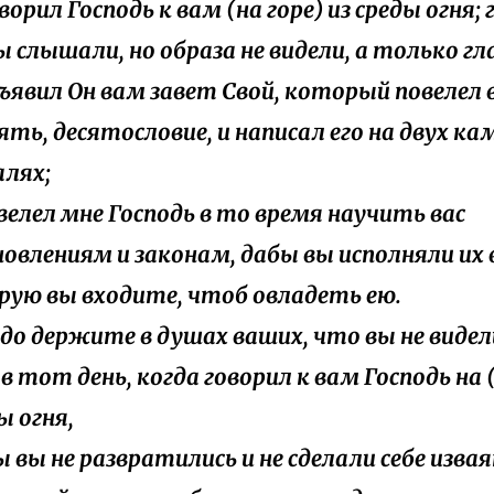
оворил Господь к вам (на горе) из среды огня; 
ы слышали, но образа не видели, а только гла
объявил Он вам завет Свой, который повелел
ять, десятословие, и написал его на двух к
лях;
повелел мне Господь в то время научить вас
овлениям и законам, дабы вы исполняли их 
рую вы входите, чтоб овладеть ею.
ердо держите в душах ваших, что вы не виде
в тот день, когда говорил к вам Господь на 
ы огня,
ы вы не развратились и не сделали себе извая