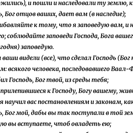
жились), и пошли и наследовали ту землю,
ь, Бог отцов ваших, дает вам (в наследие);
прибавляйте к тому, что я заповедую вам, и 
о; соблюдайте заповеди Господа, Бога ваше
егодня) заповедую.
а ваши видели (все), что сделал Господь (Бог
м: всякого человека, последовавшего Ваал-Ф
ил Господь, Бог твой, из среды тебя;
ы, прилепившиеся к Господу, Богу вашему, жив
, я научил вас постановлениям и законам, ка
ь, Бог мой, дабы вы так поступали в той зем
ю вы вступаете, чтоб овладеть ею;