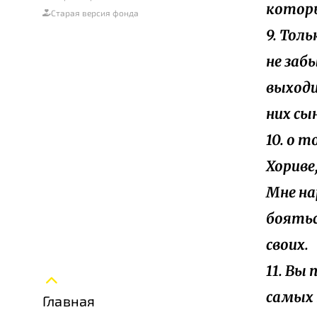
которы
Старая версия фонда
9. Тол
не заб
выходи
них сы
10. о 
Хориве,
Мне на
боятьс
своих.
11. Вы 
самых 
Главная