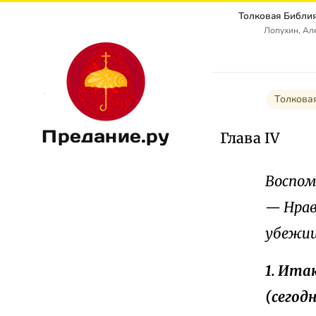
Лопухин, Ал
Толкова
Предание.ру
Глава IV
Воспом
— Нрав
убежищ
1. Ита
(сегод