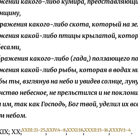
жений какого-либо кумира, представляющ
нщину,
ображения какого-либо скота, который на зе
жения какой-либо птицы крылатой, кото
бесами,
ображения какого-либо (гада,) ползающего по
жения какой-либо рыбы, которая в водах н
абы ты, взглянув на небо и увидев солнце, луну
нство небесное, не прельстился и не поклони
 им, так как Господь, Бог твой, уделил их в
ем небом.
XXIII:21–25
XXIV:4–8
XXXI:18
XXXII:15–16
XXXIV:1–4
XIX; XX;
;
;
;
;
.