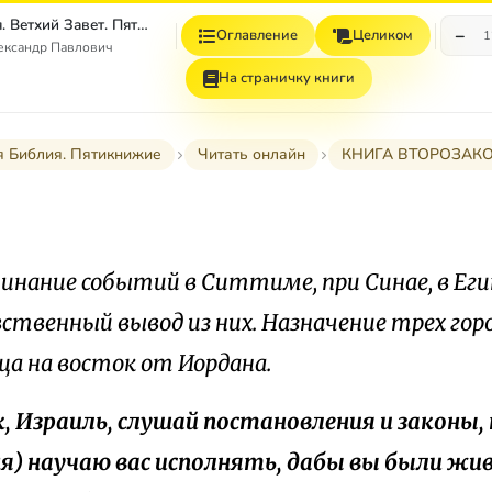
Толковая Библия. Ветхий Завет. Пятикнижие.
−
Оглавление
Целиком
1
ександр Павлович
На страничку книги
я Библия. Пятикнижие
Читать онлайн
КНИГА ВТОРОЗАК
инание событий в Ситтиме, при Синае, в Еги
ственный вывод из них. Назначение трех гор
а на восток от Иордана.
к, Израиль, слушай постановления и законы,
ня) научаю вас исполнять, дабы вы были жи