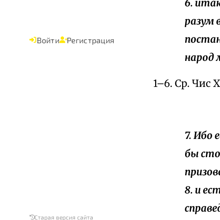
6. ита
разум 
постан
Войти
Регистрация
народ 
1–6. Ср. Чис 
7. Ибо
бы стол
призов
8. и е
справе
Старая версия сайта