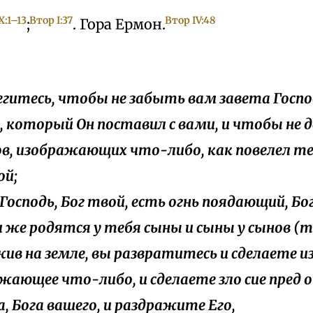
X:1–13
Втор I:37
Втор IV:48
;
. Гора Ермон.
регитесь, чтобы не забыть вам завета Госпо
, который Он поставил с вами, и чтобы не д
в, изображающих что-либо, как повелел те
ой;
о Господь, Бог твой, есть огнь поядающий, Бо
ли же родятся у тебя сыны и сыны у сынов (тв
жив на земле, вы развратитесь и сделаете и
жающее что-либо, и сделаете зло сие пред 
а, Бога вашего, и раздражите Его,