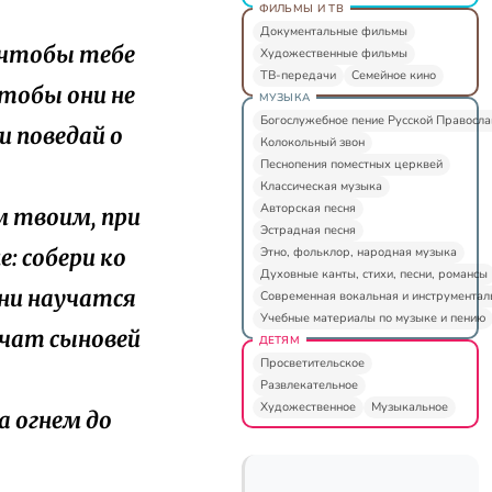
ФИЛЬМЫ И ТВ
Документальные фильмы
, чтобы тебе
Художественные фильмы
ТВ-передачи
Семейное кино
чтобы они не
МУЗЫКА
Богослужебное пение Русской Правосл
и поведай о
Колокольный звон
Песнопения поместных церквей
Классическая музыка
Авторская песня
ом твоим, при
Эстрадная песня
Этно, фольклор, народная музыка
е: собери ко
Духовные канты, стихи, песни, романсы
они научатся
Современная вокальная и инструментал
Учебные материалы по музыке и пению
аучат сыновей
ДЕТЯМ
Просветительское
Развлекательное
Художественное
Музыкальное
ла огнем до