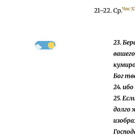
Чис X
21–22. Ср.
23. Бе
вашего
кумиро
Бог тв
24. иб
25. Ес
долго 
изобра
Господ