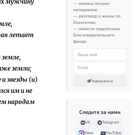
их мужчину
— анонсы лучших
материалов;
— разговор о жизни по
Евангелию;
мле,
— новости подопечных
рая летает
Благотворительного
фонда.
 земле,
иже земли;
 и звезды (и)
Подписаться
лся им и не
сем народам
Следите за нами
VK
Telegram
Макс
YouTube