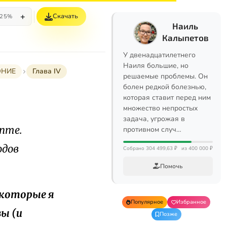
+
Скачать
25%
Наиль
Калыпетов
У двенадцатилетнего
Наиля большие, но
ОНИЕ
Глава IV
решаемые проблемы. Он
болен редкой болезнью,
которая ставит перед ним
множество непростых
задача, угрожая в
пте.
противном случ…
одов
Собрано 304 499,63 ₽
из 400 000 ₽
Помочь
 которые я
Популярное
Избранное
вы (и
Позже