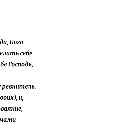
да, Бога
елать себе
бе Господь,
г ревнитель.
оих), и,
зваяние,
очами