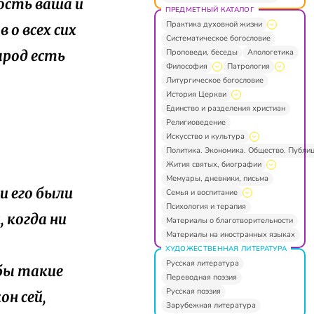
ость ваша и
ПРЕДМЕТНЫЙ КАТАЛОГ
Практика духовной жизни
 о всех сих
Систематическое богословие
Проповеди, беседы
Апологетика
арод есть
Философия
Патрология
Литургическое богословие
История Церкви
Единство и разделения христиан
Религиоведение
Искусство и культура
Политика. Экономика. Общество. Публи
Жития святых, биографии
Мемуары, дневники, письма
и его были
Семья и воспитание
Психология и терапия
, когда ни
Материалы о благотворительности
Материалы на иностранных языках
ХУДОЖЕСТВЕННАЯ ЛИТЕРАТУРА
Русская литература
 бы такие
Переводная поэзия
Русская поэзия
он сей,
Зарубежная литература