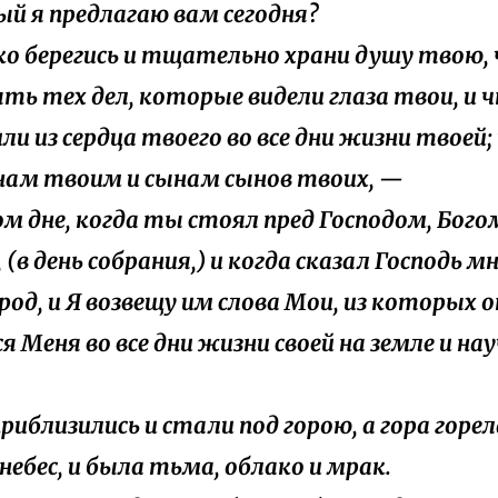
й я предлагаю вам сегодня?
ько берегись и тщательно храни душу твою
ыть тех дел, которые видели глаза твои, и 
ли из сердца твоего во все дни жизни твоей; 
нам твоим и сынам сынов твоих, —
том дне, когда ты стоял пред Господом, Бог
 (в день собрания,) и когда сказал Господь мн
род, и Я возвещу им слова Мои, из которых 
я Меня во все дни жизни своей на земле и н
приблизились и стали под горою, а гора горе
небес, и была тьма, облако и мрак.