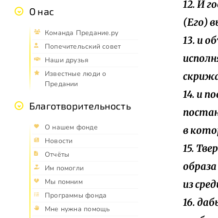
12. И г
О нас
(Его) в
Команда Предание.ру
13. и 
Попечительский совет
исполн
Наши друзья
Известные люди о
скрижа
Предании
14. и 
Благотворительность
постан
О нашем фонде
в кото
Новости
15. Тв
Отчёты
образа 
Им помогли
Мы помним
из сред
Программы фонда
16. даб
Мне нужна помощь