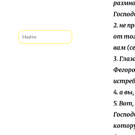
размно
Господ
2. не 
от тог
вам (с
3. Глаз
Фегоро
истреб
4. а в
5. Вот
Господ
котору