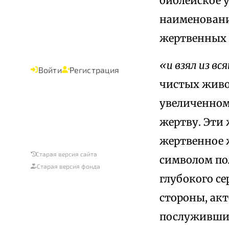
библейское 
наименован
жертвенных
«и взял из вс
Войти
Регистрация
чистых живо
увеличенном
жертву. Эти
жертвенное ж
Старая версия сайта
символом по
Старая версия фонда
глубокого се
стороны, акт
послуживший