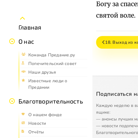
Богу за спа
святой воле.
Главная
О нас
18. Выход из к
Команда Предание.ру
Попечительский совет
Наши друзья
Известные люди о
Предании
Подписаться н
Благотворительность
Каждую неделю в в
ящике:
О нашем фонде
— анонсы лучших м
Новости
— новости подопеч
Отчёты
Благотворительного