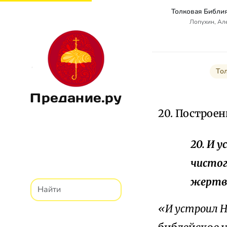
Лопухин, Ал
То
Предание.ру
20. Построе
20. И 
чистог
жертв
«И устроил Н