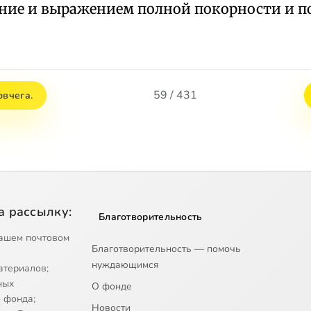
сение и выражением полной покорности и 
59 / 431
овчега.
а рассылку:
Благотворительность
ашем почтовом
Благотворительность — помочь
нуждающимся
атериалов;
ных
О фонде
 фонда;
Новости