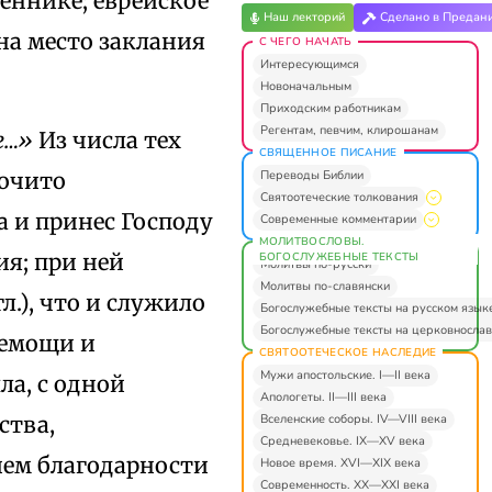
еннике; еврейское
Наш лекторий
Сделано в Предан
на место заклания
С ЧЕГО НАЧАТЬ
Интересующимся
Новоначальным
Приходским работникам
Регентам, певчим, клирошанам
е…»
Из числа тех
СВЯЩЕННОЕ ПИСАНИЕ
Переводы Библии
рочито
Святоотеческие толкования
га и принес Господу
Современные комментарии
МОЛИТВОСЛОВЫ.
я; при ней
БОГОСЛУЖЕБНЫЕ ТЕКСТЫ
Молитвы по-русски
Молитвы по-славянски
л.), что и служило
Богослужебные тексты на русском язык
Богослужебные тексты на церковнослав
немощи и
СВЯТООТЕЧЕСКОЕ НАСЛЕДИЕ
Мужи апостольские. I—II века
ла, с одной
Апологеты. II—III века
Вселенские соборы. IV—VIII века
ства,
Средневековье. IX—XV века
ем благодарности
Новое время. XVI—XIX века
Современность. XX—XXI века