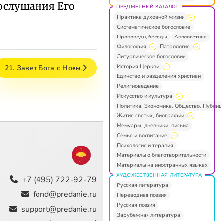
послушания Его
ПРЕДМЕТНЫЙ КАТАЛОГ
Практика духовной жизни
Систематическое богословие
Проповеди, беседы
Апологетика
Философия
Патрология
Литургическое богословие
История Церкви
21. Завет Бога с Ноем.
Единство и разделения христиан
Религиоведение
Искусство и культура
Политика. Экономика. Общество. Публи
Жития святых, биографии
Мемуары, дневники, письма
Семья и воспитание
Психология и терапия
Материалы о благотворительности
Материалы на иностранных языках
ХУДОЖЕСТВЕННАЯ ЛИТЕРАТУРА
+7 (495) 722-92-79
Русская литература
fond@predanie.ru
Переводная поэзия
Русская поэзия
support@predanie.ru
Зарубежная литература