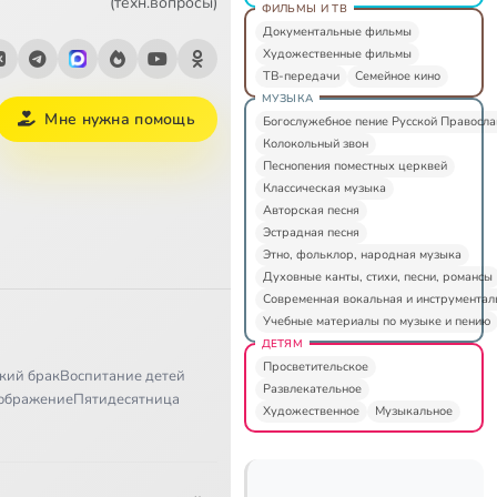
(техн.вопросы)
ФИЛЬМЫ И ТВ
Документальные фильмы
Художественные фильмы
ТВ-передачи
Семейное кино
МУЗЫКА
Мне нужна помощь
Богослужебное пение Русской Правосл
Колокольный звон
Песнопения поместных церквей
Классическая музыка
Авторская песня
Эстрадная песня
Этно, фольклор, народная музыка
Духовные канты, стихи, песни, романсы
Современная вокальная и инструментал
Учебные материалы по музыке и пению
ДЕТЯМ
Просветительское
кий брак
Воспитание детей
Развлекательное
ображение
Пятидесятница
Художественное
Музыкальное