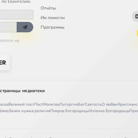
 по Евангелию.
Отчёты
Им помогли
Программы
ляются на
 страницы медиатеки
асха
Великий пост
Пост
Молитва
Литургия
Бог
Святость
О любви
Христианс
иблию
Зачем нужна религия
Покров Богородицы
Успение Богородицы
Пре