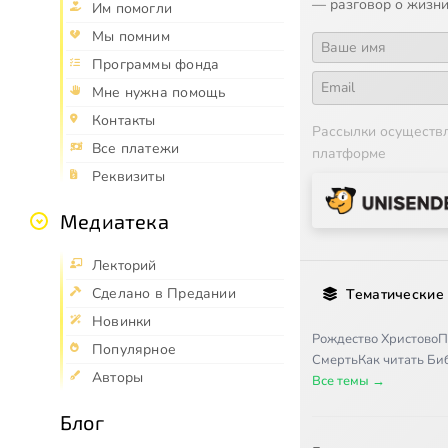
— разговор о жизни
Им помогли
Мы помним
Программы фонда
Мне нужна помощь
Контакты
Рассылки осуществ
Все платежи
платформе
Реквизиты
Медиатека
Лекторий
Сделано в Предании
Тематические
Новинки
Рождество Христово
П
Популярное
Смерть
Как читать Б
Авторы
Все темы →
Блог