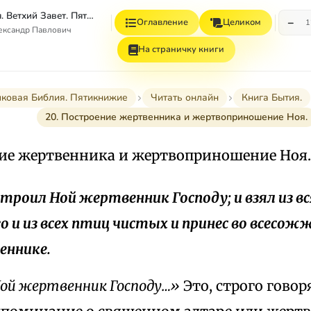
Толковая Библия. Ветхий Завет. Пятикнижие.
−
Оглавление
Целиком
1
ександр Павлович
На страничку книги
лковая Библия. Пятикнижие
Читать онлайн
Книга Бытия.
20. Построение жертвенника и жертвоприношение Ноя.
ние жертвенника и жертвоприношение Ноя.
устроил Ной жертвенник Господу; и взял из в
о и из всех птиц чистых и принес во всесож
еннике.
ой жертвенник Господу…»
Это, строго говор