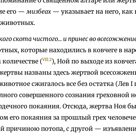
упоминание о священном алтаре или жертв
ие его —
мизбеах
— указывает на него, как 
 животных.
якого скота чистого… и принес во всесожжени
тных, которые находились в ковчеге в на
VII:2
 количестве (
), Ной по выходе из ковче
 жертвы названы здесь жертвой всесожжени
ивотное сжигалось все без остатка (Лев I г
лного совершенного сознания греховной 
рдечного покаяния. Отсюда, жертва Ноя бы
ом его покаяния за прошлый грех человече
 причиною потопа, с другой — изъявлени