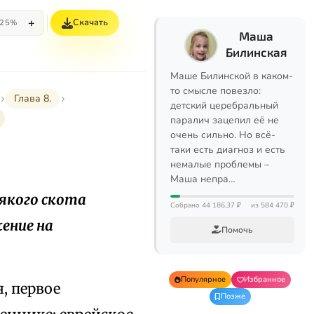
+
Скачать
25%
Маша
Билинская
Маше Билинской в каком-
то смысле повезло:
Глава 8.
детский церебральный
паралич зацепил её не
очень сильно. Но всё-
таки есть диагноз и есть
немалые проблемы –
Маша непра…
сякого скота
Собрано 44 186,37 ₽
из 584 470 ₽
жение на
Помочь
Популярное
Избранное
я, первое
Позже