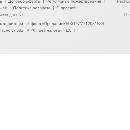
ть
|
Договор оферты
|
Регулярные пожертвования
|
Распр
ежей
|
Политика возврата
|
О проекте
|
ьных данных
По
готворительный фонд «Предание» НКО №7712031589
асно ст.582 ГК РФ. Без налога (НДС)
|