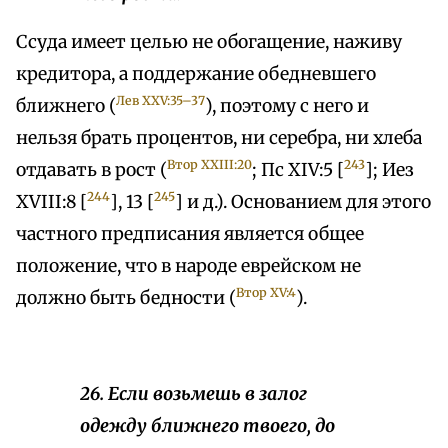
Ссуда имеет целью не обогащение, наживу
кредитора, а поддержание обедневшего
Лев XXV:35–37
ближнего (
), поэтому с него и
нельзя брать процентов, ни серебра, ни хлеба
Втор XXIII:20
243
отдавать в рост (
; Пс XIV:5 [
]; Иез
244
245
XVIII:8 [
], 13 [
] и д.). Основанием для этого
частного предписания является общее
положение, что в народе еврейском не
Втор XV:4
должно быть бедности (
).
26. Если возьмешь в залог
одежду ближнего твоего, до