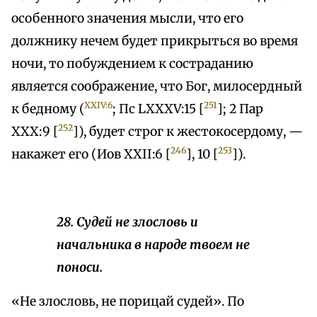
особенного значения мысли, что его
должнику нечем будет прикрыться во время
ночи, то побуждением к состраданию
является соображение, что Бог, милосердный
XXIV:6
251
к бедному (
; Пс LXXXV:15 [
]; 2 Пар
252
XXX:9 [
]), будет строг к жестокосердому, —
246
253
накажет его (Иов XXII:6 [
], 10 [
]).
28. Судей не злословь и
начальника в народе твоем не
поноси.
«Не злословь, не порицай судей». По