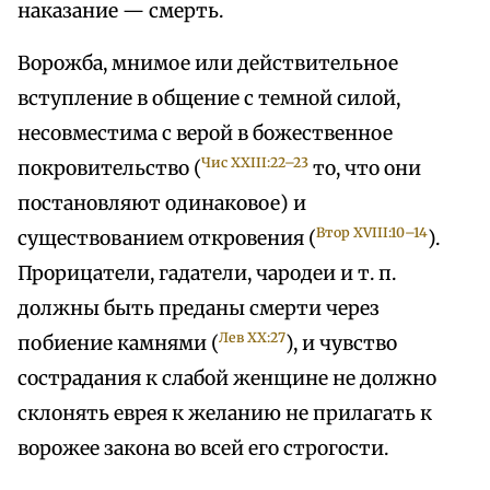
наказание — смерть.
Ворожба, мнимое или действительное
вступление в общение с темной силой,
несовместима с верой в божественное
Чис XXIII:22–23
покровительство (
то, что они
постановляют одинаковое) и
Втор XVIII:10–14
существованием откровения (
).
Прорицатели, гадатели, чародеи и т. п.
должны быть преданы смерти через
Лев XX:27
побиение камнями (
), и чувство
сострадания к слабой женщине не должно
склонять еврея к желанию не прилагать к
ворожее закона во всей его строгости.