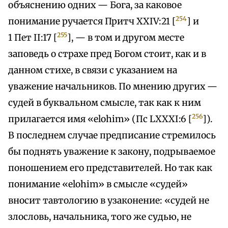
объяснению одних — Бога, за каковое
254
понимание ручается Притч XXIV:21 [
] и
255
1 Пет II:17 [
], — в том и другом месте
заповедь о страхе пред Богом стоит, как и в
данном стихе, в связи с указанием на
уважение начальников. По мнению других —
судей в буквальном смысле, так как к ним
256
прилагается имя «elohim» (Пс LXXXI:6 [
]).
В последнем случае предписание стремилось
бы поднять уважение к закону, подрываемое
поношением его представителей. Но так как
понимание «elohim» в смысле «судей»
вносит тавтологию в узаконение: «судей не
злословь, начальника, того же судью, не