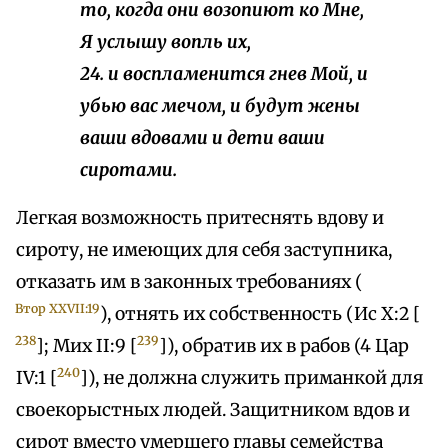
то, когда они возопиют ко Мне,
Я услышу вопль их,
24. и воспламенится гнев Мой, и
убью вас мечом, и будут жены
ваши вдовами и дети ваши
сиротами.
Легкая возможность притеснять вдову и
сироту, не имеющих для себя заступника,
отказать им в законных требованиях (
Втор XXVII:19
), отнять их собственность (Ис X:2 [
238
239
]; Мих II:9 [
]), обратив их в рабов (4 Цар
240
IV:1 [
]), не должна служить приманкой для
своекорыстных людей. Защитником вдов и
сирот вместо умершего главы семейства