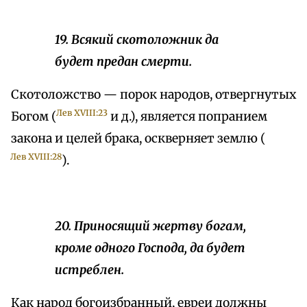
19. Всякий скотоложник да
будет предан смерти.
Скотоложство — порок народов, отвергнутых
Лев XVIII:23
Богом (
и д.), является попранием
закона и целей брака, оскверняет землю (
Лев XVIII:28
).
20. Приносящий жертву богам,
кроме одного Господа, да будет
истреблен.
Как народ богоизбранный, евреи должны