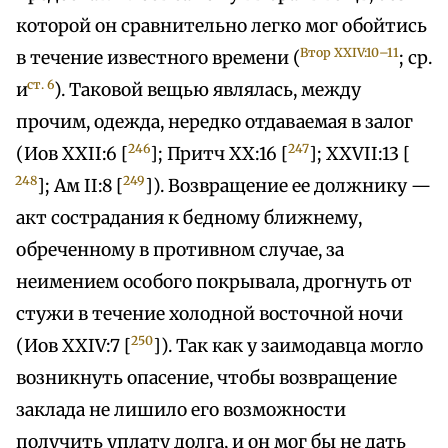
которой он сравнительно легко мог обойтись
Втор XXIV:10–11
в течение известного времени (
; ср.
ст. 6
и
). Таковой вещью являлась, между
прочим, одежда, нередко отдаваемая в залог
246
247
(Иов XXII:6 [
]; Притч XX:16 [
]; XXVII:13 [
248
249
]; Ам II:8 [
]). Возвращение ее должнику —
акт сострадания к бедному ближнему,
обреченному в противном случае, за
неимением особого покрывала, дрогнуть от
стужи в течение холодной восточной ночи
250
(Иов XXIV:7 [
]). Так как у заимодавца могло
возникнуть опасение, чтобы возвращение
заклада не лишило его возможности
получить уплату долга, и он мог бы не дать