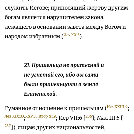
служить Иегове; приносящий жертву другим
богам является нарушителем закона,
лежащего в основании завета между Богом и
Исх XX:5
народом избранным (
).
21. Пришельца не притесняй и
не угнетай его, ибо вы сами
были пришельцами в земле
Египетской.
Исх XXIII:9
Гуманное отношение к пришельцам (
;
Лев XIX:33
XXV:35
Втор X:19
236
;
;
; Иер VII:6 [
]; Мал III:5 [
237
]), лицам других национальностей,