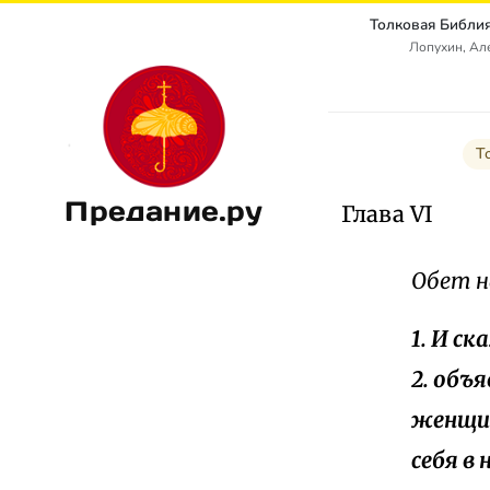
Лопухин, Ал
Т
Предание.ру
Глава VI
Обет н
1. И ск
2. объ
женщин
себя в 