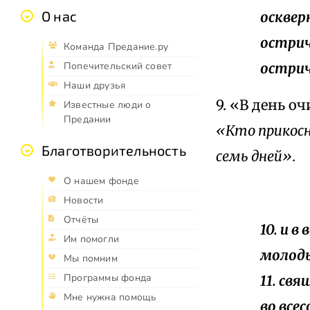
О нас
осквер
острич
Команда Предание.ру
острич
Попечительский совет
Наши друзья
9. «В день о
Известные люди о
Предании
«Кто прикосн
Благотворительность
семь дней».
О нашем фонде
Новости
Отчёты
10. и в
Им помогли
молоды
Мы помним
Программы фонда
11. св
Мне нужна помощь
во все