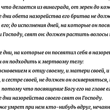
, что делается из винограда, от зерен до ко
все дни обета назорейства его бритва не до
 его; до исполнения дней, на которые он посв
и Господу, свят он: должен растить волосы 
се дни, на которые он посвятил себя в назоре
 он подходить к мертвому телу:
косновением к отцу своему, и матери своей, 
 и сестре своей, не должен он оскверняться,
 потому что посвящение Богу его на главе ег
се дни назорейства своего свят он Господу.
и же умрет при нем кто-нибудь вдруг, нечаян