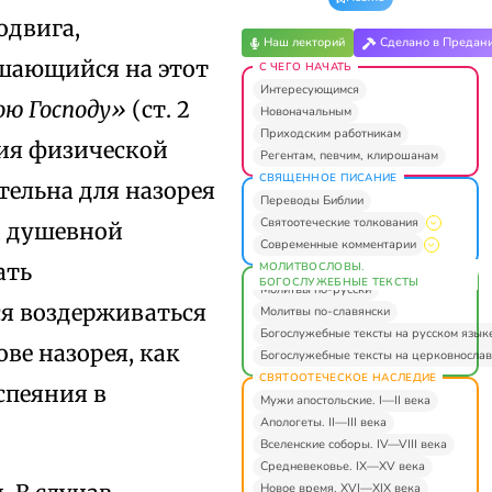
одвига,
Наш лекторий
Сделано в Предан
шающийся на этот
С ЧЕГО НАЧАТЬ
Интересующимся
ою Господу»
(ст. 2
Новоначальным
Приходским работникам
ения физической
Регентам, певчим, клирошанам
СВЯЩЕННОЕ ПИСАНИЕ
ательна для назорея
Переводы Библии
Святоотеческие толкования
й душевной
Современные комментарии
ать
МОЛИТВОСЛОВЫ.
БОГОСЛУЖЕБНЫЕ ТЕКСТЫ
Молитвы по-русски
ся воздерживаться
Молитвы по-славянски
Богослужебные тексты на русском язык
ве назорея, как
Богослужебные тексты на церковнослав
СВЯТООТЕЧЕСКОЕ НАСЛЕДИЕ
спеяния в
Мужи апостольские. I—II века
Апологеты. II—III века
Вселенские соборы. IV—VIII века
Средневековье. IX—XV века
Новое время. XVI—XIX века