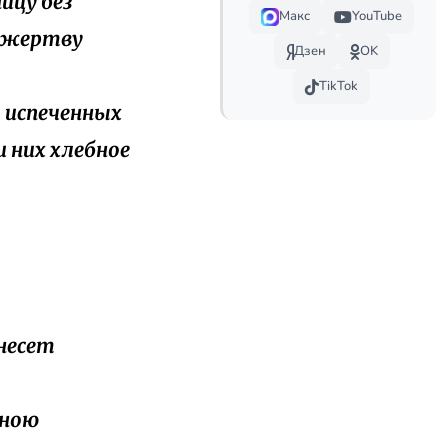
ицу без
Макс
YouTube
в жертву
Дзен
OK
TikTok
, испеченных
и них хлебное
инесет
иною