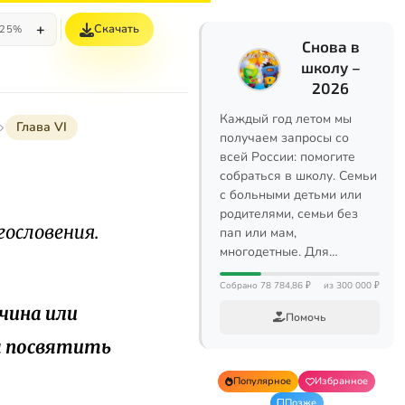
+
Скачать
25%
Снова в
школу –
2026
Каждый год летом мы
Глава VI
получаем запросы со
всей России: помогите
собраться в школу. Семьи
с больными детьми или
родителями, семьи без
гословения.
пап или мам,
многодетные. Для…
Собрано 78 784,86 ₽
из 300 000 ₽
чина или
Помочь
ы посвятить
Популярное
Избранное
Позже