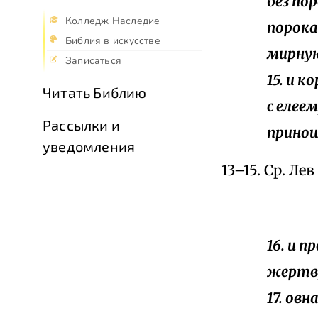
без по
Колледж Наследие
порока
Библия в искусстве
мирну
Записаться
15. и 
Читать Библию
с елее
Рассылки и
принош
уведомления
13–15. Ср. Лев I,
16. и 
жертву
17. ов