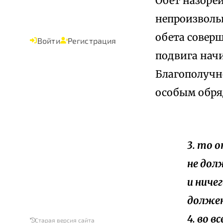
Обет назоре
непроизволь
обета совер
Войти
Регистрация
подвига начи
Благополучн
особым обря
3. то 
не дол
и ниче
должен
4. во в
Старая версия сайта