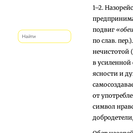
1–2. Назорей
предпринима
подвиг
«обещ
по слав. пер
нечистотой (
в усиленной
ясности и ду
самосоздава
от употребле
символ нрав
добродетели