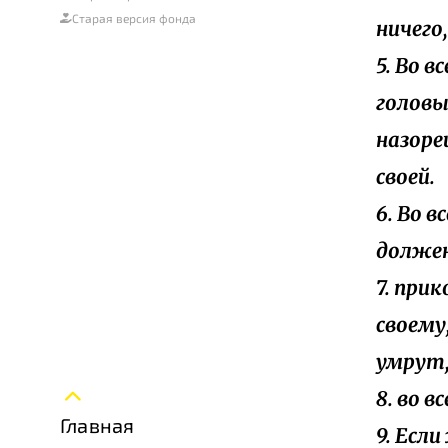
Старая версия фонда
ничего
5. Во 
головы
назоре
своей.
6. Во в
должен
7. при
своему,
умрут,
8. во в
Главная
9. Есл