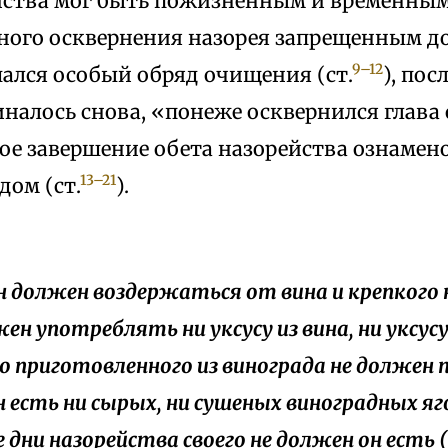
йства мог быть пожизненным и временным.
ного осквернения назорея запрещенным д
9–12
шался особый обряд очищения (ст.
), пос
налось снова, «понеже осквернился глава 
ое завершение обета назорейства ознамен
13–21
дом (ст.
).
он должен воздержаться от вина и крепкого 
жен употреблять ни уксусу из вина, ни уксус
го приготовленного из винограда не должен п
 есть ни сырых, ни сушеных виноградных яг
се дни назорейства своего не должен он есть 