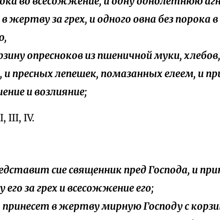
рока во всесожжение, и одну однолетнюю агн
 в жертву за грех, и одного овна без порока 
ю,
корзину опресноков из пшеничной муки, хлебов
м, и пресных лепешек, помазанных елеем, и пр
ение и возлияние;
 III, IV.
представит сие священник пред Господа, и пр
 его за грех и всесожжение его;
на принесет в жертву мирную Господу с корз