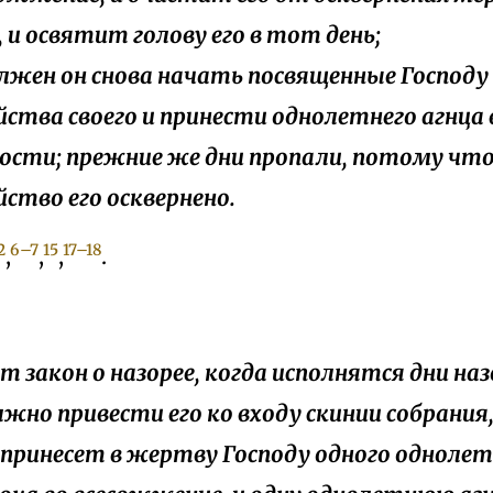
 и освятит голову его в тот день;
должен он снова начать посвященные Господу
йства своего и принести однолетнего агнца
ости; прежние же дни пропали, потому чт
йство его осквернено.
2
6–7
15
17–18
,
,
,
.
вот закон о назорее, когда исполнятся дни н
олжно привести его ко входу скинии собрания
он принесет в жертву Господу одного однолет