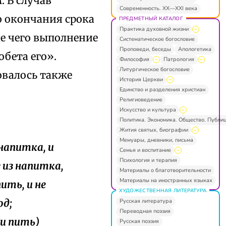
 В случав
Современность. XX—XXI века
о окончания срока
ПРЕДМЕТНЫЙ КАТАЛОГ
Практика духовной жизни
ле чего выполнение
Систематическое богословие
Проповеди, беседы
Апологетика
обета его».
Философия
Патрология
Литургическое богословие
овалось также
История Церкви
Единство и разделения христиан
Религиоведение
Искусство и культура
Политика. Экономика. Общество. Публи
Жития святых, биографии
Мемуары, дневники, письма
напитка, и
Семья и воспитание
Психология и терапия
у из напитка,
Материалы о благотворительности
Материалы на иностранных языках
ить, и не
ХУДОЖЕСТВЕННАЯ ЛИТЕРАТУРА
од;
Русская литература
Переводная поэзия
(и пить)
Русская поэзия