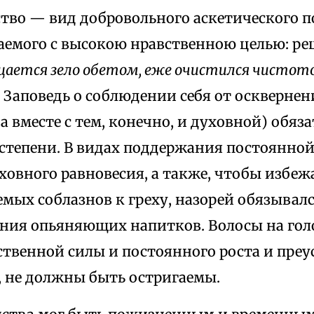
ство — вид добровольного аскетического п
емого с высокою нравственною целью: ре
ается зело обетом, еже очистился чистот
.). Заповедь о соблюдении себя от оскверн
а вместе с тем, конечно, и духовной) обяз
 степени. В видах поддержания постоянно
ховного равновесия, а также, чтобы избеж
емых соблазнов к греху, назорей обязывал
ния опьяняющих напитков. Волосы на голо
ственной силы и постоянного роста и преу
, не должны быть остригаемы.