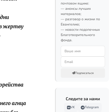
почтовом ящике:
— анонсы лучших
материалов;
 дни
— разговор о жизни по
Евангелию;
 в жертву
— новости подопечных
о
Благотворительного
фонда.
Подписаться
азорейства
,
Следите за нами
него агнца
VK
Telegram