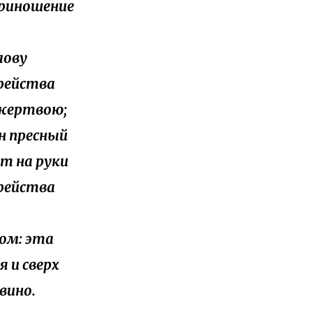
приношение
лову
орейства
 жертвою;
ин пресный
ит на руки
орейства
дом: эта
 и сверх
вино.