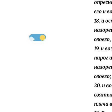
опресн
его и в
18. и 
назоре
своего
19. и 
пирог 
назоре
своего;
20. и 
святын
плеча 