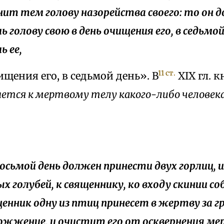
нит тем голову назорейства своего: то он 
ь голову свою в день очищения его, в седьмо
ь ее,
11 ст.
чищения его, в седьмой день». В
ХIX гл. к
ется к мертвому телу какого-либо человека
 восьмой день должен принести двух горлиц, 
х голубей, к священнику, ко входу скинии со
ященник одну из птиц принесет в жертву за гр
сожжение, и очистит его от осквернения 