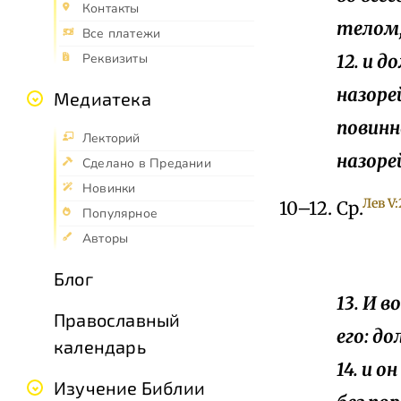
Контакты
телом,
Все платежи
12. и 
Реквизиты
назоре
Медиатека
повинн
Лекторий
назоре
Сделано в Предании
Новинки
Лев V:
10–12. Ср.
Популярное
Авторы
Блог
13. И 
Православный
его: д
календарь
14. и 
Изучение Библии