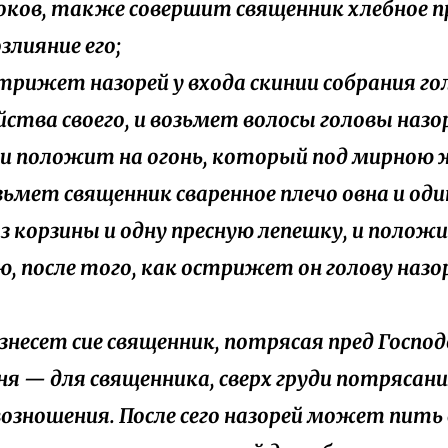
оков, также совершит священник хлебное 
озлияние его;
острижет назорей у входа скинии собрания го
йства своего, и возьмет волосы головы наз
, и положит на огонь, который под мирною
возьмет священник сваренное плечо овна и од
из корзины и одну пресную лепешку, и полож
ю, после того, как острижет он голову наз
вознесет сие священник, потрясая пред Госпо
я — для священника, сверх груди потрясания
возношения. После сего назорей может пить 