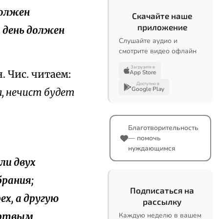
должен
Скачайте наше
приложение
й день должен
Слушайте аудио и
смотрите видео офлайн
Загрузите в
н. Чис. читаем:
App Store
Доступно в
Google Play
, нечист будет
Благотворительность
— помочь
нуждающимся
или двух
брания;
Подписаться на
ех, а другую
рассылку
мертвым
Каждую неделю в вашем