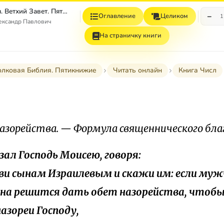
Толковая Библия. Ветхий Завет. Пятикнижие.
−
Оглавление
Целиком
1
ександр Павлович
На страничку книги
олковая Библия. Пятикнижие
Читать онлайн
Книга Числ
азорейства. — Формула священнического бла
азал Господь Моисею, говоря:
яви сынам Израилевым и скажи им: если муж
а решится дать обет назорейства, чтоб
назореи Господу,