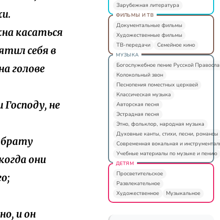
Зарубежная литература
жи.
ФИЛЬМЫ И ТВ
Документальные фильмы
лжна касаться
Художественные фильмы
ТВ-передачи
Семейное кино
ятил себя в
МУЗЫКА
Богослужебное пение Русской Правосл
на голове
Колокольный звон
Песнопения поместных церквей
Классическая музыка
и Господу, не
Авторская песня
Эстрадная песня
Этно, фольклор, народная музыка
Духовные канты, стихи, песни, романсы
и брату
Современная вокальная и инструментал
Учебные материалы по музыке и пению
 когда они
ДЕТЯМ
Просветительское
о;
Развлекательное
Художественное
Музыкальное
но, и он