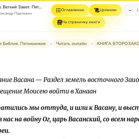
Толковая Библия. Ветхий Завет. Пятикнижие.
−
Оглавление
Целиком
1
ександр Павлович
На страничку книги
я Библия. Пятикнижие
Читать онлайн
КНИГА ВТОРОЗАК
ание Васана — Раздел земель восточного Заио
ещение Моисею войти в Ханаан
братились мы оттуда, и шли к Васану, и выс
 нас на войну Ог, царь Васанский, со всем на
реи.