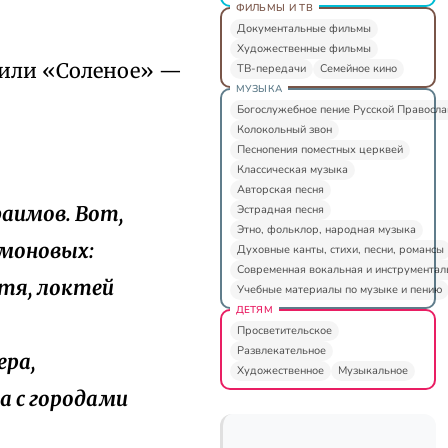
ФИЛЬМЫ И ТВ
Документальные фильмы
Художественные фильмы
 или «Соленое» —
ТВ-передачи
Семейное кино
МУЗЫКА
Богослужебное пение Русской Правосл
Колокольный звон
Песнопения поместных церквей
Классическая музыка
Авторская песня
фаимов. Вот,
Эстрадная песня
Этно, фольклор, народная музыка
Аммоновых:
Духовные канты, стихи, песни, романсы
Современная вокальная и инструментал
ктя, локтей
Учебные материалы по музыке и пению
ДЕТЯМ
Просветительское
Развлекательное
ера,
Художественное
Музыкальное
а с городами