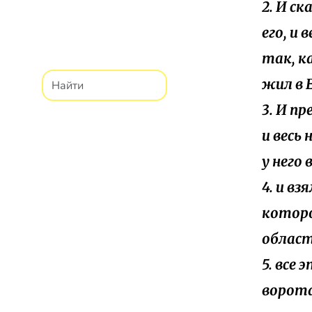
2. И ск
его, и 
так, к
жил в 
3. И пр
и весь 
у него 
4. и вз
которо
област
5. все
ворота