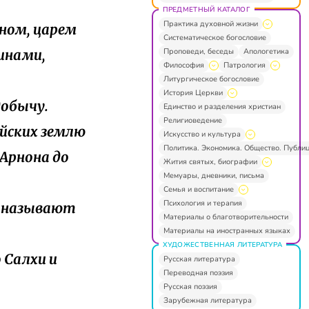
ПРЕДМЕТНЫЙ КАТАЛОГ
Практика духовной жизни
оном, царем
Систематическое богословие
Проповеди, беседы
Апологетика
инами,
Философия
Патрология
Литургическое богословие
История Церкви
 добычу.
Единство и разделения христиан
Религиоведение
ейских землю
Искусство и культура
Политика. Экономика. Общество. Публи
 Арнона до
Жития святых, биографии
Мемуары, дневники, письма
Семья и воспитание
Психология и терапия
и называют
Материалы о благотворительности
Материалы на иностранных языках
ХУДОЖЕСТВЕННАЯ ЛИТЕРАТУРА
о Салхи и
Русская литература
Переводная поэзия
Русская поэзия
Зарубежная литература