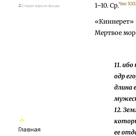
Чис XXI
1–10. Ср.
Старая версия фонда
«Киннерет» 
Мертвое мор
11. иб
одр ег
длина 
мужеск
12. Зе
которы
Главная
ее отд