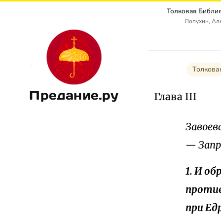
Лопухин, Ал
Толкова
Предание.ру
Глава III
Завоев
— Запр
1. И о
против
при Ед