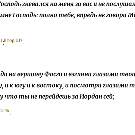
Господь гневался на меня за вас и не послушал
мне Господь: полно тебе, впредь не говори М
13
Втор I:37
;
.
ойди на вершину Фасги и взгляни глазами тво
ру, и к югу и к востоку, и посмотри глазами 
 что ты не перейдешь за Иордан сей;
12–14
.