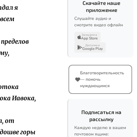
Скачайте наше
тдал я
приложение
 всем
Слушайте аудио и
смотрите видео офлайн
Загрузите в
App Store
о пределов
Доступно в
Google Play
ему,
Благотворительность
— помочь
потока
нуждающимся
ока Иавока,
Подписаться на
рассылку
л, от
Каждую неделю в вашем
одошве горы
почтовом ящике: