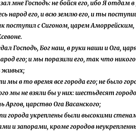
азал мне Господь: не бойся его, ибо Я отдам 
весь народ его, и всю землю его, и ты поступ
ак поступил с Сигоном, царем Аморрейским
Есевоне.
едал Господь, Бог наш, в руки наши и Ога, цар
народ его; и мы поразили его, так что никог
в живых;
яли мы в то время все города его; не было гор
го мы не взяли бы у них: шестьдесят городо
ь Аргов, царство Ога Васанского;
 эти города укреплены были высокими стена
ми и запорами, кроме городов неукрепленны