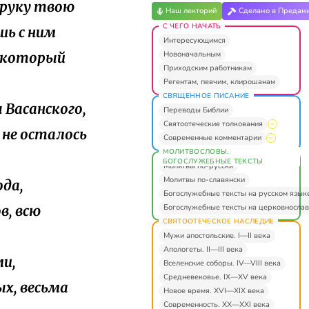
в руку твою
Наш лекторий
Сделано в Предан
С ЧЕГО НАЧАТЬ
ишь с ним
Интересующимся
Новоначальным
, который
Приходским работникам
Регентам, певчим, клирошанам
СВЯЩЕННОЕ ПИСАНИЕ
я Васанского,
Переводы Библии
Святоотеческие толкования
о не осталось
Современные комментарии
МОЛИТВОСЛОВЫ.
БОГОСЛУЖЕБНЫЕ ТЕКСТЫ
Молитвы по-русски
Молитвы по-славянски
ода,
Богослужебные тексты на русском язык
Богослужебные тексты на церковнослав
в, всю
СВЯТООТЕЧЕСКОЕ НАСЛЕДИЕ
Мужи апостольские. I—II века
Апологеты. II—III века
ми,
Вселенские соборы. IV—VIII века
Средневековье. IX—XV века
х, весьма
Новое время. XVI—XIX века
Современность. XX—XXI века