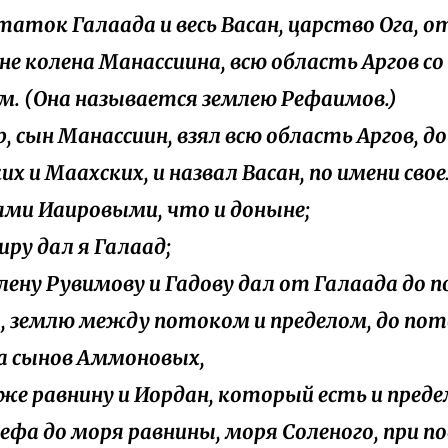
остаток Галаада и весь Васан, царство Ога, о
не колена Манассиина, всю область Аргов со
м. (Она называется землею Рефаимов.)
р, сын Манассиин, взял всю область Аргов, д
их и Маахских, и назвал Васан, по имени сво
ями Иаировыми, что и доныне;
иру дал я Галаад;
колену Рувимову и Гадову дал от Галаада до 
, землю между потоком и пределом, до пот
а сынов Аммоновых,
кже равнину и Иордан, который есть и преде
ефа до моря равнины, моря Соленого, при п