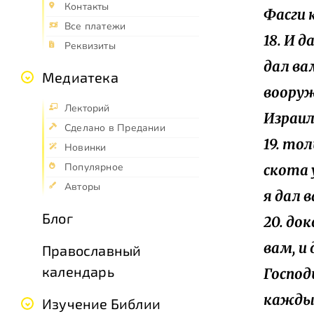
Контакты
Фасги 
Все платежи
18. И д
Реквизиты
дал вам
Медиатека
вооруж
Лекторий
Израил
Сделано в Предании
19. то
Новинки
Популярное
скота 
Авторы
я дал 
Блог
20. до
вам, и
Православный
календарь
Господ
каждый
Изучение Библии