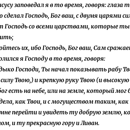
исусу заповедал я в то время, говоря: глаза 
то сделал Господь, Бог ваш, с двумя царями с
т Господь со всеми царствами, которые ты
ить;
бойтесь их, ибо Господь, Бог ваш, Сам сражае
олился я Господу в то время, говоря:
адыко Господи, Ты начал показывать рабу Т
и силу Твою,) и крепкую руку Твою (и высоку
бог есть на небе, или на земле, который мог
дела, как Твои, и с могуществом таким, как 
й мне перейти и увидеть ту добрую землю, к
ом, и ту прекрасную гору и Ливан.