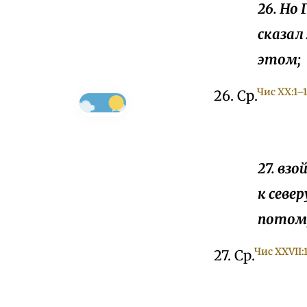
26. Но 
сказал 
этом;
Чис XX:1–
26. Ср.
27. вз
к севе
потому
Чис XXVII:
27. Ср.