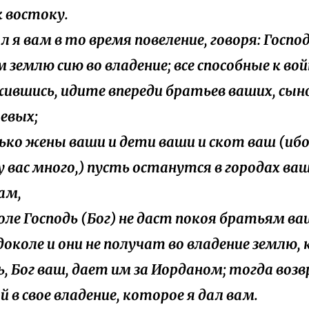
к востоку.
ал я вам в то время повеление, говоря: Господ
 землю сию во владение; все способные к вой
ившись, идите впереди братьев ваших, сын
евых;
лько жены ваши и дети ваши и скот ваш (ибо
у вас много,) пусть останутся в городах ва
вам,
коле Господь (Бог) не даст покоя братьям ва
 доколе и они не получат во владение землю
ь, Бог ваш, дает им за Иорданом; тогда во
 в свое владение, которое я дал вам.