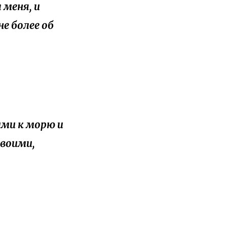
 меня, и
не более об
ими к морю и
твоими,