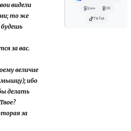
твои видели
Дзен
OK
ими; то же
TikTok
 будешь
тся за вас.
воему величие
ю мышцу); ибо
 бы делать
Твое?
оторая за