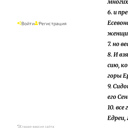
многих
6. и п
Есевон
Войти
Регистрация
женщи
7. но в
8. И в
сию, к
горы Е
9. Сид
его Се
10. все
Едреи,
Старая версия сайта