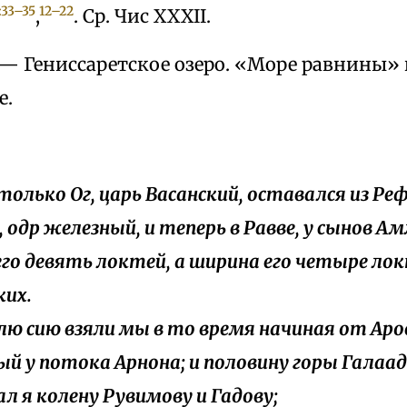
:33–35
12–22
,
. Ср. Чис XXXII.
— Гениссаретское озеро. «Море равнины»
е.
о только Ог, царь Васанский, оставался из Ре
о, одр железный, и теперь в Равве, у сынов 
его девять локтей, а ширина его четыре ло
их.
млю сию взяли мы в то время начиная от Аро
й у потока Арнона; и половину горы Галаад
ал я колену Рувимову и Гадову;