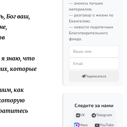
— анонсы лучших
материалов;
— разговор о жизни по
ь, Бог ваш,
Евангелию;
не,
— новости подопечных
Благотворительного
ов
фонда.
 я знаю, что
ших, которые
Подписаться
шим, как
, которую
Следите за нами
звратитесь
VK
Telegram
Макс
YouTube