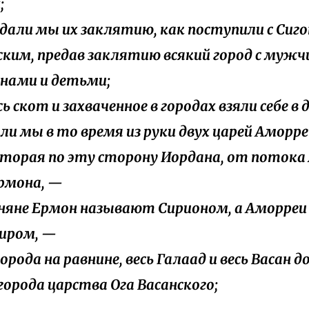
;
редали мы их заклятию, как поступили с Сиг
ским, предав заклятию всякий город с мужч
нами и детьми;
есь скот и захваченное в городах взяли себе в
зяли мы в то время из руки двух царей Аморр
оторая по эту сторону Иордана, от потока
рмона, —
оняне Ермон называют Сирионом, а Аморре
ниром, —
 города на равнине, весь Галаад и весь Васан д
 города царства Ога Васанского;