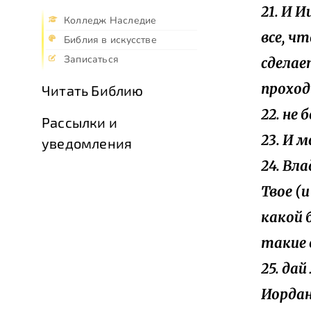
21. И И
Колледж Наследие
все, ч
Библия в искусстве
Записаться
сделае
проход
Читать Библию
22. не 
Рассылки и
23. И м
уведомления
24. Вл
Твое (
какой 
такие 
25. да
Иордан