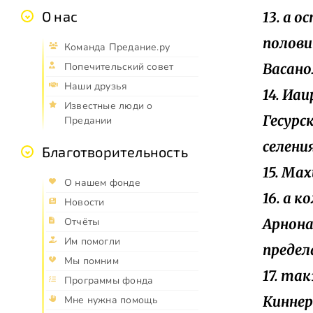
О нас
13. а 
полови
Команда Предание.ру
Васано
Попечительский совет
Наши друзья
14. Иаи
Известные люди о
Гесурск
Предании
селени
Благотворительность
15. Мах
О нашем фонде
16. а 
Новости
Арнона
Отчёты
Им помогли
предел
Мы помним
17. та
Программы фонда
Киннер
Мне нужна помощь