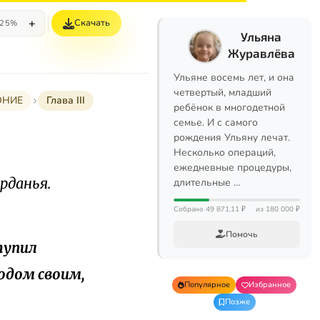
+
Скачать
25%
Ульяна
Журавлёва
Ульяне восемь лет, и она
четвертый, младший
ОНИЕ
Глава III
ребёнок в многодетной
семье. И с самого
рождения Ульяну лечат.
Несколько операций,
ежедневные процедуры,
рданья.
длительные …
Собрано 49 871,11 ₽
из 180 000 ₽
Помочь
тупил
родом своим,
Популярное
Избранное
Позже